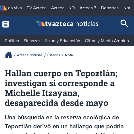
en vivo
TV Azteca
Azteca UNO
Azteca 7
Deportes
Notic
tv azteca
noticias
Política
Finanzas
Salud y Educación
Clima y Medio Ambiente
Azteca Noticias
Estados
Nota
Hallan cuerpo en Tepoztlán;
investigan si corresponde a
Michelle Itzayana,
desaparecida desde mayo
Una búsqueda en la reserva ecológica de
Tepoztlán derivó en un hallazgo que podría