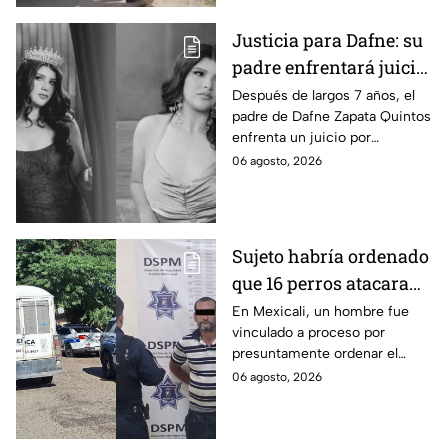
Justicia para Dafne: su
padre enfrentará juicio
por presunto abuso
Después de largos 7 años, el
padre de Dafne Zapata Quintos
cometido en 2019 en
enfrenta un juicio por
Tamaulipas
presuntamente abusar de la
06 agosto, 2026
menor cuando ella tenía
apenas 6 años.
Sujeto habría ordenado
que 16 perros atacaran
a su hermana con
En Mexicali, un hombre fue
vinculado a proceso por
discapacidad en
presuntamente ordenar el
Mexicali, BC
ataque de 16 perros contra su
06 agosto, 2026
hermana, quien tenía
discapacidad auditiva.