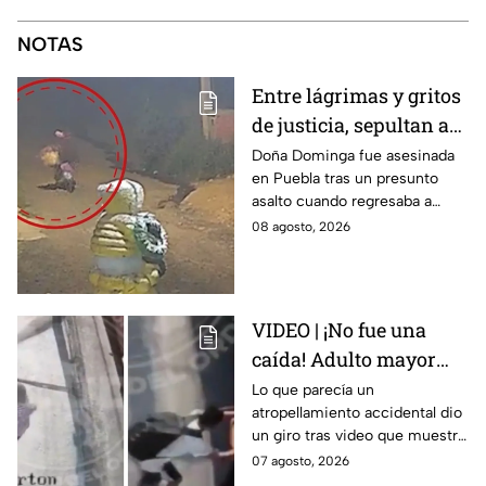
NOTAS
Entre lágrimas y gritos
de justicia, sepultan a
doña Dominga, la
Doña Dominga fue asesinada
en Puebla tras un presunto
abuelita asesinada tras
asalto cuando regresaba a
asalto en Amozoc,
casa; familiares y amigos la
08 agosto, 2026
Puebla
despidieron entre lágrimas y
exigieron justicia.
VIDEO | ¡No fue una
caída! Adulto mayor
muere atropellado por
Lo que parecía un
atropellamiento accidental dio
tráiler; joven lo empujó
un giro tras video que muestra
en Monterrey
cómo un joven empujó a
07 agosto, 2026
adulto mayor antes de ser