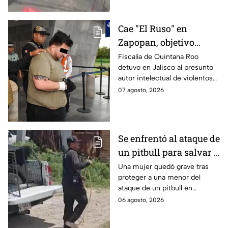
detenido tras la carambola.
Cae "El Ruso" en
Zapopan, objetivo
prioritario en Playa del
Fiscalía de Quintana Roo
detuvo en Jalisco al presunto
Carmen
autor intelectual de violentos
ataques en fraccionamientos
07 agosto, 2026
de Playa del Carmen.
Se enfrentó al ataque de
un pitbull para salvar a
una menor; hoy lucha
Una mujer quedó grave tras
proteger a una menor del
por su vida en Zapopan
ataque de un pitbull en
Zapopan; la víctima sufrió
06 agosto, 2026
severas mordeduras y existe
riesgo de que pierda un brazo.