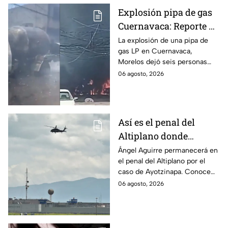
Explosión pipa de gas
Cuernavaca: Reporte de
víctimas tras estallido
La explosión de una pipa de
gas LP en Cuernavaca,
en Morelos
Morelos dejó seis personas
hospitalizadas. IMSS informó
06 agosto, 2026
que las pacientes siguen
internadas y aún no hay parte
médico.
Así es el penal del
Altiplano donde
permanecerá Ángel
Ángel Aguirre permanecerá en
el penal del Altiplano por el
Aguirre por caso
caso de Ayotzinapa. Conoce
Ayotzinapa
dónde está, cómo es esta
06 agosto, 2026
prisión de máxima seguridad y
su historia.