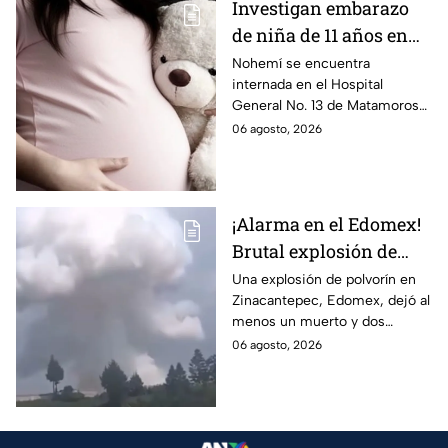
Investigan embarazo
de niña de 11 años en
Matamoros,
Nohemí se encuentra
internada en el Hospital
Tamaulipas; ¿qué pasó
General No. 13 de Matamoros
con Nohemí?
tras complicaciones por un
06 agosto, 2026
embarazo infantil; la Fiscalía de
Tamaulipas ya investiga.
¡Alarma en el Edomex!
Brutal explosión de
polvorín en Santa
Una explosión de polvorín en
Zinacantepec, Edomex, dejó al
María del Monte,
menos un muerto y dos
Zinacantepec; reportan
heridos; autoridades atiende la
06 agosto, 2026
al menos un muerto y
emergencia tras el estallido de
heridos
un taller clandestino.