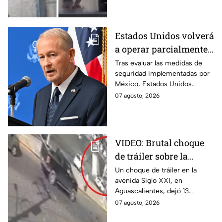
arrollado por un tráiler en
Monterrey.
Estados Unidos volverá
a operar parcialmente
en Michoacán tras
Tras evaluar las medidas de
seguridad implementadas por
suspensión por
México, Estados Unidos
motivos de seguridad
reanudará parcialmente sus
07 agosto, 2026
actividades en Michoacán a
partir del 8 de agosto.
VIDEO: Brutal choque
de tráiler sobre la
avenida Siglo XXI en
Un choque de tráiler en la
avenida Siglo XXI, en
Aguascalientes deja
Aguascalientes, dejó 13
varios heridos y
heridos y varios vehículos
07 agosto, 2026
destrozos
destrozados; el conductor fue