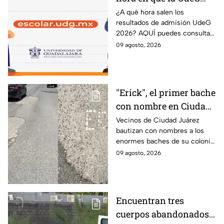
publica los resultados
¿A qué hora salen los
resultados de admisión UdeG
de admisión 2026 y
2026? AQUÍ puedes consultar
AQUÍ puedes
el dictamen este lunes 10 de
09 agosto, 2026
consultarlos
agosto y saber si fuiste
admitido en la Universidad de
Guadalajara.
"Erick", el primer bache
con nombre en Ciudad
Juárez
Vecinos de Ciudad Juárez
bautizan con nombres a los
enormes baches de su colonia
como protesta ante la falta de
09 agosto, 2026
atención del gobierno local.
Encuentran tres
cuerpos abandonados