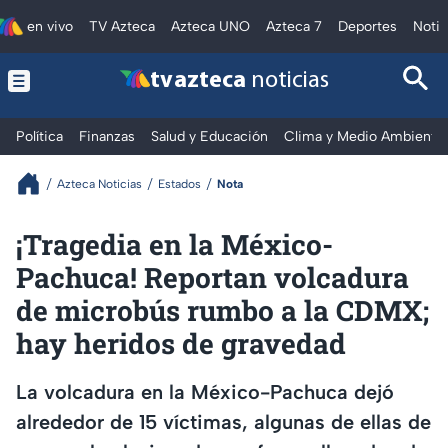
en vivo
TV Azteca
Azteca UNO
Azteca 7
Deportes
Notic
tv azteca
noticias
Política
Finanzas
Salud y Educación
Clima y Medio Ambiente
Azteca Noticias
Estados
Nota
¡Tragedia en la México-
Pachuca! Reportan volcadura
de microbús rumbo a la CDMX;
hay heridos de gravedad
La volcadura en la México-Pachuca dejó
alrededor de 15 víctimas, algunas de ellas de