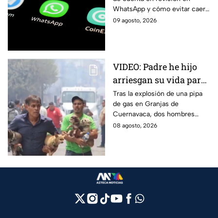
autoridades de Jalisco;
WhatsApp y cómo evitar caer
así funciona
en estafas tras la alerta emitida
09 agosto, 2026
por la Policía Cibernética de
Jalisco.
VIDEO: Padre he hijo
arriesgan su vida para
rescatar a sus perritos
Tras la explosión de una pipa
de gas en Granjas de
tras la explosión de
Cuernavaca, dos hombres
pipa de gas en
arriesgaron su vida para volver
08 agosto, 2026
Cuernavaca
por sus perritos y ponerlos a
salvo de la tragedia.