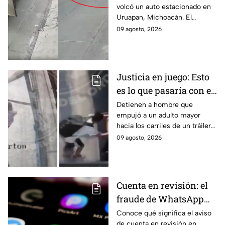
volcó un auto estacionado en
estacionado en
Uruapan, Michoacán. El
Uruapan, Michoacán
insólito momento quedó
09 agosto, 2026
(VIDEO)
grabado en video por una
cámara de seguridad local.
Justicia en juego: Esto
es lo que pasaría con el
agresor del adulto
Detienen a hombre que
empujó a un adulto mayor
mayor arrojado a un
hacia los carriles de un tráiler
tráiler en Monterrey
en Monterrey. Conoce los
09 agosto, 2026
detalles de su captura y
situación jurídica.
Cuenta en revisión: el
fraude de WhatsApp
que pone en alerta a
Conoce qué significa el aviso
de cuenta en revisión en