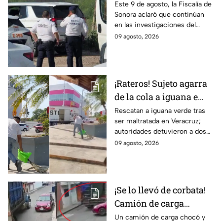
en Hermosillo, Sonora;
Este 9 de agosto, la Fiscalía de
Sonora aclaró que continúan
todo apunta a crimen
en las investigaciones del
pasional
hallazgo de tres cuerpos
09 agosto, 2026
abandonados en una
camioneta en Hermosillo; todo
apunta a crimen pasional.
¡Rateros! Sujeto agarra
de la cola a iguana e
intenta robársela en
Rescatan a iguana verde tras
ser maltratada en Veracruz;
Veracruz; hay dos
autoridades detuvieron a dos
detenidos (VIDEO)
implicados y recuerdan las
09 agosto, 2026
fuertes sanciones por dañar
especies protegidas
¡Se lo llevó de corbata!
Camión de carga
arrastra auto
Un camión de carga chocó y