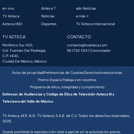
en vivo
Azteca 7
adn Noticias
TV Azteca
Noticias
a más +
Azteca UNO
Deportes
TV Azteca Internacional
TV AZTECA
CONTACTO
Periférico Sur 4121,
contacto@tvazteca.com
Col. Fuentes Del Pedregal,
55 1720 1313
| Conmutador
C.P. 14141,
Ciudad De México, México.
Aviso de privacidad
Preferencias de Cookies
Derechos
Inversionistas
Promo Espacio
Trabaja con nosotros
Programa de ética, integridad y cumplimiento
Defensor de Audiencias y Código de Ética de Televisión Azteca III y
Televisora del Valle de México
TV Azteca, M.R. & ©, TV Azteca, S.A.B. de C.V. Todos los derechos reservados,
2025.
Queda prohibida la reproducción total o parcial sin la autorización previa,