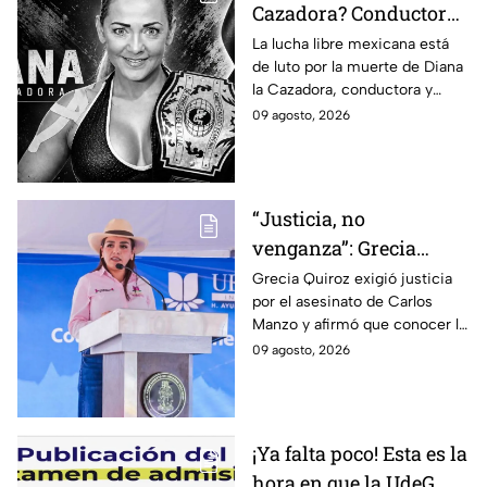
Cazadora? Conductora
y luchadora que
La lucha libre mexicana está
de luto por la muerte de Diana
falleció a los 48 años en
la Cazadora, conductora y
Monterrey
luchadora de 48 años que
09 agosto, 2026
falleció en Monterrey; ¿cuál es
su historia?
“Justicia, no
venganza”: Grecia
Quiroz exige esclarecer
Grecia Quiroz exigió justicia
por el asesinato de Carlos
el asesinato de Carlos
Manzo y afirmó que conocer la
Manzo
verdad es indispensable para
09 agosto, 2026
que Uruapan pueda vivir en
paz.
¡Ya falta poco! Esta es la
hora en que la UdeG