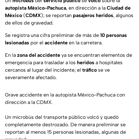
Un
microbús
del
servicio público
se
volcó
sobre la
autopista México-Pachuca
, en dirección a la
Ciudad de
México
(
CDMX
); se reportan
pasajeros heridos
, algunos
de ellos de gravedad.
Se registra una cifra preliminar de más de
10 personas
lesionadas
por el
accidente
en la carretera.
En la
zona del accidente
ya se encuentran elementos de
emergencia para trasladar a los
heridos
a hospitales
cercanos al lugar del incidente; el
tráfico
se ve
severamente afectado.
Grave accidente en la autopista México-Pachuca con
dirección a la CDMX.
Un microbús del transporte público volcó y quedó
completamente destrozado. De manera preliminar se
reportan al menos 15 personas lesionadas, algunas de