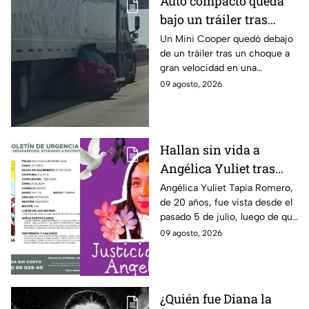
Auto compacto queda
bajo un tráiler tras
brutal choque en El
Un Mini Cooper quedó debajo
de un tráiler tras un choque a
Paso y conductor sale
gran velocidad en una
caminado
carretera interestatal de El
09 agosto, 2026
Paso, Texas; el conductor salió
ileso tras el impacto.
Hallan sin vida a
Angélica Yuliet tras
desaparecer por una
Angélica Yuliet Tapia Romero,
de 20 años, fue vista desde el
entrevista de trabajo en
pasado 5 de julio, luego de que
Edomex
presuntamente recibiera una
09 agosto, 2026
oferta de trabajo en
Tlalmanalco, Edomex.
¿Quién fue Diana la