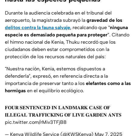
Durante la audiencia celebrada en el tribunal del
aeropuerto, la magistrada subrayó la
gravedad de los
delitos contra la fauna salvaje
, recalcando que “
ninguna
especie es demasiado pequeña para proteger
”. Citando
el himno nacional de Kenia, Thuku recordó que los
ciudadanos deben estar comprometidos con la
protección de los recursos naturales del país:
"Nuestra nación, Kenia, estemos dispuestos a
defenderla", expresó, en referencia directa a la
importancia de preservar tanto a los
elefantes como a las
hormigas
en el equilibrio ecológico.
𝐅𝐎𝐔𝐑 𝐒𝐄𝐍𝐓𝐄𝐍𝐂𝐄𝐃 𝐈𝐍 𝐋𝐀𝐍𝐃𝐌𝐀𝐑𝐊 𝐂𝐀𝐒𝐄 𝐎𝐅
𝐈𝐋𝐋𝐄𝐆𝐀𝐋 𝐓𝐑𝐀𝐅𝐅𝐈𝐂𝐊𝐈𝐍𝐆 𝐎𝐅 𝐋𝐈𝐕𝐄 𝐆𝐀𝐑𝐃𝐄𝐍 𝐀𝐍𝐓𝐒
pic.twitter.com/rMiv3TFjB8
— Kenya Wildlife Service (@KWSKenya)
May 7, 2025