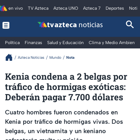
en vivo
TV Azteca
Azteca UNO
Azteca 7
Deportes
Notic
tv azteca
noticias
Política
Finanzas
Salud y Educación
Clima y Medio Ambiente
Azteca Noticias
Mundo
Nota
Kenia condena a 2 belgas por
tráfico de hormigas exóticas:
Deberán pagar 7.700 dólares
Cuatro hombres fueron condenados en
Kenia por tráfico de hormigas vivas. Dos
belgas, un vietnamita y un keniano