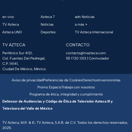
en vivo
Azteca 7
adn Noticias
TV Azteca
Noticias
a más +
Azteca UNO
Deportes
TV Azteca Internacional
TV AZTECA
CONTACTO
Periférico Sur 4121,
contacto@tvazteca.com
Col. Fuentes Del Pedregal,
55 1720 1313
| Conmutador
C.P. 14141,
Ciudad De México, México.
Aviso de privacidad
Preferencias de Cookies
Derechos
Inversionistas
Promo Espacio
Trabaja con nosotros
Programa de ética, integridad y cumplimiento
Defensor de Audiencias y Código de Ética de Televisión Azteca III y
Televisora del Valle de México
TV Azteca, M.R. & ©, TV Azteca, S.A.B. de C.V. Todos los derechos reservados,
2025.