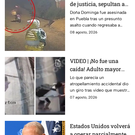
de justicia, sepultan a
doña Dominga, la
Doña Dominga fue asesinada
en Puebla tras un presunto
abuelita asesinada tras
asalto cuando regresaba a
asalto en Amozoc,
casa; familiares y amigos la
08 agosto, 2026
Puebla
despidieron entre lágrimas y
exigieron justicia.
VIDEO | ¡No fue una
caída! Adulto mayor
muere atropellado por
Lo que parecía un
atropellamiento accidental dio
tráiler; joven lo empujó
un giro tras video que muestra
en Monterrey
cómo un joven empujó a
07 agosto, 2026
adulto mayor antes de ser
arrollado por un tráiler en
Monterrey.
Estados Unidos volverá
a operar parcialmente