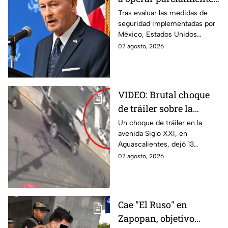
en Michoacán tras
Tras evaluar las medidas de
seguridad implementadas por
suspensión por
México, Estados Unidos
motivos de seguridad
reanudará parcialmente sus
07 agosto, 2026
actividades en Michoacán a
partir del 8 de agosto.
VIDEO: Brutal choque
de tráiler sobre la
avenida Siglo XXI en
Un choque de tráiler en la
avenida Siglo XXI, en
Aguascalientes deja
Aguascalientes, dejó 13
varios heridos y
heridos y varios vehículos
07 agosto, 2026
destrozos
destrozados; el conductor fue
detenido tras la carambola.
Cae "El Ruso" en
Zapopan, objetivo