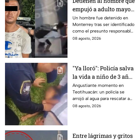
Detienen al hombre que
empujó a adulto mayor
contra tráiler; provocó
Un hombre fue detenido en
Monterrey tras ser identificado
su muerte en
como el presunto responsable
Monterrey
de la muerte de un adulto
08 agosto, 2026
mayor al empujarlo contra un
tráiler.
"Ya lloró": Policía salva
la vida a niño de 3 años
que cayó a un lago en
Angustiante momento en
Teotihuacán: un policía se
Teotihuacán; aplicó
arrojó al agua para rescatar a
RCP (VIDEO)
un pequeño que no respiraba y
08 agosto, 2026
logró revivirlo con maniobras
de RCP.
Entre lágrimas y gritos