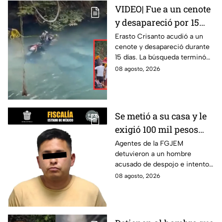
VIDEO| Fue a un cenote
y desapareció por 15
días; así encontraron al
Erasto Crisanto acudió a un
cenote y desapareció durante
pescador Erasto
15 días. La búsqueda terminó
Crisanto
cuando el pescador fue
08 agosto, 2026
localizado con vida. Esto es lo
que se sabe.
Se metió a su casa y le
exigió 100 mil pesos
para devolvérsela; cae
Agentes de la FGJEM
detuvieron a un hombre
otro por despojo en
acusado de despojo e intento
Edomex
de extorsión en el Edomex.
08 agosto, 2026