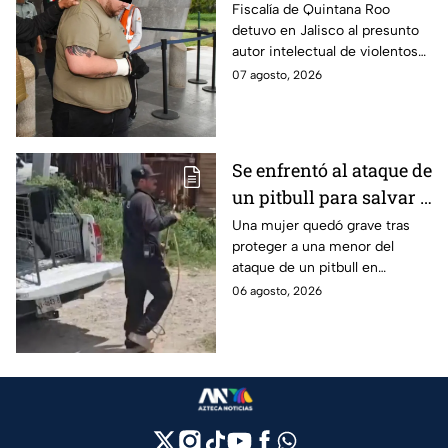
prioritario en Playa del
Fiscalía de Quintana Roo
detuvo en Jalisco al presunto
Carmen
autor intelectual de violentos
ataques en fraccionamientos
07 agosto, 2026
de Playa del Carmen.
Se enfrentó al ataque de
un pitbull para salvar a
una menor; hoy lucha
Una mujer quedó grave tras
proteger a una menor del
por su vida en Zapopan
ataque de un pitbull en
Zapopan; la víctima sufrió
06 agosto, 2026
severas mordeduras y existe
riesgo de que pierda un brazo.