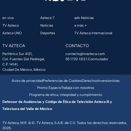
en vivo
Azteca 7
adn Noticias
TV Azteca
Noticias
a más +
Azteca UNO
Deportes
TV Azteca Internacional
TV AZTECA
CONTACTO
Periférico Sur 4121,
contacto@tvazteca.com
Col. Fuentes Del Pedregal,
55 1720 1313
| Conmutador
C.P. 14141,
Ciudad De México, México.
Aviso de privacidad
Preferencias de Cookies
Derechos
Inversionistas
Promo Espacio
Trabaja con nosotros
Programa de ética, integridad y cumplimiento
Defensor de Audiencias y Código de Ética de Televisión Azteca III y
Televisora del Valle de México
TV Azteca, M.R. & ©, TV Azteca, S.A.B. de C.V. Todos los derechos reservados,
2025.