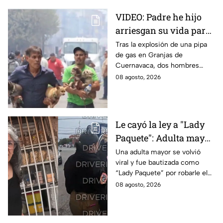
VIDEO: Padre he hijo
arriesgan su vida para
rescatar a sus perritos
Tras la explosión de una pipa
de gas en Granjas de
tras la explosión de
Cuernavaca, dos hombres
pipa de gas en
arriesgaron su vida para volver
08 agosto, 2026
Cuernavaca
por sus perritos y ponerlos a
salvo de la tragedia.
Le cayó la ley a "Lady
Paquete": Adulta mayor
le roba celular a
Una adulta mayor se volvió
viral y fue bautizada como
repartidor y la policía
“Lady Paquete” por robarle el
va por ella a su casa
celular a un repartidor en
08 agosto, 2026
Coacalco, Estado de México.