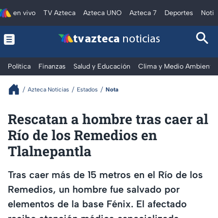
en vivo
TV Azteca
Azteca UNO
Azteca 7
Deportes
Notic
tv azteca
noticias
Política
Finanzas
Salud y Educación
Clima y Medio Ambiente
Azteca Noticias
Estados
Nota
Rescatan a hombre tras caer al
Río de los Remedios en
Tlalnepantla
Tras caer más de 15 metros en el Río de los
Remedios, un hombre fue salvado por
elementos de la base Fénix. El afectado