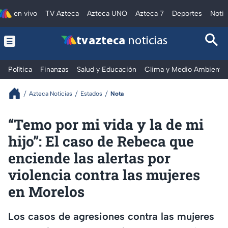
en vivo
TV Azteca
Azteca UNO
Azteca 7
Deportes
Notic
tv azteca
noticias
Política
Finanzas
Salud y Educación
Clima y Medio Ambiente
Azteca Noticias
Estados
Nota
“Temo por mi vida y la de mi
hijo”: El caso de Rebeca que
enciende las alertas por
violencia contra las mujeres
en Morelos
Los casos de agresiones contra las mujeres