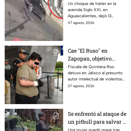
avenida Siglo XXI en
Un choque de tráiler en la
avenida Siglo XXI, en
Aguascalientes deja
Aguascalientes, dejó 13
varios heridos y
heridos y varios vehículos
07 agosto, 2026
destrozos
destrozados; el conductor fue
detenido tras la carambola.
Cae "El Ruso" en
Zapopan, objetivo
prioritario en Playa del
Fiscalía de Quintana Roo
detuvo en Jalisco al presunto
Carmen
autor intelectual de violentos
ataques en fraccionamientos
07 agosto, 2026
de Playa del Carmen.
Se enfrentó al ataque de
un pitbull para salvar a
una menor; hoy lucha
Una mujer quedó grave tras