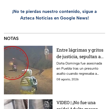
¡No te pierdas nuestro contenido, sigue a
Azteca Noticias en Google News!
NOTAS
Entre lágrimas y gritos
de justicia, sepultan a
doña Dominga, la
Doña Dominga fue asesinada
en Puebla tras un presunto
abuelita asesinada tras
asalto cuando regresaba a
asalto en Amozoc,
casa; familiares y amigos la
08 agosto, 2026
Puebla
despidieron entre lágrimas y
exigieron justicia.
VIDEO | ¡No fue una