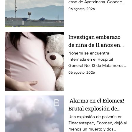
caso de Ayotzinapa. Conoce
Ayotzinapa
dónde está, cómo es esta
06 agosto, 2026
prisión de máxima seguridad y
su historia.
Investigan embarazo
de niña de 11 años en
Matamoros,
Nohemí se encuentra
internada en el Hospital
Tamaulipas; ¿qué pasó
General No. 13 de Matamoros
con Nohemí?
tras complicaciones por un
06 agosto, 2026
embarazo infantil; la Fiscalía de
Tamaulipas ya investiga.
¡Alarma en el Edomex!
Brutal explosión de
polvorín en Santa
Una explosión de polvorín en
Zinacantepec, Edomex, dejó al
María del Monte,
menos un muerto y dos