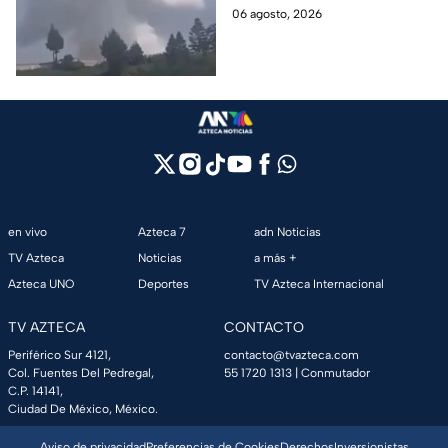
Zinacantepec; reportan
heridos; autoridades atiende la
06 agosto, 2026
al menos un muerto y
emergencia tras el estallido de
heridos
un taller clandestino.
en vivo
Azteca 7
adn Noticias
TV Azteca
Noticias
a más +
Azteca UNO
Deportes
TV Azteca Internacional
TV AZTECA
CONTACTO
Periférico Sur 4121,
contacto@tvazteca.com
Col. Fuentes Del Pedregal,
55 1720 1313
| Conmutador
C.P. 14141,
Ciudad De México, México.
Aviso de privacidad
Preferencias de Cookies
Derechos
Inversionistas