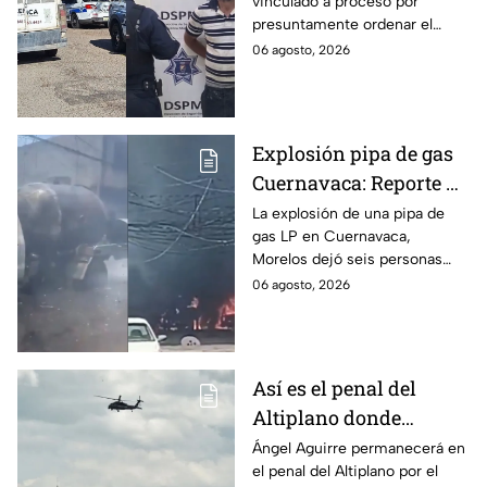
vinculado a proceso por
discapacidad en
presuntamente ordenar el
Mexicali, BC
ataque de 16 perros contra su
06 agosto, 2026
hermana, quien tenía
discapacidad auditiva.
Explosión pipa de gas
Cuernavaca: Reporte de
víctimas tras estallido
La explosión de una pipa de
gas LP en Cuernavaca,
en Morelos
Morelos dejó seis personas
hospitalizadas. IMSS informó
06 agosto, 2026
que las pacientes siguen
internadas y aún no hay parte
médico.
Así es el penal del
Altiplano donde
permanecerá Ángel
Ángel Aguirre permanecerá en
el penal del Altiplano por el
Aguirre por caso