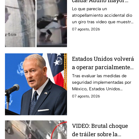
caída! Adulto mayor
muere atropellado por
Lo que parecía un
atropellamiento accidental dio
tráiler; joven lo empujó
un giro tras video que muestra
en Monterrey
cómo un joven empujó a
07 agosto, 2026
adulto mayor antes de ser
arrollado por un tráiler en
Monterrey.
Estados Unidos volverá
a operar parcialmente
en Michoacán tras
Tras evaluar las medidas de
seguridad implementadas por
suspensión por
México, Estados Unidos
motivos de seguridad
reanudará parcialmente sus
07 agosto, 2026
actividades en Michoacán a
partir del 8 de agosto.
VIDEO: Brutal choque
de tráiler sobre la