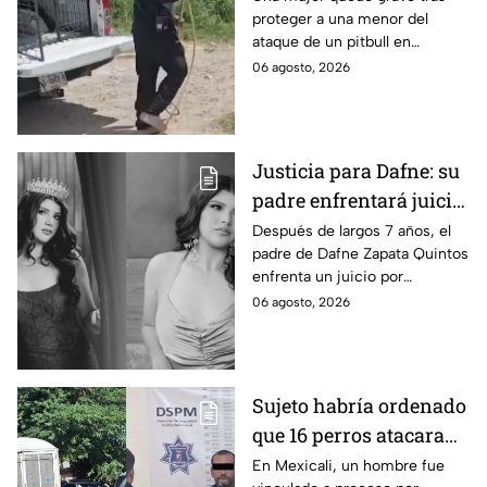
proteger a una menor del
por su vida en Zapopan
ataque de un pitbull en
Zapopan; la víctima sufrió
06 agosto, 2026
severas mordeduras y existe
riesgo de que pierda un brazo.
Justicia para Dafne: su
padre enfrentará juicio
por presunto abuso
Después de largos 7 años, el
padre de Dafne Zapata Quintos
cometido en 2019 en
enfrenta un juicio por
Tamaulipas
presuntamente abusar de la
06 agosto, 2026
menor cuando ella tenía
apenas 6 años.
Sujeto habría ordenado
que 16 perros atacaran
a su hermana con
En Mexicali, un hombre fue