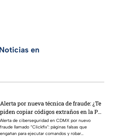
Noticias en
Alerta por nueva técnica de fraude: ¿Te
piden copiar códigos extraños en la PC?
Cuidado, podrías ser víctima del
Alerta de ciberseguridad en CDMX por nuevo
fraude llamado “Clickfix": páginas falsas que
peligroso "Clickfix"
engañan para ejecutar comandos y robar