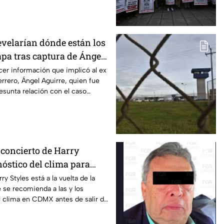
evelarían dónde están los
apa tras captura de Ángel
obernador de Guerrero
er información que implicó al ex
rero, Ángel Aguirre, quien fue
esunta relación con el caso
 concierto de Harry
nóstico del clima para
en CDMX
ry Styles está a la vuelta de la
e se recomienda a las y los
el clima en CDMX antes de salir de