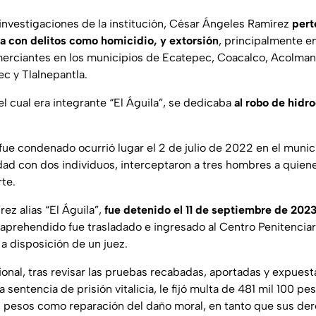
investigaciones de la institución, César Ángeles Ramírez
pert
da con delitos como homicidio, y extorsión
, principalmente e
omerciantes en los municipios de Ecatepec, Coacalco, Acolma
c y Tlalnepantla.
el cual era integrante “El Águila”, se dedicaba
al robo de hidr
l fue condenado ocurrió lugar el 2 de julio de 2022 en el muni
ad con dos individuos, interceptaron a tres hombres a quiene
te.
ez alias “El Águila”,
fue detenido el 11 de septiembre de 202
r aprehendido fue trasladado e ingresado al Centro Penitenciar
a disposición de un juez.
onal, tras revisar las pruebas recabadas, aportadas y expuesta
a sentencia de prisión vitalicia, le fijó multa de 481 mil 100 pe
1 pesos como reparación del daño moral, en tanto que sus der