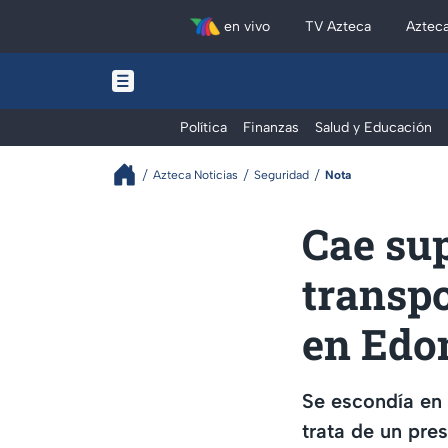
en vivo
TV Azteca
Aztec
Política
Finanzas
Salud y Educación
Azteca Noticias
Seguridad
Nota
Cae su
transp
en Ed
Se escondía en 
trata de un pre