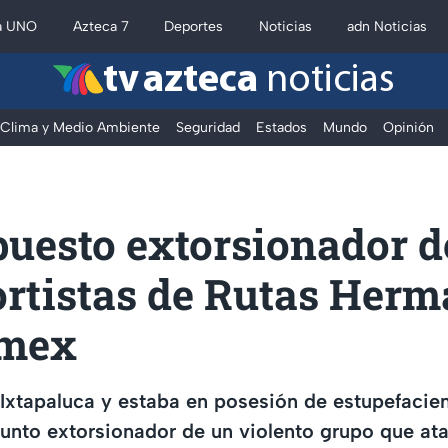
a UNO
Azteca 7
Deportes
Noticias
adn Noticias
tv azteca
noticias
Clima y Medio Ambiente
Seguridad
Estados
Mundo
Opinión
puesto extorsionador d
ortistas de Rutas Her
omex
Ixtapaluca y estaba en posesión de estupefacien
sunto extorsionador de un violento grupo que at