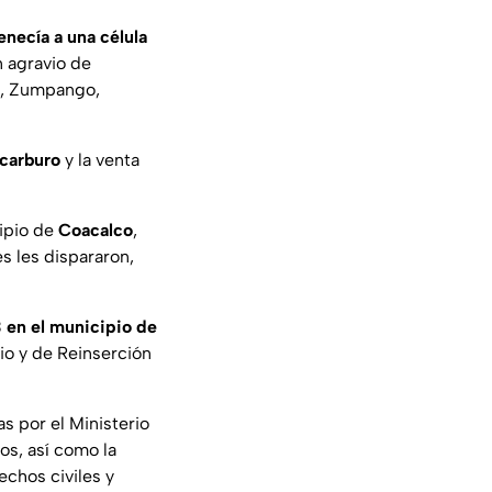
enecía a una célula
n agravio de
n, Zumpango,
ocarburo
y la venta
cipio de
Coacalco
,
s les dispararon,
3 en el municipio de
io y de Reinserción
s por el Ministerio
sos, así como la
echos civiles y