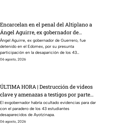
Encarcelan en el penal del Altiplano a
Ángel Aguirre, ex gobernador de
Guerrero por caso Ayotzinapa
Ángel Aguirre, ex gobernador de Guerrero, fue
detenido en el Edomex, por su presunta
participación en la desaparición de los 43
normalistas de Ayotzinapa.
06 agosto, 2026
ÚLTIMA HORA | Destrucción de videos
clave y amenazas a testigos por parte
de exgobernador Ángel Aguirre: FGR
El exgobernador habría ocultado evidencias para dar
con el paradero de los 43 estudiantes
desaparecidos de Ayotzinapa.
06 agosto, 2026