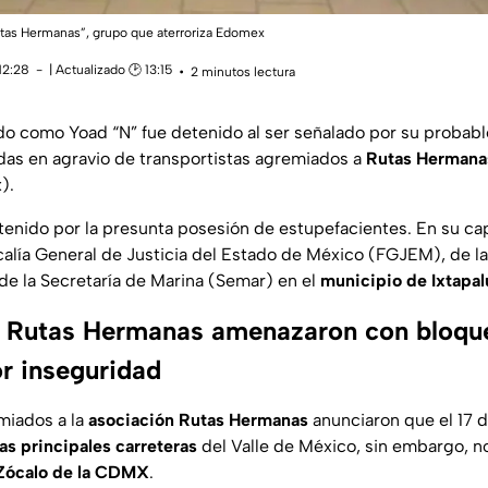
tas Hermanas”, grupo que aterroriza Edomex
12:28
| Actualizado 🕑 13:15
2 minutos lectura
ado como Yoad “N” fue detenido al ser señalado por su probab
as en agravio de transportistas agremiados a
Rutas Hermana
x
).
enido por la presunta posesión de estupefacientes. En su cap
calía General de Justicia del Estado de México (FGJEM), de la
 de la Secretaría de Marina (Semar) en el
municipio de Ixtapal
 Rutas Hermanas amenazaron con bloqu
or inseguridad
miados a la
asociación Rutas Hermanas
anunciaron que el 17 
as principales carreteras
del Valle de México, sin embargo, no
Zócalo de la CDMX
.