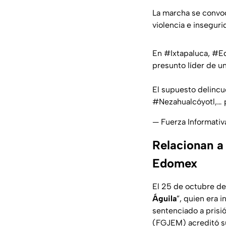
La marcha se convoc
violencia e insegur
En
#Ixtapaluca
,
#E
presunto líder de un
El supuesto delincu
#Nezahualcóyotl
,…
— Fuerza Informati
Relacionan a 
Edomex
El 25 de octubre de
Águila
”, quien era 
sentenciado a prisió
(FGJEM) acreditó su