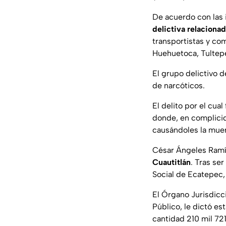
De acuerdo con las 
delictiva relaciona
transportistas y c
Huehuetoca, Tultepe
El grupo delictivo d
de narcóticos.
El delito por el cua
donde, en complicid
causándoles la muer
César Ángeles Ramír
Cuautitlán
. Tras se
Social de Ecatepec, 
El Órgano Jurisdicci
Público, le dictó est
cantidad 210 mil 72