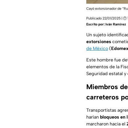
Cayó extorsionador de “Ru
Publicado 22/01/2025 | 🕑 
Escrito por:
Iván Ramírez
Un sujeto identific
extorsiones
cometid
de México
(
Edome
Este hombre fue det
elementos de la Fis
Seguridad estatal y
Miembros de
carreteros p
Transportistas agre
harían
bloqueos en l
marcharon hacia el