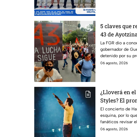
5 claves que r
43 de Ayotzin
Aguirre, ex g
La FGR dio a conoc
gobernador de Guer
detenido por su pr
Ayotzinapa.
06 agosto, 2026
¿Lloverá en el
Styles? El pro
este viernes 
El concierto de Har
esquina, por lo qu
fanáticos revisar 
casa.
06 agosto, 2026