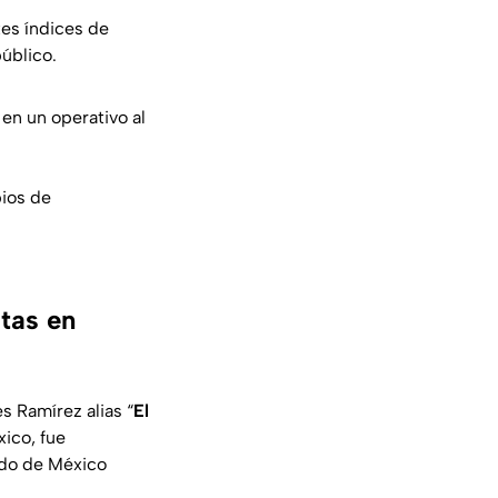
tes índices de
úblico.
en un operativo al
pios de
stas en
 Ramírez alias “
El
xico, fue
tado de México