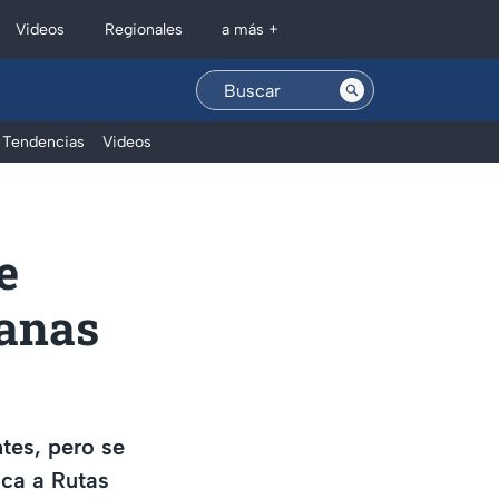
Regionales
Videos
a más +
Tendencias
Videos
e
manas
tes, pero se
aca a Rutas