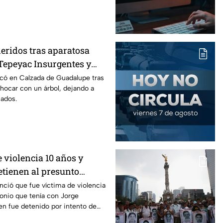
eridos tras aparatosa
Tepeyac Insurgentes y
a Juárez, mientras
có en Calzada de Guadalupe tras
chocar con un árbol, dejando a
nados.
 violencia 10 años y
etienen al presunto
so de Paula Fajardo
nció que fue víctima de violencia
onio que tenía con Jorge
en fue detenido por intento de