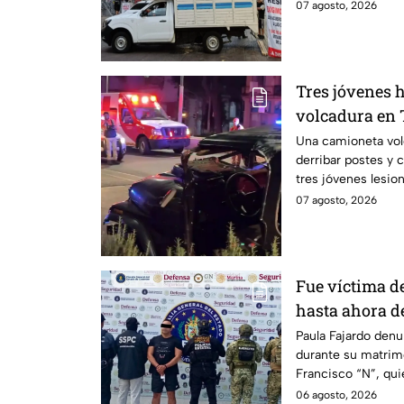
07 agosto, 2026
Tres jóvenes h
volcadura en 
operativo en l
Una camioneta vol
derribar postes y 
dormía
tres jóvenes lesio
07 agosto, 2026
Fue víctima de
hasta ahora d
agresor: el ca
Paula Fajardo denu
durante su matrim
Francisco “N”, qui
feminicidio.
06 agosto, 2026