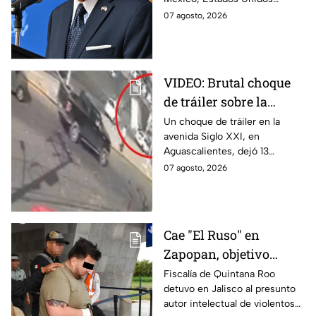
motivos de seguridad
reanudará parcialmente sus
07 agosto, 2026
actividades en Michoacán a
partir del 8 de agosto.
VIDEO: Brutal choque
de tráiler sobre la
avenida Siglo XXI en
Un choque de tráiler en la
avenida Siglo XXI, en
Aguascalientes deja
Aguascalientes, dejó 13
varios heridos y
heridos y varios vehículos
07 agosto, 2026
destrozos
destrozados; el conductor fue
detenido tras la carambola.
Cae "El Ruso" en
Zapopan, objetivo
prioritario en Playa del
Fiscalía de Quintana Roo
detuvo en Jalisco al presunto
Carmen
autor intelectual de violentos