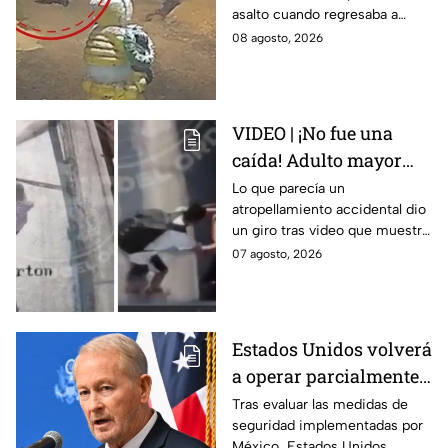
asalto cuando regresaba a
asalto en Amozoc,
casa; familiares y amigos la
08 agosto, 2026
Puebla
despidieron entre lágrimas y
exigieron justicia.
VIDEO | ¡No fue una
caída! Adulto mayor
muere atropellado por
Lo que parecía un
atropellamiento accidental dio
tráiler; joven lo empujó
un giro tras video que muestra
en Monterrey
cómo un joven empujó a
07 agosto, 2026
adulto mayor antes de ser
arrollado por un tráiler en
Monterrey.
Estados Unidos volverá
a operar parcialmente
en Michoacán tras
Tras evaluar las medidas de
seguridad implementadas por
suspensión por
México, Estados Unidos