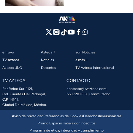
en vivo
Azteca 7
adn Noticias
TV Azteca
Noticias
a más +
Azteca UNO
Deportes
TV Azteca Internacional
TV AZTECA
CONTACTO
Periférico Sur 4121,
contacto@tvazteca.com
Col. Fuentes Del Pedregal,
55 1720 1313
| Conmutador
C.P. 14141,
Ciudad De México, México.
Aviso de privacidad
Preferencias de Cookies
Derechos
Inversionistas
Promo Espacio
Trabaja con nosotros
Programa de ética, integridad y cumplimiento