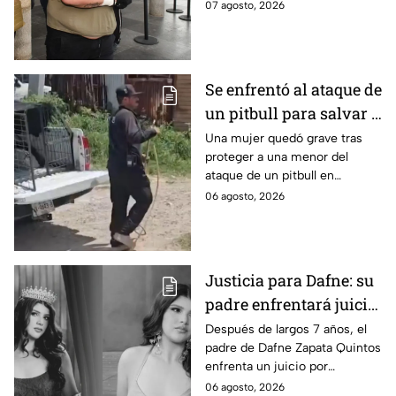
ataques en fraccionamientos
07 agosto, 2026
de Playa del Carmen.
Se enfrentó al ataque de
un pitbull para salvar a
una menor; hoy lucha
Una mujer quedó grave tras
proteger a una menor del
por su vida en Zapopan
ataque de un pitbull en
Zapopan; la víctima sufrió
06 agosto, 2026
severas mordeduras y existe
riesgo de que pierda un brazo.
Justicia para Dafne: su
padre enfrentará juicio
por presunto abuso
Después de largos 7 años, el
padre de Dafne Zapata Quintos
cometido en 2019 en
enfrenta un juicio por
Tamaulipas
presuntamente abusar de la
06 agosto, 2026