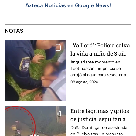
Azteca Noticias en Google News!
NOTAS
"Ya lloró": Policía salva
la vida a niño de 3 años
que cayó a un lago en
Angustiante momento en
Teotihuacán: un policía se
Teotihuacán; aplicó
arrojó al agua para rescatar a
RCP (VIDEO)
un pequeño que no respiraba y
08 agosto, 2026
logró revivirlo con maniobras
de RCP.
Entre lágrimas y gritos
de justicia, sepultan a
doña Dominga, la
Doña Dominga fue asesinada
en Puebla tras un presunto
abuelita asesinada tras