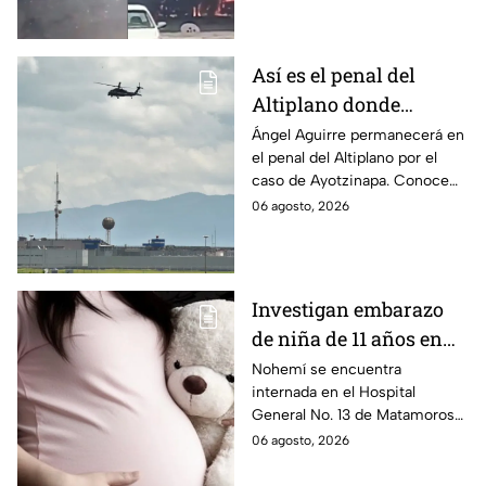
internadas y aún no hay parte
médico.
Así es el penal del
Altiplano donde
permanecerá Ángel
Ángel Aguirre permanecerá en
el penal del Altiplano por el
Aguirre por caso
caso de Ayotzinapa. Conoce
Ayotzinapa
dónde está, cómo es esta
06 agosto, 2026
prisión de máxima seguridad y
su historia.
Investigan embarazo
de niña de 11 años en
Matamoros,
Nohemí se encuentra
internada en el Hospital
Tamaulipas; ¿qué pasó
General No. 13 de Matamoros
con Nohemí?
tras complicaciones por un
06 agosto, 2026
embarazo infantil; la Fiscalía de
Tamaulipas ya investiga.