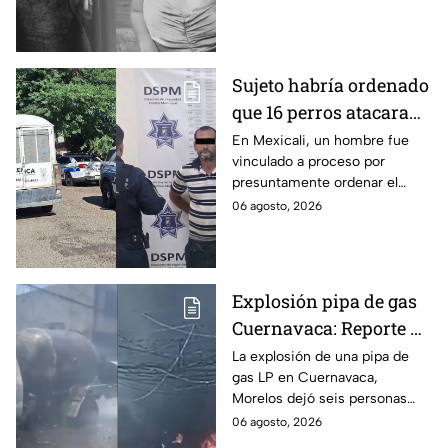
menor cuando ella tenía
apenas 6 años.
Sujeto habría ordenado
que 16 perros atacaran
a su hermana con
En Mexicali, un hombre fue
vinculado a proceso por
discapacidad en
presuntamente ordenar el
Mexicali, BC
ataque de 16 perros contra su
06 agosto, 2026
hermana, quien tenía
discapacidad auditiva.
Explosión pipa de gas
Cuernavaca: Reporte de
víctimas tras estallido
La explosión de una pipa de
gas LP en Cuernavaca,
en Morelos
Morelos dejó seis personas
hospitalizadas. IMSS informó
06 agosto, 2026
que las pacientes siguen