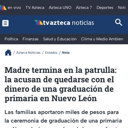
en vivo
TV Azteca
Azteca UNO
Azteca 7
Deportes
Notic
tv azteca
noticias
Política
Finanzas
Salud y Educación
Clima y Medio Ambiente
Azteca Noticias
Estados
Nota
Madre termina en la patrulla:
la acusan de quedarse con el
dinero de una graduación de
primaria en Nuevo León
Las familias aportaron miles de pesos para
la ceremonia de graduación de una primaria