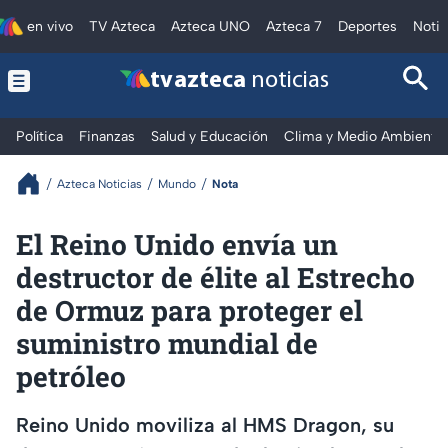
en vivo
TV Azteca
Azteca UNO
Azteca 7
Deportes
Notic
tv azteca
noticias
Política
Finanzas
Salud y Educación
Clima y Medio Ambiente
Azteca Noticias
Mundo
Nota
El Reino Unido envía un
destructor de élite al Estrecho
de Ormuz para proteger el
suministro mundial de
petróleo
Reino Unido moviliza al HMS Dragon, su