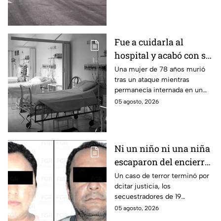
del estado aterrorizando a los
habitantes. El gobierno no
puede controlar la crisis de
violencia.
Fue a cuidarla al
hospital y acabó con su
vida: Hombre habría
Una mujer de 78 años murió
tras un ataque mientras
asfixiado a su suegra
permanecía internada en un
mientras estaba
hospital de Veracruz;
05 agosto, 2026
internada en Veracruz
investigan a su yerno por
presuntamente haberla
asfixiado.
Ni un niño ni una niña
escaparon del encierro:
así cayó la pareja que
Un caso de terror terminó por
dcitar justicia, los
retenía a 19 migrantes
secuestradores de 19
en Puebla
migrantes recibieron una
05 agosto, 2026
sentencia en Puebla; esto es lo