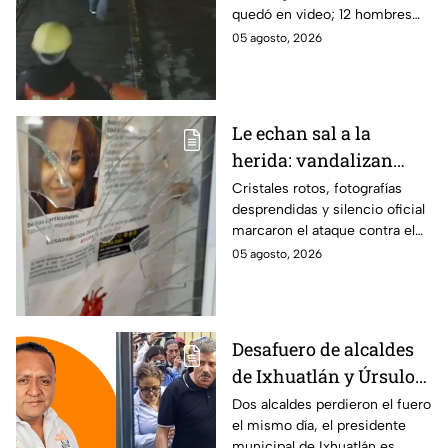
quedó en video; 12 hombres
hamburguesas en
habrían fingido ser
05 agosto, 2026
Puebla
trabajadores del gobierno
antes de entrar, golpear al
dueño y saquearlo.
Le echan sal a la
herida: vandalizan
memorial de
Cristales rotos, fotografías
desprendidas y silencio oficial
desaparecidos en
marcaron el ataque contra el
Veracruz en medio de
memorial de desaparecidos,
05 agosto, 2026
crisis
un espacio dedicado a quienes
siguen sin ser localizados.
Desafuero de alcaldes
de Ixhuatlán y Úrsulo
Galván: uno de ellos
Dos alcaldes perdieron el fuero
el mismo día, el presidente
está implicado en el
municipal de Ixhuatlán es