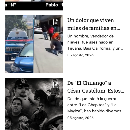
que se sabe.
Un dolor que viven
miles de familias en
México: Así se
Un hombre, vendedor de
nieves, fue asesinado en
enteraron los
Tijuana, Baja California, y un
familiares de un
reportero captó el momento
05 agosto, 2026
vendedor de nieves de
en que su familia se enteró de
su asesinato en
la terrible noticia.
Tijuana, Baja California
De "El Chilango" a
César Gastélum: Estos
son los 10 influencers
Desde que inició la guerra
entre “Los Chapitos” y “La
asesinados por la
Mayiza”, han habido diversos
guerra entre "Los
asesinatos, entre ellos los de
05 agosto, 2026
Chapitos" y "La Mayiza"
10 influencers que incluyen a
César Gastélum.