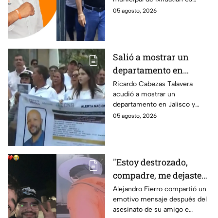
asesinato de la
investigado por el secuestro y
05 agosto, 2026
periodista Roxana
asesinato de la periodista
Guzmán
Roxana Guzmán en Veracruz.
Salió a mostrar un
departamento en
Zapopan y no volvió a
Ricardo Cabezas Talavera
acudió a mostrar un
casa: Buscan a Ricardo
departamento en Jalisco y
Cabezas Talavera en
después desapareció;
05 agosto, 2026
Jalisco
autoridades mantienen su
búsqueda mientras colegas
refuerzan su seguridad.
"Estoy destrozado,
compadre, me dejaste":
Así reaccionó
Alejandro Fierro compartió un
emotivo mensaje después del
Alejandro Fierro al
asesinato de su amigo e
asesinato del