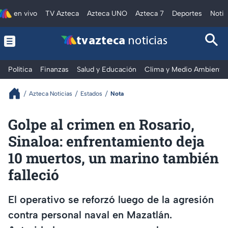
en vivo
TV Azteca
Azteca UNO
Azteca 7
Deportes
Notic
tv azteca
noticias
Política
Finanzas
Salud y Educación
Clima y Medio Ambiente
Azteca Noticias
Estados
Nota
Golpe al crimen en Rosario,
Sinaloa: enfrentamiento deja
10 muertos, un marino también
falleció
El operativo se reforzó luego de la agresión
contra personal naval en Mazatlán.