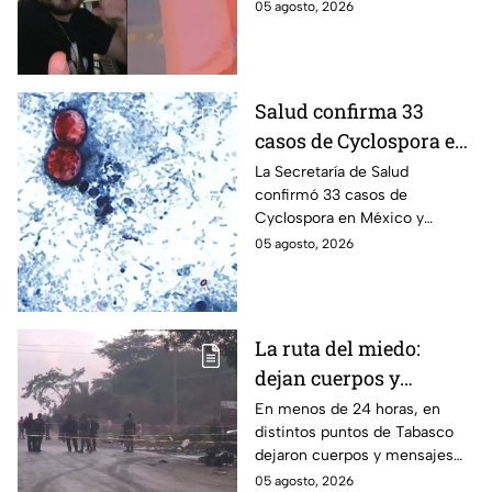
influencer César Gastélum;
05 agosto, 2026
influencer César
mientras “La Beba” también se
Gastélum
enteró del fallecimiento en un
live de TikTok.
Salud confirma 33
casos de Cyclospora en
México: ¿en qué estado
La Secretaría de Salud
confirmó 33 casos de
se reportan los brotes
Cyclospora en México y
de diarrea explosiva?
mantiene investigaciones en
05 agosto, 2026
Guanajuato y Quintana Roo
para determinar el origen de
los contagios.
La ruta del miedo:
dejan cuerpos y
mensajes criminales
En menos de 24 horas, en
distintos puntos de Tabasco
en carreteras de
dejaron cuerpos y mensajes
Tabasco en un solo día
criminales en varias carreteras
05 agosto, 2026