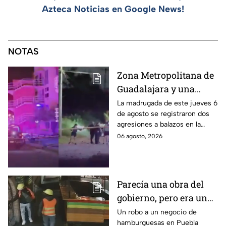
Azteca Noticias en Google News!
NOTAS
Zona Metropolitana de
Guadalajara y una
jornada de violencia:
La madrugada de este jueves 6
de agosto se registraron dos
Asesinan a balazos a
agresiones a balazos en la
dos hombres en
Zona Metropolitana de
06 agosto, 2026
Tlajomulco y El Salto
Guadalajara, uno en
Tlajomulco y otro en El Salto.
Parecía una obra del
gobierno, pero era un
robo planeado: Así
Un robo a un negocio de
hamburguesas en Puebla
saquearon negocio de