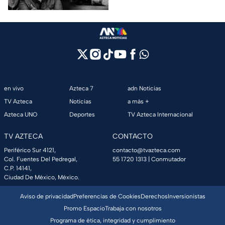
en vivo
Azteca 7
adn Noticias
TV Azteca
Noticias
a más +
Azteca UNO
Deportes
TV Azteca Internacional
TV AZTECA
CONTACTO
Periférico Sur 4121,
contacto@tvazteca.com
Col. Fuentes Del Pedregal,
55 1720 1313
| Conmutador
C.P. 14141,
Ciudad De México, México.
Aviso de privacidad
Preferencias de Cookies
Derechos
Inversionistas
Promo Espacio
Trabaja con nosotros
Programa de ética, integridad y cumplimiento