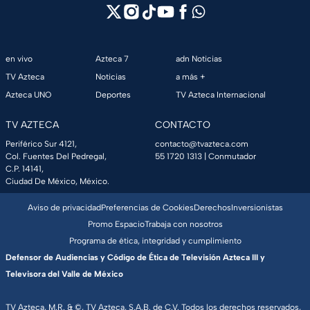
en vivo
Azteca 7
adn Noticias
TV Azteca
Noticias
a más +
Azteca UNO
Deportes
TV Azteca Internacional
TV AZTECA
CONTACTO
Periférico Sur 4121,
contacto@tvazteca.com
Col. Fuentes Del Pedregal,
55 1720 1313
| Conmutador
C.P. 14141,
Ciudad De México, México.
Aviso de privacidad
Preferencias de Cookies
Derechos
Inversionistas
Promo Espacio
Trabaja con nosotros
Programa de ética, integridad y cumplimiento
Defensor de Audiencias y Código de Ética de Televisión Azteca III y
Televisora del Valle de México
TV Azteca, M.R. & ©, TV Azteca, S.A.B. de C.V. Todos los derechos reservados,