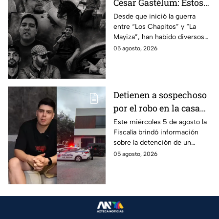
César Gastélum: Estos
son los 10 influencers
Desde que inició la guerra
entre “Los Chapitos” y “La
asesinados por la
Mayiza”, han habido diversos
guerra entre "Los
asesinatos, entre ellos los de
05 agosto, 2026
Chapitos" y "La Mayiza"
10 influencers que incluyen a
César Gastélum.
Detienen a sospechoso
por el robo en la casa
de Karely Ruiz
Este miércoles 5 de agosto la
Fiscalía brindó información
sobre la detención de un
presunto responsable en el
05 agosto, 2026
robo a la casa de Karely Ruiz
en Nuevo León.