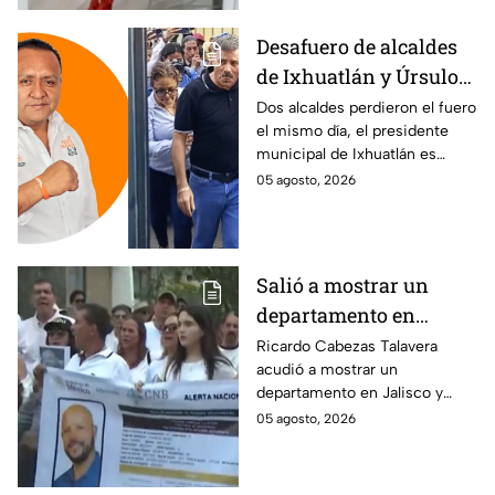
Desafuero de alcaldes
de Ixhuatlán y Úrsulo
Galván: uno de ellos
Dos alcaldes perdieron el fuero
el mismo día, el presidente
está implicado en el
municipal de Ixhuatlán es
asesinato de la
investigado por el secuestro y
05 agosto, 2026
periodista Roxana
asesinato de la periodista
Guzmán
Roxana Guzmán en Veracruz.
Salió a mostrar un
departamento en
Zapopan y no volvió a
Ricardo Cabezas Talavera
acudió a mostrar un
casa: Buscan a Ricardo
departamento en Jalisco y
Cabezas Talavera en
después desapareció;
05 agosto, 2026
Jalisco
autoridades mantienen su
búsqueda mientras colegas
refuerzan su seguridad.