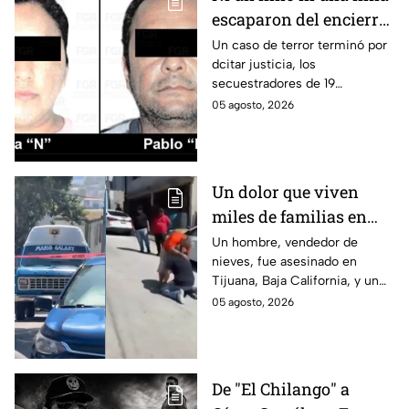
escaparon del encierro:
así cayó la pareja que
Un caso de terror terminó por
dcitar justicia, los
retenía a 19 migrantes
secuestradores de 19
en Puebla
migrantes recibieron una
05 agosto, 2026
sentencia en Puebla; esto es lo
que se sabe.
Un dolor que viven
miles de familias en
México: Así se
Un hombre, vendedor de
nieves, fue asesinado en
enteraron los
Tijuana, Baja California, y un
familiares de un
reportero captó el momento
05 agosto, 2026
vendedor de nieves de
en que su familia se enteró de
su asesinato en
la terrible noticia.
Tijuana, Baja California
De "El Chilango" a