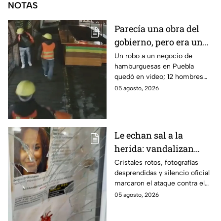
NOTAS
Parecía una obra del
gobierno, pero era un
robo planeado: Así
Un robo a un negocio de
hamburguesas en Puebla
saquearon negocio de
quedó en video; 12 hombres
hamburguesas en
habrían fingido ser
05 agosto, 2026
Puebla
trabajadores del gobierno
antes de entrar, golpear al
dueño y saquearlo.
Le echan sal a la
herida: vandalizan
memorial de
Cristales rotos, fotografías
desprendidas y silencio oficial
desaparecidos en
marcaron el ataque contra el
Veracruz en medio de
memorial de desaparecidos,
05 agosto, 2026
crisis
un espacio dedicado a quienes
siguen sin ser localizados.