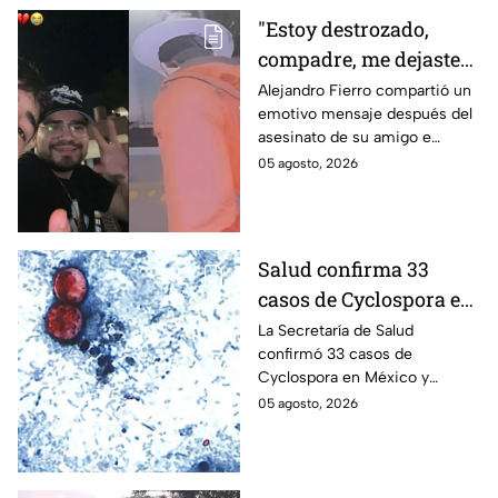
"Estoy destrozado,
compadre, me dejaste":
Así reaccionó
Alejandro Fierro compartió un
emotivo mensaje después del
Alejandro Fierro al
asesinato de su amigo e
asesinato del
influencer César Gastélum;
05 agosto, 2026
influencer César
mientras “La Beba” también se
Gastélum
enteró del fallecimiento en un
live de TikTok.
Salud confirma 33
casos de Cyclospora en
México: ¿en qué estado
La Secretaría de Salud
confirmó 33 casos de
se reportan los brotes
Cyclospora en México y
de diarrea explosiva?
mantiene investigaciones en
05 agosto, 2026
Guanajuato y Quintana Roo
para determinar el origen de
los contagios.