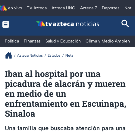
en vivo
TV Azteca
Azteca UNO
Azteca 7
Deportes
Notic
tv azteca
noticias
Política
Finanzas
Salud y Educación
Clima y Medio Ambiente
Azteca Noticias
Estados
Nota
Iban al hospital por una
picadura de alacrán y mueren
en medio de un
enfrentamiento en Escuinapa,
Sinaloa
Una familia que buscaba atención para una