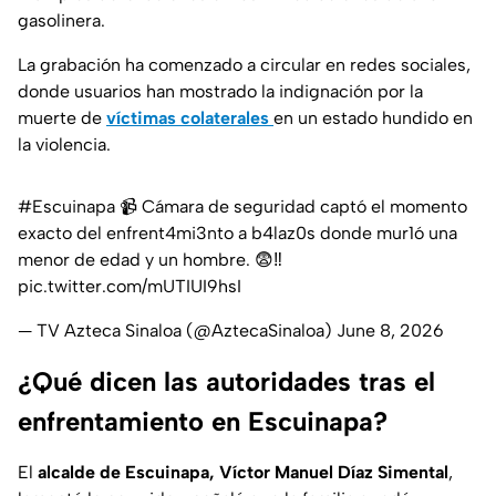
gasolinera.
La grabación ha comenzado a circular en redes sociales,
donde usuarios han mostrado la indignación por la
muerte de
víctimas colaterales
en un estado hundido en
la violencia.
#Escuinapa
📹 Cámara de seguridad captó el momento
exacto del enfrent4mi3nto a b4laz0s donde mur1ó una
menor de edad y un hombre. 😨‼️
pic.twitter.com/mUTIUI9hsI
— TV Azteca Sinaloa (@AztecaSinaloa)
June 8, 2026
¿Qué dicen las autoridades tras el
enfrentamiento en Escuinapa?
El
alcalde de Escuinapa, Víctor Manuel Díaz Simental
,