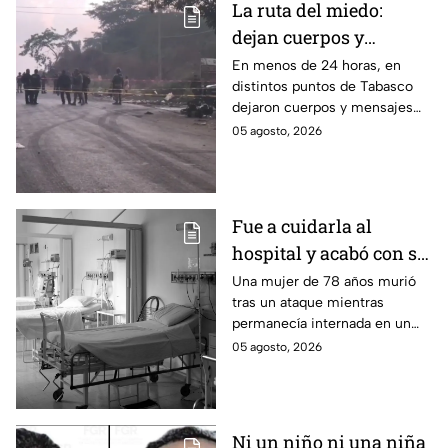
La ruta del miedo:
dejan cuerpos y
mensajes criminales
En menos de 24 horas, en
distintos puntos de Tabasco
en carreteras de
dejaron cuerpos y mensajes
Tabasco en un solo día
criminales en varias carreteras
05 agosto, 2026
del estado aterrorizando a los
habitantes. El gobierno no
puede controlar la crisis de
violencia.
Fue a cuidarla al
hospital y acabó con su
vida: Hombre habría
Una mujer de 78 años murió
tras un ataque mientras
asfixiado a su suegra
permanecía internada en un
mientras estaba
hospital de Veracruz;
05 agosto, 2026
internada en Veracruz
investigan a su yerno por
presuntamente haberla
asfixiado.
Ni un niño ni una niña