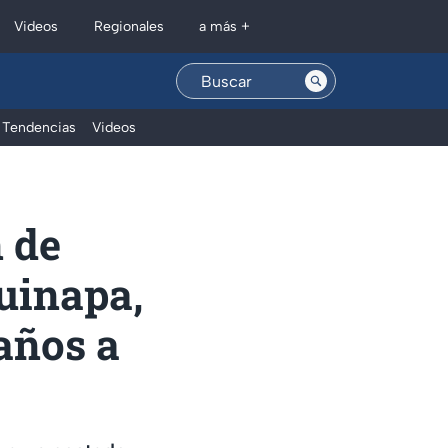
Regionales
Videos
a más +
Tendencias
Videos
 de
uinapa,
años a