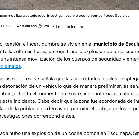
napa moviliza a autoridades; investigan posible coche bomba|Redes Sociales
 10:53
| Actualizado 🕑 12:18
1 minuto lectura
 tensión e incertidumbre se vivien en el
municipio de Escui
te las últimas horas, se registrara la explosión de un presun
na intensa movilización de los cuerpos de seguridad y emer
en
Sinaloa
.
eros reportes, se señala que las autoridades locales despleg
la detonación de un vehículo que de manera preliminar, es se
mbargo, hasta el momento no existe una confirmación oficial a
e este incidente. Cabe decir que la zona fue acordonada de i
dad de la población, además de permitir el trabajo de los espe
nvestigaciones correspondientes.
ada hubo una explosión de un coche bomba en Escuinapa, Sin