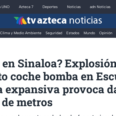
a UNO
Azteca 7
Deportes
Noticias
adn Noticias
tv azteca
noticias
Clima y Medio Ambiente
Seguridad
Estados
Mundo
Opinión
 en Sinaloa? Explosión
to coche bomba en Esc
a expansiva provoca d
 de metros