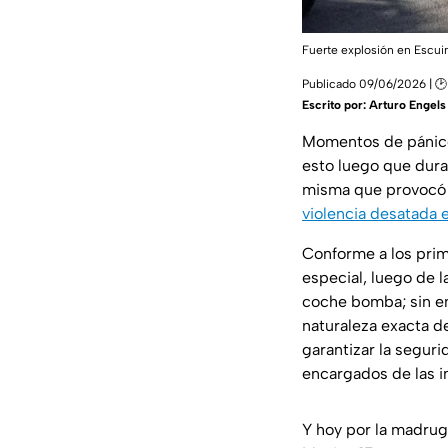
Fuerte explosión en Escui
Publicado 09/06/2026 | 🕑
Escrito por:
Arturo Engels
Momentos de pánico,
esto luego que duran
misma que provocó u
violencia desatada 
Conforme a los prim
especial, luego de 
coche bomba;
sin e
naturaleza exacta d
garantizar la seguri
encargados de las i
Y hoy por la madrug