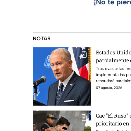
¡No te pie
NOTAS
Estados Unido
parcialmente 
suspensión po
Tras evaluar las m
implementadas po
reanudará parcial
Michoacán a partir
07 agosto, 2026
Cae "El Ruso" 
prioritario e