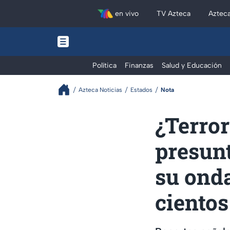
en vivo
TV Azteca
Aztec
Política
Finanzas
Salud y Educación
Azteca Noticias
Estados
Nota
¿Terror
presun
su ond
cientos