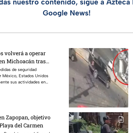
rdas nuestro contenido, sigue a Azteca 
Google News!
s volverá a operar
en Michoacán tras
r motivos de seguridad
edidas de seguridad
r México, Estados Unidos
mente sus actividades en
 del 8 de agosto.
en Zapopan, objetivo
n Playa del Carmen