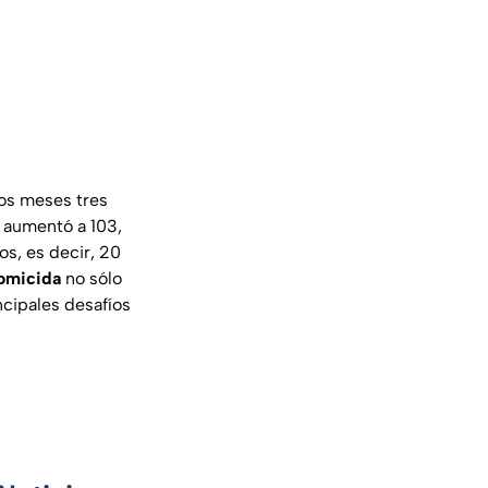
mos meses tres
a aumentó a 103,
s, es decir, 20
homicida
no sólo
ncipales desafíos