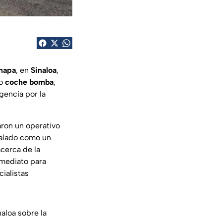
napa
, en
Sinaloa
,
to
coche bomba
,
gencia por la
aron un operativo
ñalado como un
cerca de la
nmediato para
cialistas
aloa sobre la