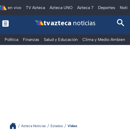
en vivo
TV Azteca
Azteca UNO
Azteca 7
Deportes
Notic
tv azteca
noticias
Política
Finanzas
Salud y Educación
Clima y Medio Ambiente
Azteca Noticias
Estados
Video