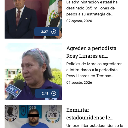
con dinero de los
La administración estatal ha
destinado 365 millones de
poblanos, pero se usa
pesos a su estrategia de
para atacar a la prensa
comunicación social, lo que
07 agosto, 2026
crítica
incluye el programa “Derecho
3:27
de Réplica.
Agreden a periodista
Rosy Linares en
Morelos durante
Policías de Morelos agredieron
e intimidaron a la periodista
cobertura del asesinato
Rosy Linares en Temoac
del alcalde de Temoac
mientras realizaba una
07 agosto, 2026
cobertura. La gobernadora
2:41
Margarita González mantiene
el silencio.
Exmilitar
estadounidense le
disparó a su ex en
Un exmilitar estadounidense le