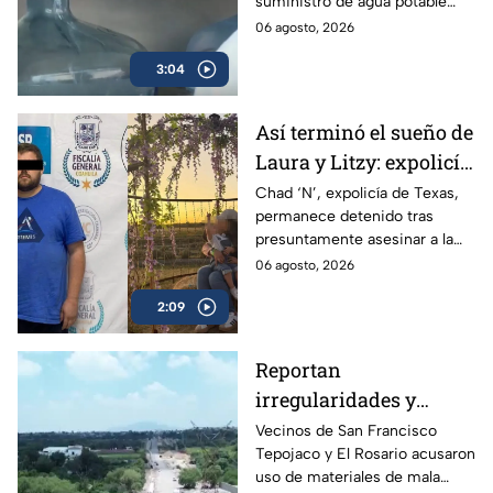
suministro de agua potable
gratuito a colonias
gratuito, nuevas obras de
06 agosto, 2026
afectadas
potabilización y apoyo en
3:04
colonias afectadas.
Así terminó el sueño de
Laura y Litzy: expolicía
de Texas permanece
Chad ‘N’, expolicía de Texas,
permanece detenido tras
detenido por
presuntamente asesinar a la
multihomicidio en
familia de su expareja en
06 agosto, 2026
Saltillo
Saltillo; pretendía huir a EU con
2:09
su hijo.
Reportan
irregularidades y
posible desvío de
Vecinos de San Francisco
Tepojaco y El Rosario acusaron
recursos en obras
uso de materiales de mala
viales de Cuautitlán