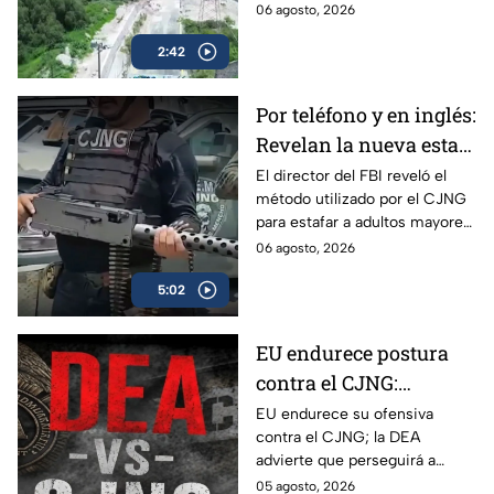
calidad en una obra de 23
06 agosto, 2026
Izcalli, Edomex
millones de pesos que lleva 20
2:42
años inconclusa en Cuautitlán
Izcalli, Edomex.
Por teléfono y en inglés:
Revelan la nueva estafa
del CJNG a adultos
El director del FBI reveló el
método utilizado por el CJNG
mayores de Estados
para estafar a adultos mayores
Unidos
de Estados Unidos desde
06 agosto, 2026
México.
5:02
EU endurece postura
contra el CJNG:
advierte que también
EU endurece su ofensiva
contra el CJNG; la DEA
irá por políticos que
advierte que perseguirá a
protejan al cártel
políticos que protejan al cártel
05 agosto, 2026