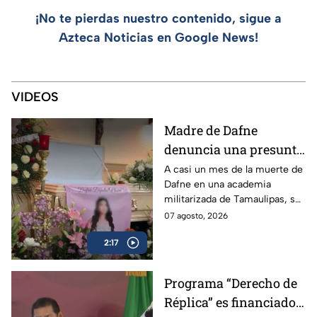
¡No te pierdas nuestro contenido, sigue a
Azteca Noticias en Google News!
VIDEOS
Madre de Dafne
denuncia una presunta
red familiar tras la
A casi un mes de la muerte de
Dafne en una academia
muerte de su hija en
militarizada de Tamaulipas, su
Tamaulipas
madre exige justicia y
07 agosto, 2026
denuncia irregularidades en
2:17
torno al caso.
Programa “Derecho de
Réplica” es financiado