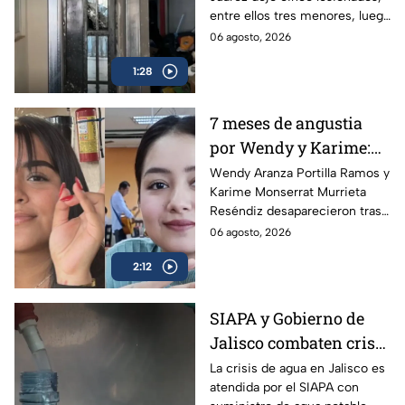
armado conmociona a
entre ellos tres menores, luego
Ciudad Juárez
de que un exesposo
06 agosto, 2026
presuntamente disparara
1:28
contra su expareja y su nueva
pareja.
7 meses de angustia
por Wendy y Karime:
desaparecieron tras
Wendy Aranza Portilla Ramos y
Karime Monserrat Murrieta
acudir a funeral de
Reséndiz desaparecieron tras
reportero en Veracruz
asistir al funeral del reportero
06 agosto, 2026
Carlos Castro, asesinado en
2:12
Poza Rica, Veracruz.
SIAPA y Gobierno de
Jalisco combaten crisis
de agua y llevan
La crisis de agua en Jalisco es
atendida por el SIAPA con
suministro potable