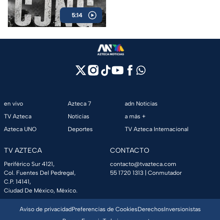
y anuncia millonarias
5:14
recompensas por sus líderes.
en vivo
Azteca 7
adn Noticias
TV Azteca
Noticias
a más +
Azteca UNO
Deportes
TV Azteca Internacional
TV AZTECA
CONTACTO
Periférico Sur 4121,
contacto@tvazteca.com
Col. Fuentes Del Pedregal,
55 1720 1313
| Conmutador
C.P. 14141,
Ciudad De México, México.
Aviso de privacidad
Preferencias de Cookies
Derechos
Inversionistas