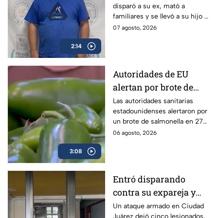
disparó a su ex, mató a
Saltillo, mató a
familiares y se llevó a su hijo a
familiares y se llevó a
la frontera.
07 agosto, 2026
su hijo
2:14
Autoridades de EU
alertan por brote de
Salmonella en cultivos
Las autoridades sanitarias
estadounidenses alertaron por
de jalapeño en México
un brote de salmonella en 27
estados vinculados a el chile
06 agosto, 2026
jalapeño cultivados en México.
3:08
Entró disparando
contra su expareja y
sus hijos: Ataque
Un ataque armado en Ciudad
Juárez dejó cinco lesionados,