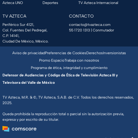
Azteca UNO
Deportes
TV Azteca Internacional
TV AZTECA
CONTACTO
Periférico Sur 4121,
contacto@tvazteca.com
Col. Fuentes Del Pedregal,
55 1720 1313
| Conmutador
C.P. 14141,
Ciudad De México, México.
Aviso de privacidad
Preferencias de Cookies
Derechos
Inversionistas
Promo Espacio
Trabaja con nosotros
Programa de ética, integridad y cumplimiento
Defensor de Audiencias y Código de Ética de Televisión Azteca III y
Televisora del Valle de México
TV Azteca, M.R. & ©, TV Azteca, S.A.B. de C.V. Todos los derechos reservados,
2025.
Queda prohibida la reproducción total o parcial sin la autorización previa,
expresa y por escrito de su titular.