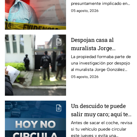
presuntamente implicado en
un intento de fraude para
05 agosto, 2026
conseguir el dinero con un
cheque falso.
Despojan casa al
muralista Jorge
González Camarena en
La propiedad formaba parte de
una investigación por despojo
la Del Valle y la
al muralista Jorge González
recupera| FOTOS
Camarena por un predio en la
05 agosto, 2026
colonia del Valle, alcaldía
Benito Juárez.
Un descuido te puede
salir muy caro; aquí te
contamos cómo queda
Antes de sacar el coche, revisa
si tu vehículo puede circular
el Hoy No Circula para
este jueves y evita una