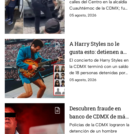
calles del Centro en la alcaldía
Cuauhtémoc; policías
Cuauhtémoc de la CDMX; fue
lo rescatan y entregan
rescatado y resguardado por
05 agosto, 2026
a su dueña
policías de tránsito y
entregado a su dueña.
A Harry Styles no le
gusta esto: detienen a
18 tras concierto en
El concierto de Harry Styles en
la CDMX terminó con un saldo
CDMX por esta razón
de 18 personas detenidas por
policías, quienes los esposaron
05 agosto, 2026
y presentaron ante las
autoridades.
Descubren fraude en
banco de CDMX de más
de 400 mil pesos con
Policías de la CDMX lograron la
detención de un hombre
un cheque falso