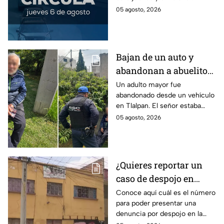
este jueves
sanción que puede afectar tu
05 agosto, 2026
bolsillo.
Bajan de un auto y
abandonan a abuelito
de 83 años en CDMX
Un adulto mayor fue
abandonado desde un vehículo
con demencia senil
en Tlalpan. El señor estaba
desorientado y la ayuda de
05 agosto, 2026
vecinos permitió que fuera
rescatado por la policía de
CDMX.
¿Quieres reportar un
caso de despojo en
CDMX? El número que
Conoce aquí cuál es el número
para poder presentar una
tienes que marcar y lo
denuncia por despojo en la
que tienes que hacer