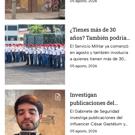
CDMX y qué hacer si eres
05 agosto, 2026
víctima de este delito que se
castiga con cárcel.
¿Tienes más de 30
años? También podrías
tener que hacer el
El Servicio Militar ya comenzó
en agosto y también involucra
Servicio Militar 2026 si
a quienes tienen más de 30
saliste sorteado en
años. Conoce quiénes deben
05 agosto, 2026
agosto
presentarse y en qué casos
aplica esta obligación.
Investigan
publicaciones del
influencer César
El Gabinete de Seguridad
investiga publicaciones del
Gastélum por alusión a
influencer César Gastélum y
"La Mayiza"
analiza videos tras su
05 agosto, 2026