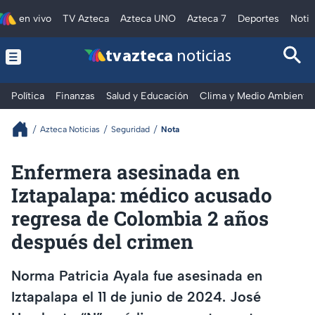
en vivo
TV Azteca
Azteca UNO
Azteca 7
Deportes
Notic
tv azteca
noticias
Política
Finanzas
Salud y Educación
Clima y Medio Ambiente
Azteca Noticias
Seguridad
Nota
Enfermera asesinada en
Iztapalapa: médico acusado
regresa de Colombia 2 años
después del crimen
Norma Patricia Ayala fue asesinada en
Iztapalapa el 11 de junio de 2024. José