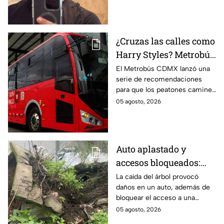
asesinato durante una
transmisión en vivo en
Culiacán.
¿Cruzas las calles como
Harry Styles? Metrobús
lanza
El Metrobús CDMX lanzó una
serie de recomendaciones
recomendaciones de
para que los peatones caminen
seguridad para
y crucen las calles con
05 agosto, 2026
peatones en CDMX
seguridad; te compartimos los
consejos.
Auto aplastado y
accesos bloqueados:
Cae gigantesco árbol en
La caída del árbol provocó
daños en un auto, además de
calles de la GAM y deja
bloquear el acceso a una
graves daños
unidad habitacional en la
05 agosto, 2026
Gustavo A. Madero (GAM); así