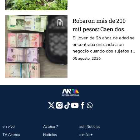
fue el accidente.
Robaron más de 200
mil pesos: Caen dos
hombres tras asaltar a
El joven de 26 años de edad se
encontraba entrando a un
un joven en calles de
negocio cuando dos sujetos se
Iztacalco
acercaron y lo despojaron de
05 agosto, 2026
su dinero en efectivo en
Iztacalco.
en vivo
Azteca 7
adn Noticias
TV Azteca
Noticias
a más +