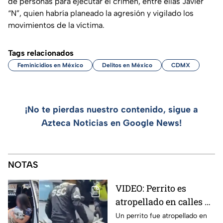
de personas para ejecutar el crimen, entre ellas Javier
“N”, quien habría planeado la agresión y vigilado los
movimientos de la víctima.
Tags relacionados
Feminicidios en México
Delitos en México
CDMX
¡No te pierdas nuestro contenido, sigue a
Azteca Noticias en Google News!
NOTAS
VIDEO: Perrito es
atropellado en calles de
la alcaldía
Un perrito fue atropellado en