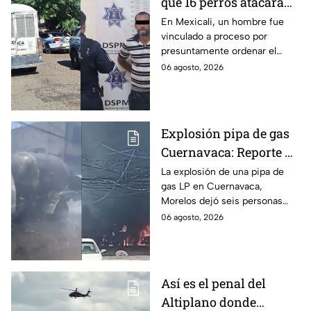
que 16 perros atacaran
a su hermana con
En Mexicali, un hombre fue
vinculado a proceso por
discapacidad en
presuntamente ordenar el
Mexicali, BC
ataque de 16 perros contra su
06 agosto, 2026
hermana, quien tenía
discapacidad auditiva.
Explosión pipa de gas
Cuernavaca: Reporte de
víctimas tras estallido
La explosión de una pipa de
gas LP en Cuernavaca,
en Morelos
Morelos dejó seis personas
hospitalizadas. IMSS informó
06 agosto, 2026
que las pacientes siguen
internadas y aún no hay parte
médico.
Así es el penal del
Altiplano donde