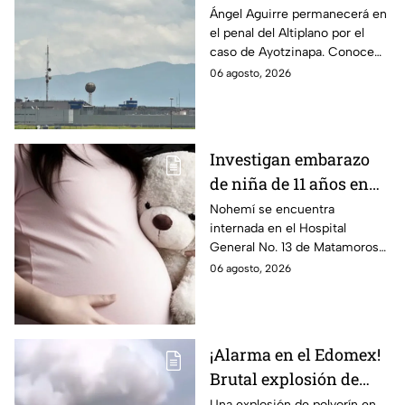
permanecerá Ángel
Ángel Aguirre permanecerá en
el penal del Altiplano por el
Aguirre por caso
caso de Ayotzinapa. Conoce
Ayotzinapa
dónde está, cómo es esta
06 agosto, 2026
prisión de máxima seguridad y
su historia.
Investigan embarazo
de niña de 11 años en
Matamoros,
Nohemí se encuentra
internada en el Hospital
Tamaulipas; ¿qué pasó
General No. 13 de Matamoros
con Nohemí?
tras complicaciones por un
06 agosto, 2026
embarazo infantil; la Fiscalía de
Tamaulipas ya investiga.
¡Alarma en el Edomex!
Brutal explosión de
polvorín en Santa
Una explosión de polvorín en