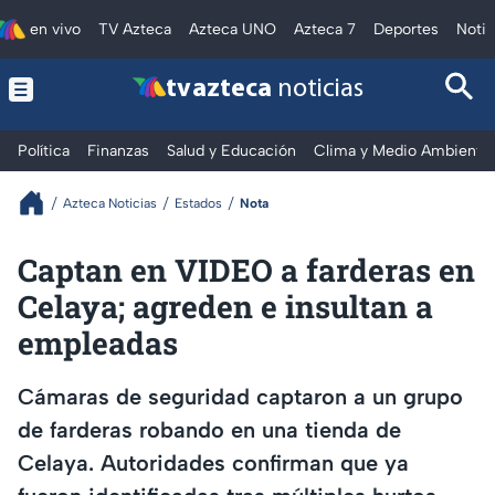
en vivo
TV Azteca
Azteca UNO
Azteca 7
Deportes
Notic
tv azteca
noticias
Política
Finanzas
Salud y Educación
Clima y Medio Ambiente
Azteca Noticias
Estados
Nota
Captan en VIDEO a farderas en
Celaya; agreden e insultan a
empleadas
Cámaras de seguridad captaron a un grupo
de farderas robando en una tienda de
Celaya. Autoridades confirman que ya