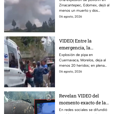
Zinacantepec, Edomex, dejó al
María del Monte,
menos un muerto y dos
Zinacantepec; reportan
heridos; autoridades atiende la
06 agosto, 2026
al menos un muerto y
emergencia tras el estallido de
heridos
un taller clandestino.
VIDEO| Entre la
emergencia, la
desesperación y el
Explosión de pipa en
Cuernavaca, Morelos, deja al
llanto de un niño;
menos 20 heridos; en plena
adultos desatan pelea
emergencia, dos hombres
06 agosto, 2026
tras explosión de pipa
comenzaron a pelear mientras
en Cuernavaca
un niño lloraba en el lugar.
Revelan VIDEO del
momento exacto de la
explosión de pipa de
En redes sociales se difundió