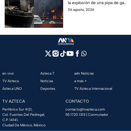
la explosión de una pipa de gas
quemaduras
cerca de la colonia Las
06 agosto, 2026
Granjas, en Cuernavaca,
Morelos.
en vivo
Azteca 7
adn Noticias
TV Azteca
Noticias
a más +
Azteca UNO
Deportes
TV Azteca Internacional
TV AZTECA
CONTACTO
Periférico Sur 4121,
contacto@tvazteca.com
Col. Fuentes Del Pedregal,
55 1720 1313
| Conmutador
C.P. 14141,
Ciudad De México, México.