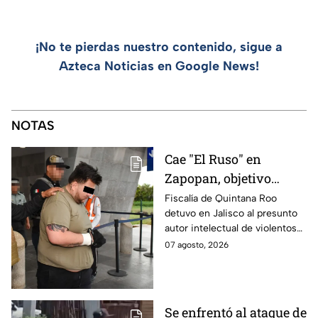
¡No te pierdas nuestro contenido, sigue a
Azteca Noticias en Google News!
NOTAS
Cae "El Ruso" en
Zapopan, objetivo
prioritario en Playa del
Fiscalía de Quintana Roo
detuvo en Jalisco al presunto
Carmen
autor intelectual de violentos
ataques en fraccionamientos
07 agosto, 2026
de Playa del Carmen.
Se enfrentó al ataque de