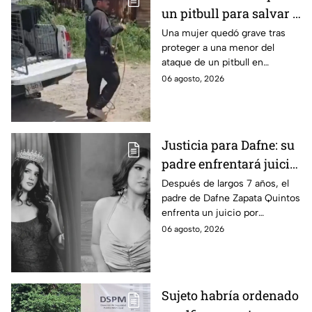
un pitbull para salvar a
una menor; hoy lucha
Una mujer quedó grave tras
proteger a una menor del
por su vida en Zapopan
ataque de un pitbull en
Zapopan; la víctima sufrió
06 agosto, 2026
severas mordeduras y existe
riesgo de que pierda un brazo.
Justicia para Dafne: su
padre enfrentará juicio
por presunto abuso
Después de largos 7 años, el
padre de Dafne Zapata Quintos
cometido en 2019 en
enfrenta un juicio por
Tamaulipas
presuntamente abusar de la
06 agosto, 2026
menor cuando ella tenía
apenas 6 años.
Sujeto habría ordenado