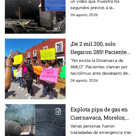
un video que muestra los
gas en Cuernavaca,
segundos previos a la
Morelos
explosión de una pipa de gas
06 agosto, 2026
LP en Cuernavaca, Morelos.
¡De 2 mil 200, solo
llegaron 285! Pacientes
claman por
“No existe la Dinamarca de
AMLO": Pacientes claman por
medicamentos ante
tacrolimus ante desabasto de
desabasto en IMSS
medicamentos en hospital del
06 agosto, 2026
Puebla
IMSS Puebla; hay 900
personas están afectadas.
Explota pipa de gas en
Cuernavaca, Morelos;
se reportan más de 20
Varias personas fueron
trasladadas de emergencia tras
personas con