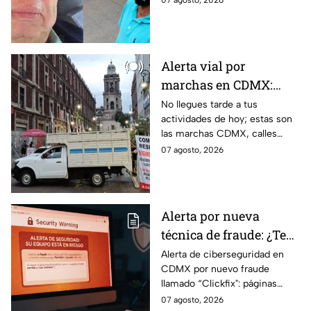
07 agosto, 2026
en el Estado de México por el
caso Ayotzinapa.
Alerta vial por
marchas en CDMX:
Manifestantes retiran
No llegues tarde a tus
actividades de hoy; estas son
bloqueo en Canela y Eje
las marchas CDMX, calles
3 Sur, colonia Granjas
cerradas y bloqueos que
07 agosto, 2026
México
tomarán las principales
vialidades de la capital.
Alerta por nueva
técnica de fraude: ¿Te
piden copiar códigos
Alerta de ciberseguridad en
CDMX por nuevo fraude
extraños en la PC?
llamado “Clickfix": páginas
Cuidado, podrías ser
falsas que engañan para
07 agosto, 2026
víctima del peligroso