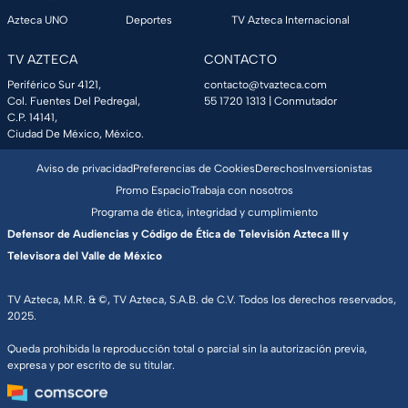
Azteca UNO
Deportes
TV Azteca Internacional
TV AZTECA
CONTACTO
Periférico Sur 4121,
contacto@tvazteca.com
Col. Fuentes Del Pedregal,
55 1720 1313
| Conmutador
C.P. 14141,
Ciudad De México, México.
Aviso de privacidad
Preferencias de Cookies
Derechos
Inversionistas
Promo Espacio
Trabaja con nosotros
Programa de ética, integridad y cumplimiento
Defensor de Audiencias y Código de Ética de Televisión Azteca III y
Televisora del Valle de México
TV Azteca, M.R. & ©, TV Azteca, S.A.B. de C.V. Todos los derechos reservados,
2025.
Queda prohibida la reproducción total o parcial sin la autorización previa,
expresa y por escrito de su titular.