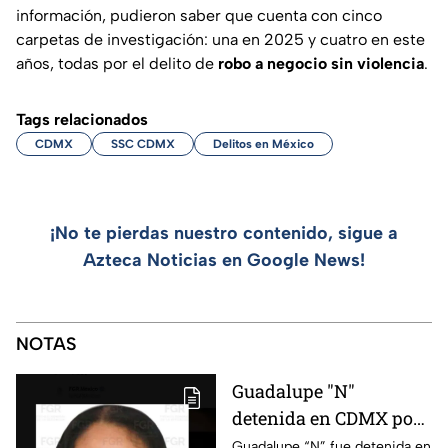
información, pudieron saber que cuenta con cinco
carpetas de investigación: una en 2025 y cuatro en este
años, todas por el delito de
robo a negocio sin violencia
.
Tags relacionados
CDMX
SSC CDMX
Delitos en México
¡No te pierdas nuestro contenido, sigue a
Azteca Noticias en Google News!
NOTAS
Guadalupe "N"
detenida en CDMX por
presunta relación con
Guadalupe “N” fue detenida en