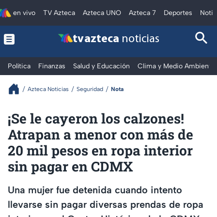
en vivo
TV Azteca
Azteca UNO
Azteca 7
Deportes
Notic
tv azteca
noticias
Política
Finanzas
Salud y Educación
Clima y Medio Ambiente
Azteca Noticias
Seguridad
Nota
¡Se le cayeron los calzones!
Atrapan a menor con más de
20 mil pesos en ropa interior
sin pagar en CDMX
Una mujer fue detenida cuando intento
llevarse sin pagar diversas prendas de ropa