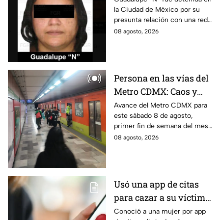
la Ciudad de México por su
red de contrabando de
presunta relación con una red
hidrocarburos
de contrabando de
08 agosto, 2026
hidrocarburos; FGR informa
que hay 9 detenidos.
Persona en las vías del
Metro CDMX: Caos y
retrasos de más de 20
Avance del Metro CDMX para
este sábado 8 de agosto,
minutos en la Línea B
primer fin de semana del mes.
Retraso o cierre de estaciones
08 agosto, 2026
en vivo para que no llegues
tarde.
Usó una app de citas
para cazar a su víctima:
Así operaba Ivette "N"
Conoció a una mujer por app