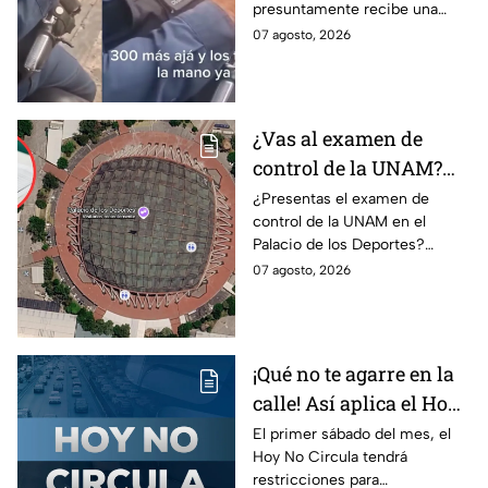
presuntamente recibe una
investigación
transferencia para evitar una
07 agosto, 2026
sanción; Asuntos Internos ya
investiga.
¿Vas al examen de
control de la UNAM?
Así puedes llegar al
¿Presentas el examen de
control de la UNAM en el
Palacio de los Deportes
Palacio de los Deportes?
en Metro, camión y
Consulta cómo llegar en
07 agosto, 2026
Metrobús
Metro, camión y Metrobús y
planea tu traslado con
anticipación.
¡Qué no te agarre en la
calle! Así aplica el Hoy
No Circula el primer
El primer sábado del mes, el
Hoy No Circula tendrá
sábado del mes
restricciones para