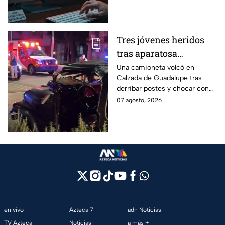
ejecutar comandos y robar
"Clickfix"
información de tu equipo.
Tres jóvenes heridos
tras aparatosa
volcadura en Tepeyac
Una camioneta volcó en
Calzada de Guadalupe tras
Insurgentes y operativo
derribar postes y chocar con
en la Juárez, mientras
un árbol, dejando a tres
07 agosto, 2026
dormía
jóvenes lesionados.
en vivo
Azteca 7
adn Noticias
TV Azteca
Noticias
a más +