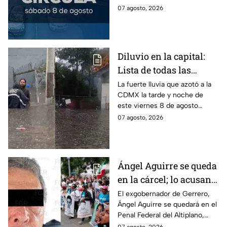
determinados vehículos en la
07 agosto, 2026
CDMX y en el Edomex. Revisa
si puedes tomar las llaves y
arrancar.
Diluvio en la capital:
Lista de todas las
inundaciones en CDMX
La fuerte lluvia que azotó a la
CDMX la tarde y noche de
HOY viernes 7 de
este viernes 8 de agosto
agosto
provocó inundaciones y otras
07 agosto, 2026
afectaciones.
Ángel Aguirre se queda
en la cárcel; lo acusan
de destruir
El exgobernador de Gerrero,
Ángel Aguirre se quedará en el
información del caso
Penal Federal del Altiplano,
Ayotzinapa
luego de que fue detenido ayer