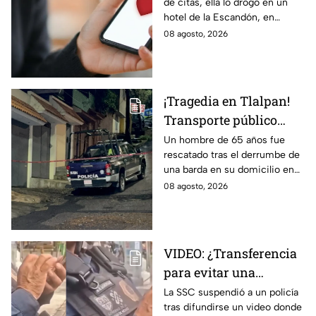
de citas, ella lo drogó en un
antes de huir a Puebla;
hotel de la Escandón, en
ya está detenida
CDMX, para robarle el auto y
08 agosto, 2026
terminó detenido tras huir
hasta Puebla.
¡Tragedia en Tlalpan!
Transporte público
arrolla, mata a un
Un hombre de 65 años fue
rescatado tras el derrumbe de
hombre y huye
una barda en su domicilio en
Tlalpan, provocado por las
08 agosto, 2026
intensas lluvias registradas
este viernes en la zona.
VIDEO: ¿Transferencia
para evitar una
sanción? SSC suspende
La SSC suspendió a un policía
tras difundirse un video donde
a policía y abre