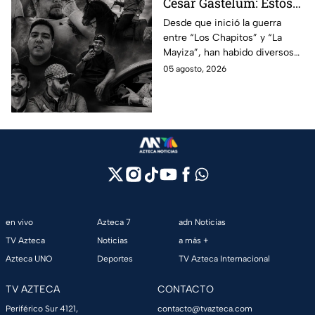
César Gastélum: Estos
son los 10 influencers
Desde que inició la guerra
entre “Los Chapitos” y “La
asesinados por la
Mayiza”, han habido diversos
guerra entre "Los
asesinatos, entre ellos los de
05 agosto, 2026
Chapitos" y "La Mayiza"
10 influencers que incluyen a
César Gastélum.
en vivo
Azteca 7
adn Noticias
TV Azteca
Noticias
a más +
Azteca UNO
Deportes
TV Azteca Internacional
TV AZTECA
CONTACTO
Periférico Sur 4121,
contacto@tvazteca.com