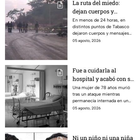
La ruta del miedo:
dejan cuerpos y
mensajes criminales
En menos de 24 horas, en
distintos puntos de Tabasco
en carreteras de
dejaron cuerpos y mensajes
Tabasco en un solo día
criminales en varias carreteras
05 agosto, 2026
del estado aterrorizando a los
habitantes. El gobierno no
puede controlar la crisis de
violencia.
Fue a cuidarla al
hospital y acabó con su
vida: Hombre habría
Una mujer de 78 años murió
tras un ataque mientras
asfixiado a su suegra
permanecía internada en un
mientras estaba
hospital de Veracruz;
05 agosto, 2026
internada en Veracruz
investigan a su yerno por
presuntamente haberla
asfixiado.
Ni un niño ni una niña