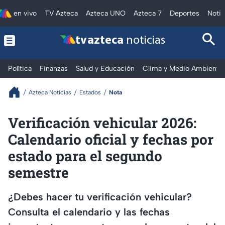
en vivo
TV Azteca
Azteca UNO
Azteca 7
Deportes
Notic
tv azteca
noticias
Política
Finanzas
Salud y Educación
Clima y Medio Ambiente
Azteca Noticias
Estados
Nota
Verificación vehicular 2026:
Calendario oficial y fechas por
estado para el segundo
semestre
¿Debes hacer tu verificación vehicular?
Consulta el calendario y las fechas