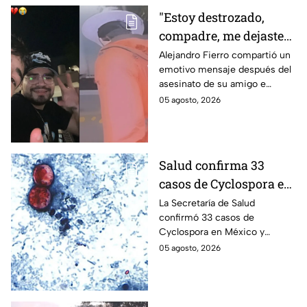
"Estoy destrozado,
compadre, me dejaste":
Así reaccionó
Alejandro Fierro compartió un
emotivo mensaje después del
Alejandro Fierro al
asesinato de su amigo e
asesinato del
influencer César Gastélum;
05 agosto, 2026
influencer César
mientras “La Beba” también se
Gastélum
enteró del fallecimiento en un
live de TikTok.
Salud confirma 33
casos de Cyclospora en
México: ¿en qué estado
La Secretaría de Salud
confirmó 33 casos de
se reportan los brotes
Cyclospora en México y
de diarrea explosiva?
mantiene investigaciones en
05 agosto, 2026
Guanajuato y Quintana Roo
para determinar el origen de
los contagios.