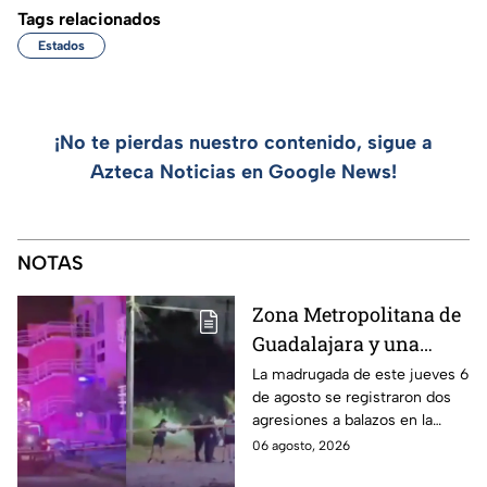
Tags relacionados
Estados
¡No te pierdas nuestro contenido, sigue a
Azteca Noticias en Google News!
NOTAS
Zona Metropolitana de
Guadalajara y una
jornada de violencia:
La madrugada de este jueves 6
de agosto se registraron dos
Asesinan a balazos a
agresiones a balazos en la
dos hombres en
Zona Metropolitana de
06 agosto, 2026
Tlajomulco y El Salto
Guadalajara, uno en