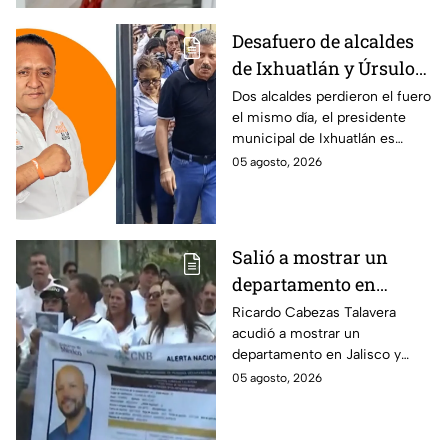
Desafuero de alcaldes
de Ixhuatlán y Úrsulo
Galván: uno de ellos
Dos alcaldes perdieron el fuero
el mismo día, el presidente
está implicado en el
municipal de Ixhuatlán es
asesinato de la
investigado por el secuestro y
05 agosto, 2026
periodista Roxana
asesinato de la periodista
Guzmán
Roxana Guzmán en Veracruz.
Salió a mostrar un
departamento en
Zapopan y no volvió a
Ricardo Cabezas Talavera
acudió a mostrar un
casa: Buscan a Ricardo
departamento en Jalisco y
Cabezas Talavera en
después desapareció;
05 agosto, 2026
Jalisco
autoridades mantienen su
búsqueda mientras colegas
refuerzan su seguridad.