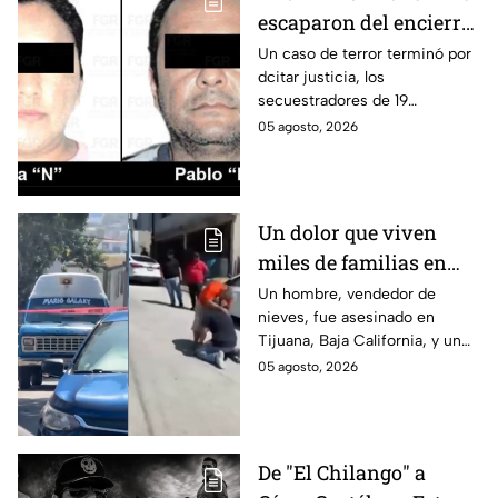
escaparon del encierro:
así cayó la pareja que
Un caso de terror terminó por
dcitar justicia, los
retenía a 19 migrantes
secuestradores de 19
en Puebla
migrantes recibieron una
05 agosto, 2026
sentencia en Puebla; esto es lo
que se sabe.
Un dolor que viven
miles de familias en
México: Así se
Un hombre, vendedor de
nieves, fue asesinado en
enteraron los
Tijuana, Baja California, y un
familiares de un
reportero captó el momento
05 agosto, 2026
vendedor de nieves de
en que su familia se enteró de
su asesinato en
la terrible noticia.
Tijuana, Baja California
De "El Chilango" a