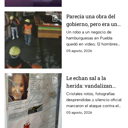
Tlajomulco y otro en El Salto.
Parecía una obra del
gobierno, pero era un
robo planeado: Así
Un robo a un negocio de
hamburguesas en Puebla
saquearon negocio de
quedó en video; 12 hombres
hamburguesas en
habrían fingido ser
05 agosto, 2026
Puebla
trabajadores del gobierno
antes de entrar, golpear al
dueño y saquearlo.
Le echan sal a la
herida: vandalizan
memorial de
Cristales rotos, fotografías
desprendidas y silencio oficial
desaparecidos en
marcaron el ataque contra el
Veracruz en medio de
memorial de desaparecidos,
05 agosto, 2026
crisis
un espacio dedicado a quienes
siguen sin ser localizados.