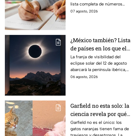
lista completa de números
telefónicos y correos de
07 agosto, 2026
atención directa por nivel
escolar para solucionarlo.
¿México también? Lista
de países en los que el
12 de agosto se verá el
La franja de visibilidad del
eclipse solar del 12 de agosto
eclipse solar total y en
abarcará la península ibérica,
los que será parcial
por lo que solo podrá
06 agosto, 2026
observarse de manera total en
algunas ciudades.
Garfield no esta solo: la
ciencia revela por qué
los gatos naranjas
Garfield no es el único: los
gatos naranjas tienen fama de
tienen tanta fama de
traviesos y desastrosos. La