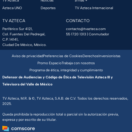
TV Azteca
Noticias
a más +
Azteca UNO
Deportes
TV Azteca Internacional
TV AZTECA
CONTACTO
Periférico Sur 4121,
contacto@tvazteca.com
Col. Fuentes Del Pedregal,
55 1720 1313
| Conmutador
C.P. 14141,
Ciudad De México, México.
Aviso de privacidad
Preferencias de Cookies
Derechos
Inversionistas
Promo Espacio
Trabaja con nosotros
Programa de ética, integridad y cumplimiento
Defensor de Audiencias y Código de Ética de Televisión Azteca III y
Televisora del Valle de México
TV Azteca, M.R. & ©, TV Azteca, S.A.B. de C.V. Todos los derechos reservados,
2025.
Queda prohibida la reproducción total o parcial sin la autorización previa,
expresa y por escrito de su titular.