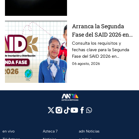
12 de agosto?
solar 2026 este próximo 12 de
agosto.
Arranca la Segunda
Fase del SAID 2026 en
Edomex para grados
Consulta los requisitos y
fechas clave para la Segunda
intermedios: Fechas
Fase del SAID 2026 en
clave y requisitos para
Edomex y asegura el traslado
06 agosto, 2026
cambios de escuela
escolar de tus hijos para el
próximo ciclo escolar.
en vivo
Azteca 7
adn Noticias