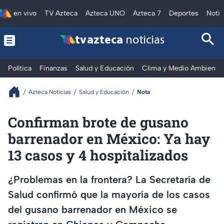
en vivo
TV Azteca
Azteca UNO
Azteca 7
Deportes
Notic
tv azteca
noticias
Política
Finanzas
Salud y Educación
Clima y Medio Ambiente
Azteca Noticias
Salud y Educación
Nota
Confirman brote de gusano
barrenador en México: Ya hay
13 casos y 4 hospitalizados
¿Problemas en la frontera? La Secretaría de
Salud confirmó que la mayoría de los casos
del gusano barrenador en México se