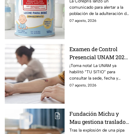
adulterada: ¿Qué marca
La Cofepris lanzó un
comunicado para alertar a la
es y cómo identificarla?
población de la adulteración de
una leche para bebé.
07 agosto, 2026
Examen de Control
Presencial UNAM 2026:
consulta aquí tu sede,
¡Toma nota! La UNAM ya
habilitó “TU SITIO” para
fecha y horario
consultar la sede, fecha y
horario del Examen Control
07 agosto, 2026
Presencial 2026. Revisa aquí
cómo conocer tu cita.
Fundación Michu y
Mau gestiona traslado
a Texas de adolescente
Tras la explosión de una pipa