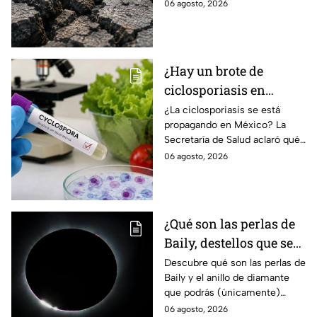
réplicas. Científicos explican
06 agosto, 2026
qué es un enjambre sísmico y
qué significa.
¿Hay un brote de
ciclosporiasis en
México? Salud rompe
¿La ciclosporiasis se está
propagando en México? La
el silencio tras 33 casos
Secretaría de Salud aclaró qué
detectados
ocurre tras la detección de 33
06 agosto, 2026
casos y explicó por qué
descarta un brote.
¿Qué son las perlas de
Baily, destellos que se
podrán ver
Descubre qué son las perlas de
Baily y el anillo de diamante
ÚNICAMENTE durante
que podrás (únicamente)
el eclipse solar 2026 del
observar durante el eclipse
06 agosto, 2026