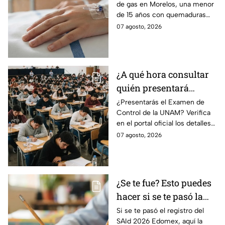
de gas en Morelos, una menor
herida en explosión de
de 15 años con quemaduras
una pipa de gas en
graves será trasladada a
07 agosto, 2026
Morelos
Galveston, Texas, para recibir
atención urgente.
¿A qué hora consultar
quién presentará
examen de control?
¿Presentarás el Examen de
Control de la UNAM? Verifica
en el portal oficial los detalles
de tu cita y los puntajes
07 agosto, 2026
mínimos requeridos para esta
prueba.
¿Se te fue? Esto puedes
hacer si se te pasó la
fecha de preinscripción
Si se te pasó el registro del
SAId 2026 Edomex, aquí la
SAID Edomex 2026