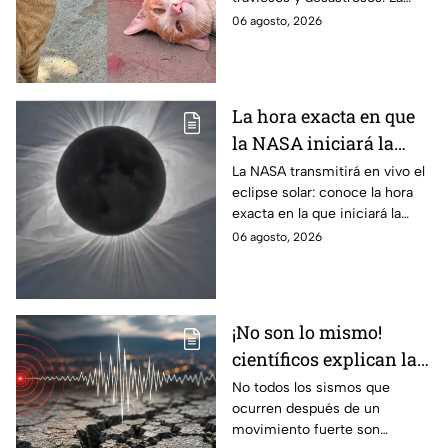
hacer "desastres"
ciencia explica qué hay detrás
06 agosto, 2026
de su color y peculiar
reputación.
La hora exacta en que
la NASA iniciará la
transmisión en vivo
La NASA transmitirá en vivo el
eclipse solar: conoce la hora
del eclipse solar
exacta en la que iniciará la
cobertura para no perderte de
06 agosto, 2026
este fenómeno astronómico
único.
¡No son lo mismo!
científicos explican las
diferencias entre
No todos los sismos que
ocurren después de un
enjambre sísmico y
movimiento fuerte son
réplicas