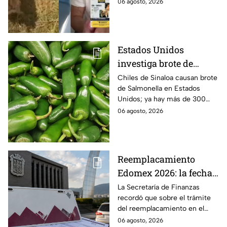
Puebla, Además de quitarle
06 agosto, 2026
mascotas en
sus pertenencias, los
Huauchinango, Puebla
criminales se llevaron a sus
perritas.
Estados Unidos
investiga brote de
Salmonella por chiles
Chiles de Sinaloa causan brote
de Salmonella en Estados
jalapeños de Sinaloa
Unidos; ya hay más de 300
enfermos en 27 estados.
06 agosto, 2026
Reemplacamiento
Edomex 2026: la fecha
límite para obtener el
La Secretaría de Finanzas
recordó que sobre el trámite
100% de descuento
del reemplacamiento en el
Edomex, ¿hasta cuándo se
06 agosto, 2026