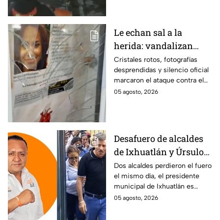
antes de entrar, golpear al
dueño y saquearlo.
Le echan sal a la
herida: vandalizan
memorial de
Cristales rotos, fotografías
desprendidas y silencio oficial
desaparecidos en
marcaron el ataque contra el
Veracruz en medio de
memorial de desaparecidos,
05 agosto, 2026
crisis
un espacio dedicado a quienes
siguen sin ser localizados.
Desafuero de alcaldes
de Ixhuatlán y Úrsulo
Galván: uno de ellos
Dos alcaldes perdieron el fuero
el mismo día, el presidente
está implicado en el
municipal de Ixhuatlán es
asesinato de la
investigado por el secuestro y
05 agosto, 2026
periodista Roxana
asesinato de la periodista
Guzmán
Roxana Guzmán en Veracruz.