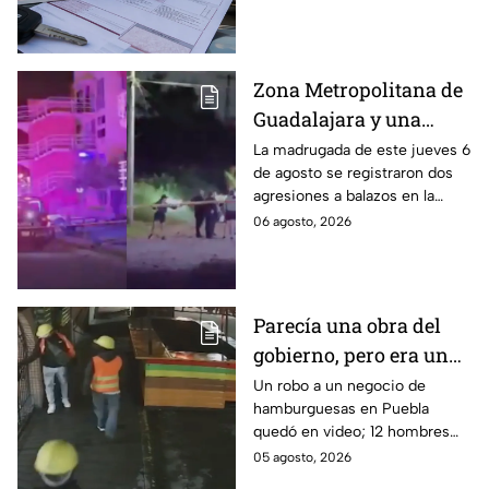
puede realizar y qué coches
tienen el 100% de descuento?
Zona Metropolitana de
Guadalajara y una
jornada de violencia:
La madrugada de este jueves 6
de agosto se registraron dos
Asesinan a balazos a
agresiones a balazos en la
dos hombres en
Zona Metropolitana de
06 agosto, 2026
Tlajomulco y El Salto
Guadalajara, uno en
Tlajomulco y otro en El Salto.
Parecía una obra del
gobierno, pero era un
robo planeado: Así
Un robo a un negocio de
hamburguesas en Puebla
saquearon negocio de
quedó en video; 12 hombres
hamburguesas en
habrían fingido ser
05 agosto, 2026
Puebla
trabajadores del gobierno