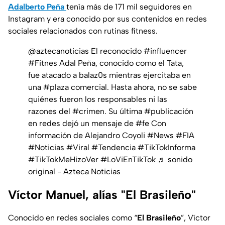
Adalberto Peña
tenía más de 171 mil seguidores en
Instagram y era conocido por sus contenidos en redes
sociales relacionados con rutinas fitness.
@aztecanoticias
El reconocido
#influencer
#Fitnes
Adal Peña, conocido como el Tata,
fue atacado a balaz0s mientras ejercitaba en
una
#plaza
comercial. Hasta ahora, no se sabe
quiénes fueron los responsables ni las
razones del
#crimen
. Su última
#publicación
en redes dejó un mensaje de
#fe
Con
información de Alejandro Coyoli
#News
#FIA
#Noticias
#Viral
#Tendencia
#TikTokInforma
#TikTokMeHizoVer
#LoViEnTikTok
♬ sonido
original - Azteca Noticias
Víctor Manuel, alías "El Brasileño"
Conocido en redes sociales como “
El Brasileño
”, Víctor