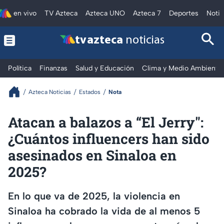
en vivo
TV Azteca
Azteca UNO
Azteca 7
Deportes
Notic
tv azteca
noticias
Política
Finanzas
Salud y Educación
Clima y Medio Ambiente
Azteca Noticias
Estados
Nota
Atacan a balazos a “El Jerry":
¿Cuántos influencers han sido
asesinados en Sinaloa en
2025?
En lo que va de 2025, la violencia en
Sinaloa ha cobrado la vida de al menos 5