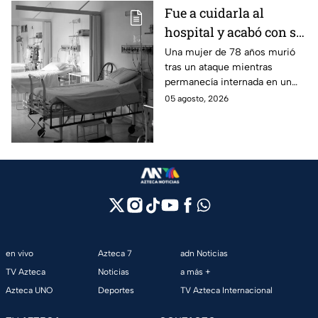
violencia.
Fue a cuidarla al
hospital y acabó con su
vida: Hombre habría
Una mujer de 78 años murió
tras un ataque mientras
asfixiado a su suegra
permanecía internada en un
mientras estaba
hospital de Veracruz;
05 agosto, 2026
internada en Veracruz
investigan a su yerno por
presuntamente haberla
asfixiado.
en vivo
Azteca 7
adn Noticias
TV Azteca
Noticias
a más +
Azteca UNO
Deportes
TV Azteca Internacional