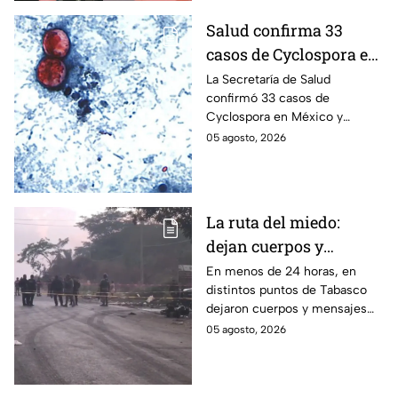
Salud confirma 33
casos de Cyclospora en
México: ¿en qué estado
La Secretaría de Salud
confirmó 33 casos de
se reportan los brotes
Cyclospora en México y
de diarrea explosiva?
mantiene investigaciones en
05 agosto, 2026
Guanajuato y Quintana Roo
para determinar el origen de
los contagios.
La ruta del miedo:
dejan cuerpos y
mensajes criminales
En menos de 24 horas, en
distintos puntos de Tabasco
en carreteras de
dejaron cuerpos y mensajes
Tabasco en un solo día
criminales en varias carreteras
05 agosto, 2026
del estado aterrorizando a los
habitantes. El gobierno no
puede controlar la crisis de