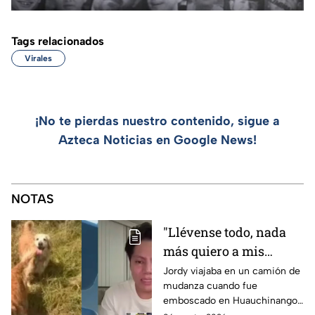
Tags relacionados
Virales
¡No te pierdas nuestro contenido, sigue a
Azteca Noticias en Google News!
NOTAS
"Llévense todo, nada
más quiero a mis
perritas": Asaltan a un
Jordy viajaba en un camión de
mudanza cuando fue
joven, vacían sus
emboscado en Huauchinango,
cuentas y le roban a sus