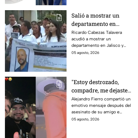
Salió a mostrar un
departamento en
Zapopan y no volvió a
Ricardo Cabezas Talavera
acudió a mostrar un
casa: Buscan a Ricardo
departamento en Jalisco y
Cabezas Talavera en
después desapareció;
05 agosto, 2026
Jalisco
autoridades mantienen su
búsqueda mientras colegas
refuerzan su seguridad.
"Estoy destrozado,
compadre, me dejaste":
Así reaccionó
Alejandro Fierro compartió un
emotivo mensaje después del
Alejandro Fierro al
asesinato de su amigo e
asesinato del
influencer César Gastélum;
05 agosto, 2026
influencer César
mientras “La Beba” también se
Gastélum
enteró del fallecimiento en un
live de TikTok.