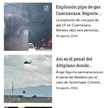
Explosión pipa de gas
Cuernavaca: Reporte de
víctimas tras estallido
La explosión de una pipa de
gas LP en Cuernavaca,
en Morelos
Morelos dejó seis personas
hospitalizadas. IMSS informó
06 agosto, 2026
que las pacientes siguen
internadas y aún no hay parte
médico.
Así es el penal del
Altiplano donde
permanecerá Ángel
Ángel Aguirre permanecerá en
el penal del Altiplano por el
Aguirre por caso
caso de Ayotzinapa. Conoce
Ayotzinapa
dónde está, cómo es esta
06 agosto, 2026
prisión de máxima seguridad y
su historia.