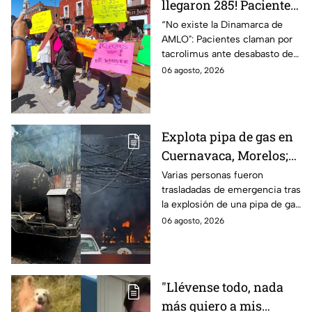
llegaron 285! Pacientes
claman por
“No existe la Dinamarca de
AMLO": Pacientes claman por
medicamentos ante
tacrolimus ante desabasto de
desabasto en IMSS
medicamentos en hospital del
06 agosto, 2026
Puebla
IMSS Puebla; hay 900
personas están afectadas.
Explota pipa de gas en
Cuernavaca, Morelos;
se reportan más de 20
Varias personas fueron
trasladadas de emergencia tras
personas con
la explosión de una pipa de gas
quemaduras
cerca de la colonia Las
06 agosto, 2026
Granjas, en Cuernavaca,
Morelos.
"Llévense todo, nada
más quiero a mis