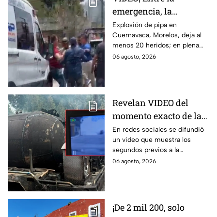
emergencia, la
desesperación y el
Explosión de pipa en
Cuernavaca, Morelos, deja al
llanto de un niño;
menos 20 heridos; en plena
adultos desatan pelea
emergencia, dos hombres
06 agosto, 2026
tras explosión de pipa
comenzaron a pelear mientras
en Cuernavaca
un niño lloraba en el lugar.
Revelan VIDEO del
momento exacto de la
explosión de pipa de
En redes sociales se difundió
un video que muestra los
gas en Cuernavaca,
segundos previos a la
Morelos
explosión de una pipa de gas
06 agosto, 2026
LP en Cuernavaca, Morelos.
¡De 2 mil 200, solo