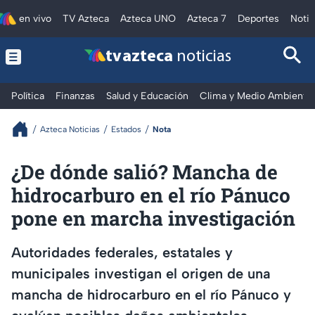
en vivo
TV Azteca
Azteca UNO
Azteca 7
Deportes
Notic
tv azteca
noticias
Política
Finanzas
Salud y Educación
Clima y Medio Ambiente
Azteca Noticias
Estados
Nota
¿De dónde salió? Mancha de
hidrocarburo en el río Pánuco
pone en marcha investigación
Autoridades federales, estatales y
municipales investigan el origen de una
mancha de hidrocarburo en el río Pánuco y