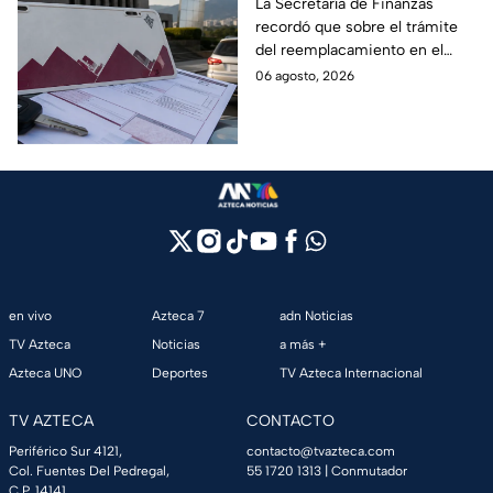
límite para obtener el
La Secretaría de Finanzas
recordó que sobre el trámite
100% de descuento
del reemplacamiento en el
Edomex, ¿hasta cuándo se
06 agosto, 2026
puede realizar y qué coches
tienen el 100% de descuento?
en vivo
Azteca 7
adn Noticias
TV Azteca
Noticias
a más +
Azteca UNO
Deportes
TV Azteca Internacional
TV AZTECA
CONTACTO
Periférico Sur 4121,
contacto@tvazteca.com
Col. Fuentes Del Pedregal,
55 1720 1313
| Conmutador
C.P. 14141,