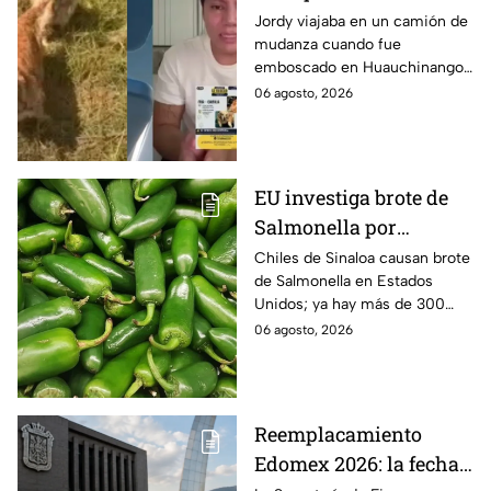
perritas": Asaltan a un
Jordy viajaba en un camión de
mudanza cuando fue
joven, vacían sus
emboscado en Huauchinango,
cuentas y le roban a sus
Puebla, Además de quitarle
06 agosto, 2026
mascotas en
sus pertenencias, los
Huauchinango, Puebla
criminales se llevaron a sus
perritas.
EU investiga brote de
Salmonella por
jalapeños de Sinaloa
Chiles de Sinaloa causan brote
de Salmonella en Estados
Unidos; ya hay más de 300
enfermos en 27 estados.
06 agosto, 2026
Reemplacamiento
Edomex 2026: la fecha