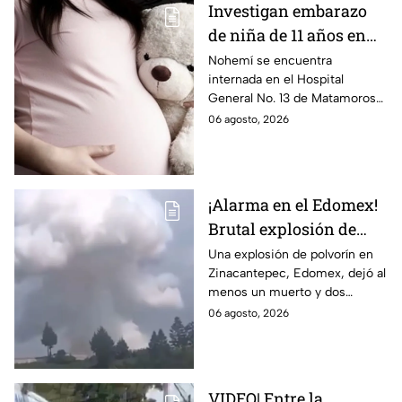
Investigan embarazo
de niña de 11 años en
Matamoros,
Nohemí se encuentra
internada en el Hospital
Tamaulipas; ¿qué pasó
General No. 13 de Matamoros
con Nohemí?
tras complicaciones por un
06 agosto, 2026
embarazo infantil; la Fiscalía de
Tamaulipas ya investiga.
¡Alarma en el Edomex!
Brutal explosión de
polvorín en Santa
Una explosión de polvorín en
Zinacantepec, Edomex, dejó al
María del Monte,
menos un muerto y dos
Zinacantepec; reportan
heridos; autoridades atiende la
06 agosto, 2026
al menos un muerto y
emergencia tras el estallido de
heridos
un taller clandestino.
VIDEO| Entre la