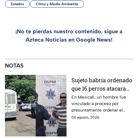
Estados
Clima y Medio Ambiente
¡No te pierdas nuestro contenido, sigue a
Azteca Noticias en Google News!
NOTAS
Sujeto habría ordenado
que 16 perros atacaran
a su hermana con
En Mexicali, un hombre fue
vinculado a proceso por
discapacidad en
presuntamente ordenar el
Mexicali, BC
ataque de 16 perros contra su
06 agosto, 2026
hermana, quien tenía
discapacidad auditiva.