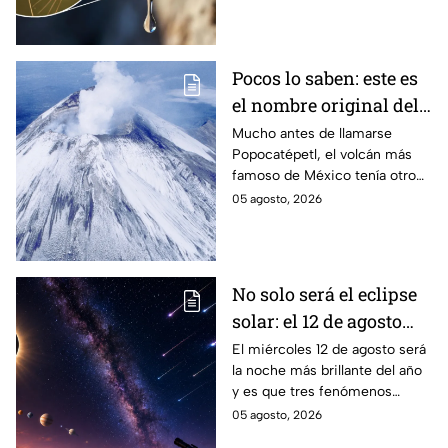
precauciones; pero ¿cómo se
contagia?
Pocos lo saben: este es
el nombre original del
volcán Popocatépetl
Mucho antes de llamarse
Popocatépetl, el volcán más
famoso de México tenía otro
nombre que pocos conocen y
05 agosto, 2026
que revela parte de la
cosmovisión de los pueblos
originarios.
No solo será el eclipse
solar: el 12 de agosto
ocurrirán tres
El miércoles 12 de agosto será
la noche más brillante del año
fenómenos
y es que tres fenómenos
astronómicos que
astronómicos ocurrirán el
05 agosto, 2026
México sí podrá ver
mismo día, además del eclipse