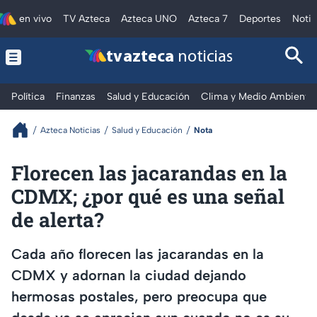
en vivo
TV Azteca
Azteca UNO
Azteca 7
Deportes
Notic
tv azteca
noticias
Política
Finanzas
Salud y Educación
Clima y Medio Ambiente
Azteca Noticias
Salud y Educación
Nota
Florecen las jacarandas en la
CDMX; ¿por qué es una señal
de alerta?
Cada año florecen las jacarandas en la
CDMX y adornan la ciudad dejando
hermosas postales, pero preocupa que