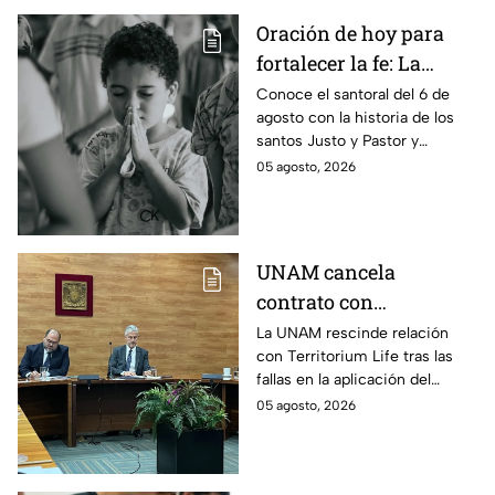
Oración de hoy para
fortalecer la fe: La
plegaria para pedirle a
Conoce el santoral del 6 de
agosto con la historia de los
los Santos Justo y
santos Justo y Pastor y
Pastor por la
descubre la oración devocional
05 agosto, 2026
protección de la
de hoy para los niños.
infancia este 6 de
agosto
UNAM cancela
contrato con
Territorium Life, alista
La UNAM rescinde relación
con Territorium Life tras las
auditoría externa y
fallas en la aplicación del
recurrirá a la ASF tras
examen de licenciatura y
05 agosto, 2026
exámenes de
recurrirá a la ASF.
licenciatura