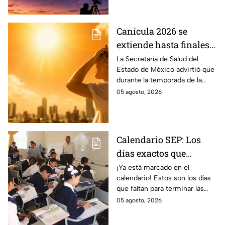
solar.
Canícula 2026 se
extiende hasta finales
de agosto: estas son las
La Secretaría de Salud del
Estado de México advirtió que
enfermedades más
durante la temporada de la
comunes de la
canícula 2026 suelen aumentar
05 agosto, 2026
temporada
ciertos tipos de
enfermedades.
Calendario SEP: Los
días exactos que
quedan de las
¡Ya está marcado en el
calendario! Estos son los días
vacaciones de verano
que faltan para terminar las
antes del regreso a
vacaciones de verano y que dé
05 agosto, 2026
clases
comienzo el ciclo escolar SEP
2026-2027.