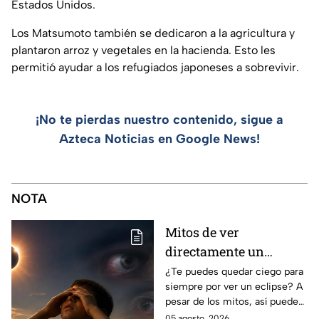
Estados Unidos.
Los Matsumoto también se dedicaron a la agricultura y
plantaron arroz y vegetales en la hacienda. Esto les
permitió ayudar a los refugiados japoneses a sobrevivir.
¡No te pierdas nuestro contenido, sigue a
Azteca Noticias en Google News!
NOTA
Mitos de ver
directamente un
eclipse parcial: así
¿Te puedes quedar ciego para
siempre por ver un eclipse? A
puedes observarlo de
pesar de los mitos, así puedes
forma segura
observar un eclipse parcial y
05 agosto, 2026