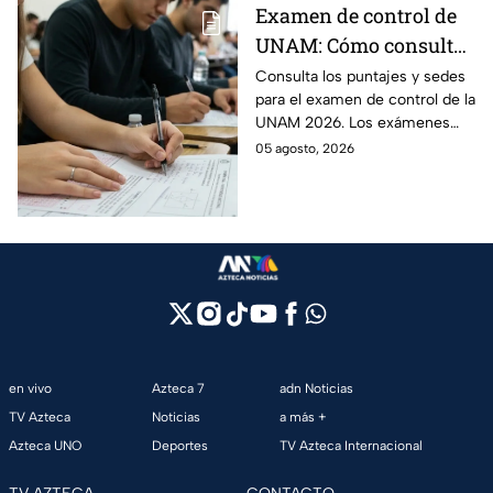
Examen de control de
UNAM: Cómo consultar
si eres candidato
Consulta los puntajes y sedes
para el examen de control de la
UNAM 2026. Los exámenes
serán del 12 al 19 de agosto y el
05 agosto, 2026
ciclo escolar inicia el 31 de
agosto.
en vivo
Azteca 7
adn Noticias
TV Azteca
Noticias
a más +
Azteca UNO
Deportes
TV Azteca Internacional