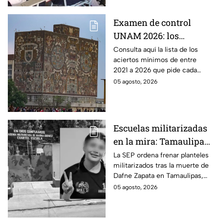
Examen de control
UNAM 2026: los
aciertos mínimos que
Consulta aquí la lista de los
aciertos mínimos de entre
pide cada carrera y
2021 a 2026 que pide cada
sede para ser
carrera para ser convocado al
05 agosto, 2026
convocado
examen de control de la UNAM
2026.
Escuelas militarizadas
en la mira: Tamaulipas
acata cierre de
La SEP ordena frenar planteles
militarizados tras la muerte de
planteles tras el caso
Dafne Zapata en Tamaulipas,
Dafne Zapata; otros
generando el cierre de cinco
05 agosto, 2026
estados defienden su
escuelas y resistencia estatal.
modelo