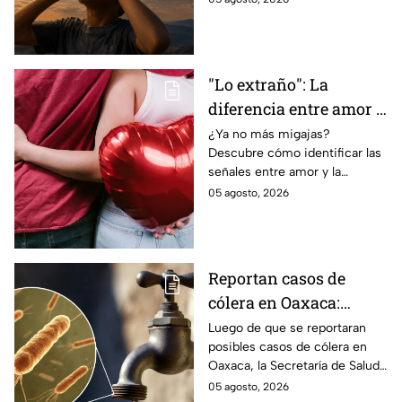
total de forma segura.
"Lo extraño": La
diferencia entre amor y
dependencia
¿Ya no más migajas?
Descubre cómo identificar las
emocional
señales entre amor y la
dependencia emocional. Estos
05 agosto, 2026
son los puntos clave para salir
de una relación inestable.
Reportan casos de
cólera en Oaxaca:
síntomas y las
Luego de que se reportaran
posibles casos de cólera en
principales formas de
Oaxaca, la Secretaría de Salud
contagio
del Estado pide tomar
05 agosto, 2026