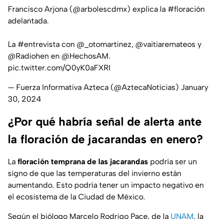
Francisco Arjona (
@arbolescdmx
) explica la
#floración
adelantada.
La
#entrevista
con
@_otomartinez
,
@vaitiaremateos
y
@Radiohen
en
@HechosAM
.
pic.twitter.com/Q0yK0aFXRI
— Fuerza Informativa Azteca (@AztecaNoticias)
January
30, 2024
¿Por qué habría señal de alerta ante
la floración de jacarandas en enero?
La
floración temprana de las jacarandas
podría ser un
signo de que las temperaturas del invierno están
aumentando. Esto podría tener un impacto negativo en
el ecosistema de la Ciudad de México.
Según el biólogo Marcelo Rodrigo Pace, de la
UNAM
, la