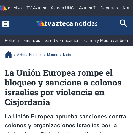
en vivo
TV Azteca
Azteca UNO
Azteca 7
Deportes
Notic
tv azteca
noticias
Política
Finanzas
Salud y Educación
Clima y Medio Ambiente
Azteca Noticias
Mundo
Nota
La Unión Europea rompe el
bloqueo y sanciona a colonos
israelíes por violencia en
Cisjordania
La Unión Europea aprueba sanciones contra
colonos y organizaciones israelíes por la