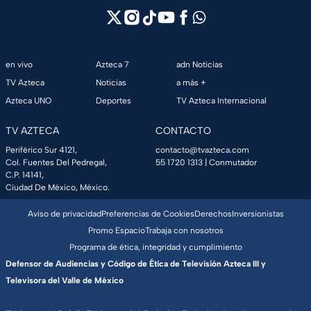
en vivo
Azteca 7
adn Noticias
TV Azteca
Noticias
a más +
Azteca UNO
Deportes
TV Azteca Internacional
TV AZTECA
CONTACTO
Periférico Sur 4121,
contacto@tvazteca.com
Col. Fuentes Del Pedregal,
55 1720 1313
| Conmutador
C.P. 14141,
Ciudad De México, México.
Aviso de privacidad
Preferencias de Cookies
Derechos
Inversionistas
Promo Espacio
Trabaja con nosotros
Programa de ética, integridad y cumplimiento
Defensor de Audiencias y Código de Ética de Televisión Azteca III y
Televisora del Valle de México