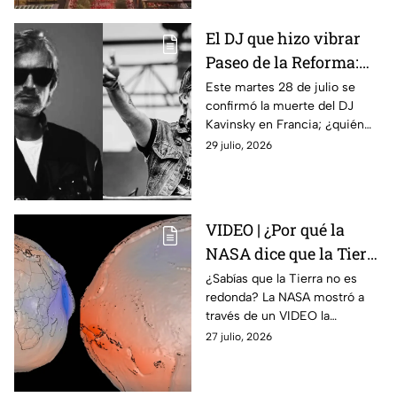
carpa de circo.
El DJ que hizo vibrar
Paseo de la Reforma:
¿Quién era Kavinsky y
Este martes 28 de julio se
confirmó la muerte del DJ
cuáles fueron sus
Kavinsky en Francia; ¿quién
canciones más
era, cuáles son sus canciones
29 julio, 2026
famosas?
más famosas y cuándo estuvo
en México?
VIDEO | ¿Por qué la
NASA dice que la Tierra
no es una esfera
¿Sabías que la Tierra no es
redonda? La NASA mostró a
perfecta? Esta es su
través de un VIDEO la
verdadera forma
verdadera forma del planeta
27 julio, 2026
mediante su modelo geoide.