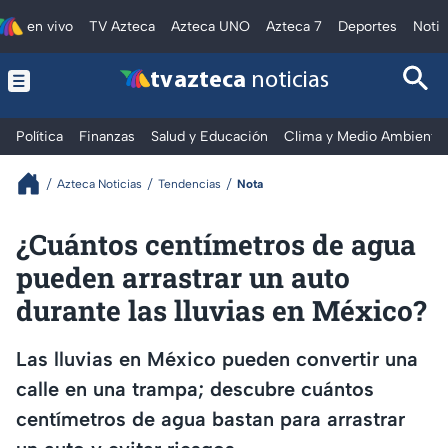
en vivo
TV Azteca
Azteca UNO
Azteca 7
Deportes
Notic
tv azteca
noticias
Política
Finanzas
Salud y Educación
Clima y Medio Ambiente
Azteca Noticias
Tendencias
Nota
¿Cuántos centímetros de agua
pueden arrastrar un auto
durante las lluvias en México?
Las lluvias en México pueden convertir una
calle en una trampa; descubre cuántos
centímetros de agua bastan para arrastrar