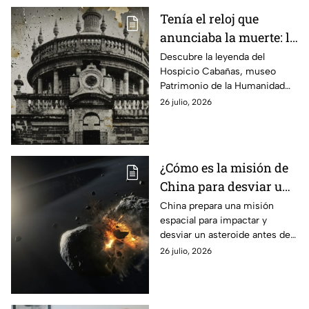
Tenía el reloj que
anunciaba la muerte: la
leyenda que esconde el
Descubre la leyenda del
Hospicio Cabañas, museo
museo patrimonio de la
Patrimonio de la Humanidad
humanidad en México
en Jalisco, donde un antiguo
26 julio, 2026
reloj ‘anunciaba’ la muerte de
los niños que vivían ahí.
¿Cómo es la misión de
China para desviar un
asteroide antes de
China prepara una misión
espacial para impactar y
2030?
desviar un asteroide antes de
2030. Conoce los detalles de
26 julio, 2026
este proyecto de defensa
planetaria.