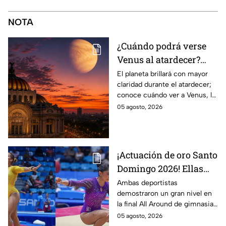
NOTA
¿Cuándo podrá verse
Venus al atardecer?
Esta es la fecha y la
El planeta brillará con mayor
claridad durante el atardecer;
mejor hora para
conoce cuándo ver a Venus, la
observarlo
mejor hora y hacia dónde
05 agosto, 2026
mirar para encontrarlo en el
cielo.
¡Actuación de oro Santo
Domingo 2026! Ellas
son las gimnastas
Ambas deportistas
demostraron un gran nivel en
mexicanas que
la final All Around de gimnasia
dominaron el podio en
artística, poniendo en alto el
05 agosto, 2026
gimnasia artística
nombre de México en los