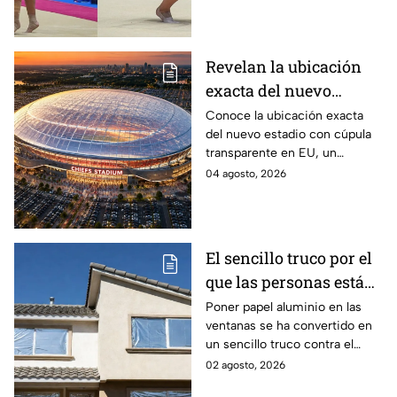
Juegos de Santo Domingo
2026.
Revelan la ubicación
exacta del nuevo
estadio de cúpula
Conoce la ubicación exacta
del nuevo estadio con cúpula
transparente que
transparente en EU, un
generó polémica por
proyecto que generó polémica
04 agosto, 2026
tener demasiados
por contemplar un exceso de
lugares de
lugares de estacionamiento.
estacionamiento
El sencillo truco por el
que las personas están
tapando sus ventanas
Poner papel aluminio en las
ventanas se ha convertido en
con papel aluminio y lo
un sencillo truco contra el
que dicen los
calor, pero ¿realmente
02 agosto, 2026
científicos sobre su
funciona? Esto explica la