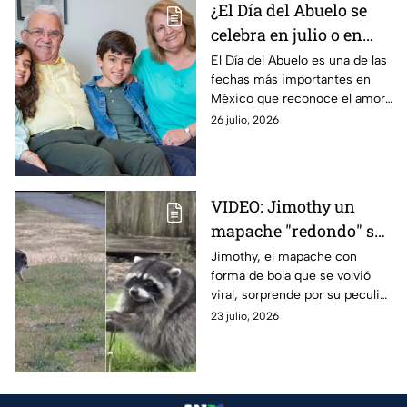
¿El Día del Abuelo se
celebra en julio o en
agosto? La fecha en la
El Día del Abuelo es una de las
fechas más importantes en
que se celebra en
México que reconoce el amor,
México y por qué hay
respeto y el valor de los
26 julio, 2026
dos fechas
adultos mayores, pero ¿en qué
mes se celebra?
VIDEO: Jimothy un
mapache "redondo" se
vuelve viral: La
Jimothy, el mapache con
forma de bola que se volvió
explicación detrás de
viral, sorprende por su peculiar
su peculiar aspecto
apariencia. Su singular aspecto
23 julio, 2026
tiene una explicación; esto es
lo que le pasó.