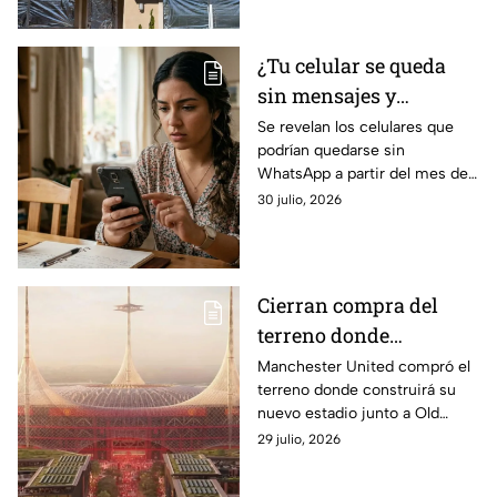
efectividad
ciencia sobre su efectividad.
¿Tu celular se queda
sin mensajes y
llamadas? Por esta
Se revelan los celulares que
podrían quedarse sin
razón podrías perder
WhatsApp a partir del mes de
WhatsApp en agosto;
agosto 2026 debido a ciertos
30 julio, 2026
lista de dispositivos
cambios en la plataforma de
afectados
mensajería de Meta.
Cierran compra del
terreno donde
construirán nuevo
Manchester United compró el
terreno donde construirá su
estadio de equipo de
nuevo estadio junto a Old
Primera División con
Trafford; el recinto tendrá
29 julio, 2026
techo estilo carpa de
capacidad para 100 mil
circo
personas y un techo estilo