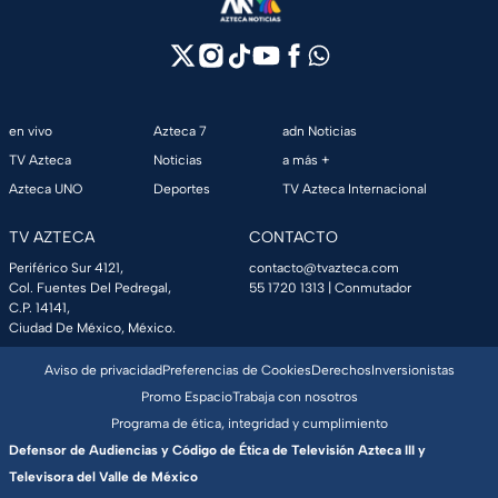
en vivo
Azteca 7
adn Noticias
TV Azteca
Noticias
a más +
Azteca UNO
Deportes
TV Azteca Internacional
TV AZTECA
CONTACTO
Periférico Sur 4121,
contacto@tvazteca.com
Col. Fuentes Del Pedregal,
55 1720 1313
| Conmutador
C.P. 14141,
Ciudad De México, México.
Aviso de privacidad
Preferencias de Cookies
Derechos
Inversionistas
Promo Espacio
Trabaja con nosotros
Programa de ética, integridad y cumplimiento
Defensor de Audiencias y Código de Ética de Televisión Azteca III y
Televisora del Valle de México