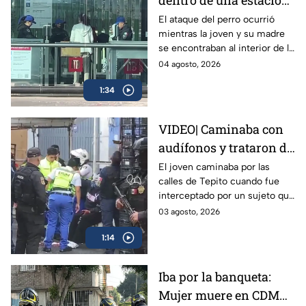
dentro de una estación
del Metrobús CDMX
El ataque del perro ocurrió
mientras la joven y su madre
se encontraban al interior de la
estación Volcán de Fuego en el
04 agosto, 2026
Metrobús; tuvo heridas en
1:34
manos y piernas.
VIDEO| Caminaba con
audífonos y trataron de
robarle: Joven recibe 8
El joven caminaba por las
calles de Tepito cuando fue
puñaladas en Tepito
interceptado por un sujeto que
tras resistirse a un
le exigió sus pertenencias y al
03 agosto, 2026
asalto
negarse, comenzó el ataque
1:14
contra la víctima.
Iba por la banqueta:
Mujer muere en CDMX