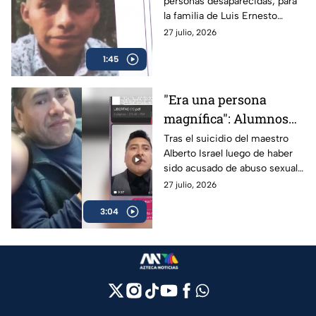
personas desaparecidas; para
colonia Obrera de
la familia de Luis Ernesto
CDMX: salió de casa sin
Contreras es una dolorosa
27 julio, 2026
celular
realidad desde que no lo
1:45
volvieron a ver en CDMX.
"Era una persona
magnífica": Alumnos
del maestro Alberto
Tras el suicidio del maestro
Alberto Israel luego de haber
Israel, quien se suicidó
sido acusado de abuso sexual,
tras ser señalado por
sus alumnos lo defendieron y
27 julio, 2026
abuso sexual, lo
exigieron a las autoridades
defienden y exigen
3:04
respuestas.
respuestas