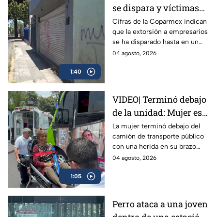
se dispara y víctimas
reportan que
Cifras de la Coparmex indican
que la extorsión a empresarios
delincuentes ya se
se ha disparado hasta en un
meten a los locales
70% en los últimos 10 años. La
04 agosto, 2026
policía en el Edomex asegura
1:40
un avance contra grupos
dedicados a este delito.
VIDEO| Terminó debajo
de la unidad: Mujer es
atropellada por camión
La mujer terminó debajo del
camión de transporte público
de transporte público
con una herida en su brazo
en la México-Tacuba;
izquierdo, por lo que fue
04 agosto, 2026
logra sobrevivir
llevada a un hospital para
1:05
recibir atención.
Perro ataca a una joven