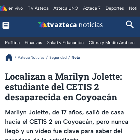
en vivo
TV Azteca
Azteca UNO
Azteca 7
Deportes
Notic
tv azteca
noticias
Política
Finanzas
Salud y Educación
Clima y Medio Ambiente
Azteca Noticias
Seguridad
Nota
Localizan a Marilyn Jolette:
estudiante del CETIS 2
desaparecida en Coyoacán
Marilyn Jolette, de 17 años, salió de casa
hacia el CETIS 2 en Coyoacán, pero nunca
llegó y un video fue clave para saber del