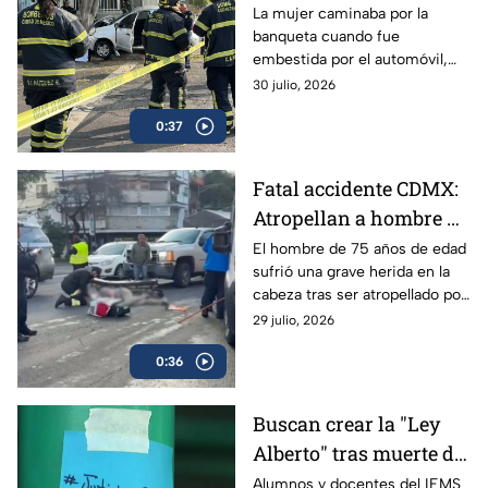
y detienen a conductor
La mujer caminaba por la
banqueta cuando fue
embestida por el automóvil,
proyectándola contra un árbol
30 julio, 2026
en la Venustiano Carranza; el
0:37
conductor fue detenido en el
lugar.
Fatal accidente CDMX:
Atropellan a hombre de
la tercera edad al
El hombre de 75 años de edad
sufrió una grave herida en la
intentar cruzar la calle
cabeza tras ser atropellado por
en Benito Juárez; el
una camioneta; fue trasladado
29 julio, 2026
conductor fue detenido
de emergencia.
0:36
Buscan crear la "Ley
Alberto" tras muerte de
profesor del IEMS
Alumnos y docentes del IEMS