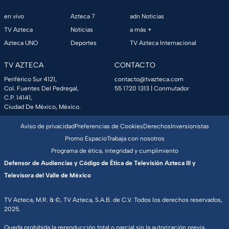
en vivo
Azteca 7
adn Noticias
TV Azteca
Noticias
a más +
Azteca UNO
Deportes
TV Azteca Internacional
TV AZTECA
CONTACTO
Periférico Sur 4121,
contacto@tvazteca.com
Col. Fuentes Del Pedregal,
55 1720 1313
| Conmutador
C.P. 14141,
Ciudad De México, México.
Aviso de privacidad
Preferencias de Cookies
Derechos
Inversionistas
Promo Espacio
Trabaja con nosotros
Programa de ética, integridad y cumplimiento
Defensor de Audiencias y Código de Ética de Televisión Azteca III y
Televisora del Valle de México
TV Azteca, M.R. & ©, TV Azteca, S.A.B. de C.V. Todos los derechos reservados,
2025.
Queda prohibida la reproducción total o parcial sin la autorización previa,