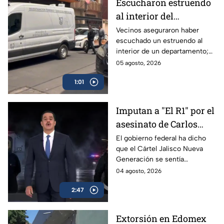
Escucharon estruendo
al interior del
inmueble: Hallan
Vecinos aseguraron haber
escuchado un estruendo al
muerto a un hombre en
interior de un departamento;
departamento de San
así fue el hallazgo del cuerpo
05 agosto, 2026
Simón, Benito Juárez
del hombre en la Benito
1:01
Juárez.
Imputan a "El R1" por el
asesinato de Carlos
Manzo
El gobierno federal ha dicho
que el Cártel Jalisco Nueva
Generación se sentía
provocado por Carlos Manzo,
04 agosto, 2026
alcalde de Uruapan, y por eso
2:47
lo mataron.
Extorsión en Edomex