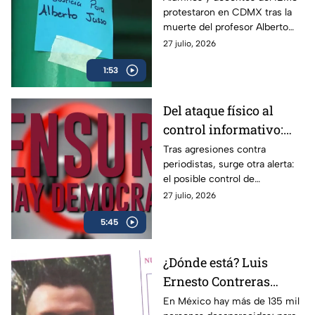
protestaron en CDMX tras la
señalado por acoso
muerte del profesor Alberto
Israel Jasso; exigen cuidar la
27 julio, 2026
presunción de inocencia ante
1:53
este tipo de denuncias.
Del ataque físico al
control informativo:
periodistas enfrentan
Tras agresiones contra
periodistas, surge otra alerta:
una nueva batalla por
el posible control de
la libertad de expresión
contenidos y la disputa por
27 julio, 2026
quién decide qué es verdad en
5:45
México.
¿Dónde está? Luis
Ernesto Contreras
desapareció en la
En México hay más de 135 mil