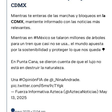
CDMX
Mientras te enteras de las marchas y bloqueos en
la
CDMX
, mantente informado con las noticias más
relevantes.
Mientras en
#México
se talaron millones de árboles
para un tren que casi no se usa… el mundo apuesta
por la sostenibilidad y proteger lo que nos queda 🌳
En Punta Cana, se dieron cuenta de que el lujo no
está en destruir la naturaleza.
Una
#OpiniónFIA
de
@_NinaAndrade
.
pic.twitter.com/i5ms9cTYgk
— Fuerza Informativa Azteca (@AztecaNoticias)
May
13, 2025
13 mayo 2025 • 12:04 pm