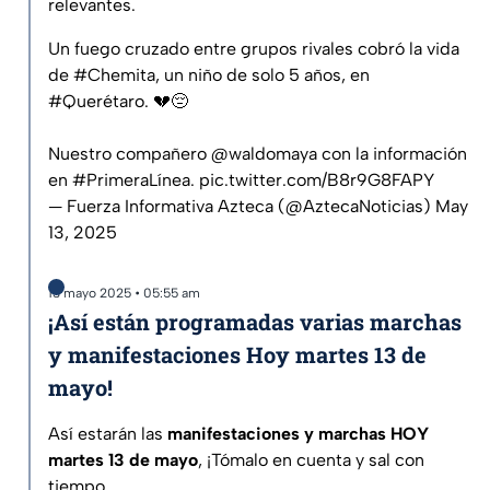
relevantes.
Un fuego cruzado entre grupos rivales cobró la vida
de
#Chemita
, un niño de solo 5 años, en
#Querétaro
. 💔😔
Nuestro compañero
@waldomaya
con la información
en
#PrimeraLínea
.
pic.twitter.com/B8r9G8FAPY
— Fuerza Informativa Azteca (@AztecaNoticias)
May
13, 2025
13 mayo 2025 • 05:55 am
¡Así están programadas varias marchas
y manifestaciones Hoy martes 13 de
mayo!
Así estarán las
manifestaciones y marchas HOY
martes 13 de mayo
, ¡Tómalo en cuenta y sal con
tiempo