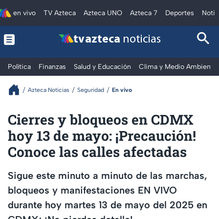
en vivo
TV Azteca
Azteca UNO
Azteca 7
Deportes
Notic
tv azteca
noticias
Política
Finanzas
Salud y Educación
Clima y Medio Ambiente
Azteca Noticias
Seguridad
En vivo
Cierres y bloqueos en CDMX
hoy 13 de mayo: ¡Precaución!
Conoce las calles afectadas
Sigue este minuto a minuto de las marchas,
bloqueos y manifestaciones EN VIVO
durante hoy martes 13 de mayo del 2025 en