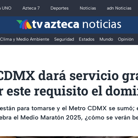
a UNO
Azteca 7
Deportes
Noticias
adn Noticias
tv azteca
noticias
Clima y Medio Ambiente
Seguridad
Estados
Mundo
Opinión
DMX dará servicio gra
 este requisito el dom
 están para tomarse y el Metro CDMX se sumó; 
ebra el Medio Maratón 2025, ¿cómo se verán be