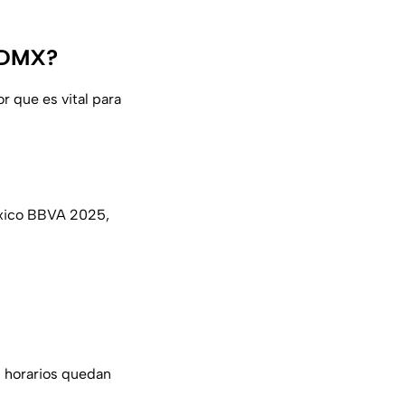
 CDMX?
 que es vital para
México BBVA 2025,
s horarios quedan