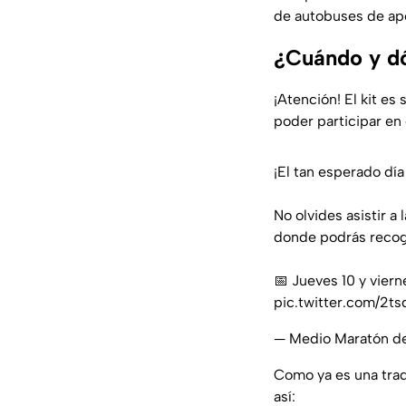
de autobuses de apoy
¿Cuándo y d
¡Atención! El kit e
poder participar en 
¡El tan esperado día e
No olvides asistir 
donde podrás recoge
📅 Jueves 10 y viern
pic.twitter.com/2t
— Medio Maratón d
Como ya es una trad
así: