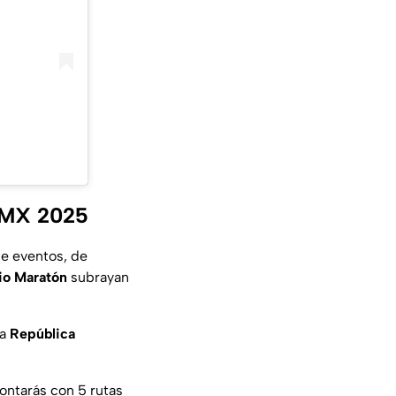
DMX 2025
de eventos, de
o Maratón
subrayan
la
República
ontarás con 5 rutas