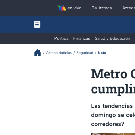
en vivo
TV Azteca
Aztec
Política
Finanzas
Salud y Educación
Azteca Noticias
Seguridad
Nota
Metro C
cumplir
Las tendencias
domingo se cel
corredores?