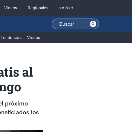
Regionales
Videos
a más +
Tendencias
Videos
tis al
ingo
el próximo
neficiados los