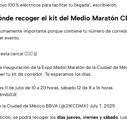
o 100 % eléctricos para facilitar tu llegada", escribieron.
ónde recoger el kit del Medio Maratón
s sumamente importante porque contiene tu número de corredor
el evento.
sta cerca! 🏃🏻‍♂️🥇
a la inauguración de la Expo Medio Maratón de la Ciudad de 
r tu kit de corredor. Te esperamos los días:
es 11 de julio de 10 a 20 horas, sábado 12 de 8 a 16 horas
sdmlb0JE
e la Ciudad de México BBVA (@21KCDMX)
July 7, 2025
ición, se podrá recoger los
días jueves, viernes y sábado
. Lo