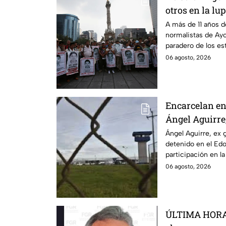
otros en la lu
A más de 11 años d
normalistas de Ayo
paradero de los es
detenciones por el
06 agosto, 2026
Encarcelan en 
Ángel Aguirre
Guerrero por 
Ángel Aguirre, ex 
detenido en el Ed
participación en l
normalistas de Ayo
06 agosto, 2026
ÚLTIMA HORA |