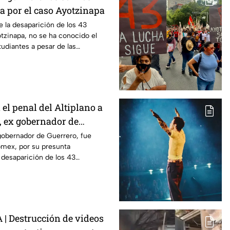
pa por el caso Ayotzinapa
e la desaparición de los 43
tzinapa, no se ha conocido el
tudiantes a pesar de las
 caso.
el penal del Altiplano a
, ex gobernador de
caso Ayotzinapa
gobernador de Guerrero, fue
omex, por su presunta
a desaparición de los 43
tzinapa.
 Destrucción de videos