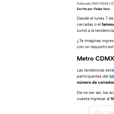
Publicado 09/07/2025 | 🕑
Escrito por:
Felipe Vera
Desde el lunes 7 de 
cerradas o el
famoso
sumó a la tendencia
¿Te imaginas ingres
con un requisito es
Metro CDMX o
Las tendencias está
participantes del
Me
número de corredo
De no ser así, los 
cuesta ingresar al
S