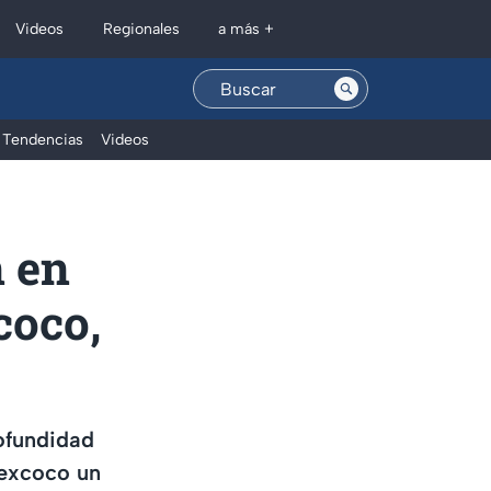
Regionales
Videos
a más +
Tendencias
Videos
 en
coco,
ofundidad
Texcoco un