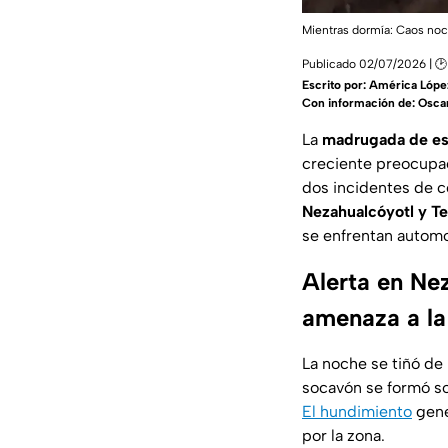
Mientras dormía: Caos noc
Publicado 02/07/2026 | 🕑
Escrito por:
América Lópe
Con información de: Osca
La
madrugada de es
creciente preocupac
dos incidentes de c
Nezahualcóyotl y T
se enfrentan automo
Alerta en Ne
amenaza a la
La noche se tiñó de
socavón se formó sob
El hundimiento
gene
por la zona.