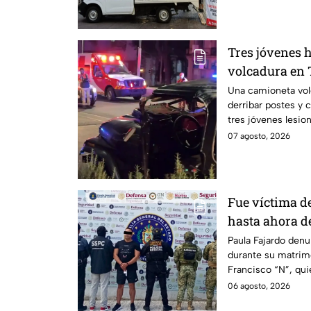
Tres jóvenes h
volcadura en 
operativo en l
Una camioneta vol
derribar postes y 
dormía
tres jóvenes lesio
07 agosto, 2026
Fue víctima de
hasta ahora d
agresor: el ca
Paula Fajardo denu
durante su matrim
Francisco “N”, qui
feminicidio.
06 agosto, 2026