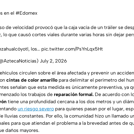
s en el
#Edomex
o de velocidad provocó que la caja vacía de un tráiler se des
, lo que causó cortes viales durante varias horas sin dejar pe
ezahualcóyotl, los…
pic.twitter.com/PsYnLqx5Ht
(@AztecaNoticias)
July 2, 2026
vehículos circulen sobre el área afectada y prevenir un acciden
ron
cintas de color amarillo
para delimitar el perímetro del hu
ntes señalan que esta medida es únicamente preventiva, ya qu
menzado los trabajos de
reparación formal.
De acuerdo con lo
vón
tiene una profundidad cercana a los dos metros y un diáme
sentando
un riesgo severo
para quienes pasan por el lugar, es
e lluvias constantes. Por ello, la comunidad hizo un llamado u
ales para que atiendan el problema a la brevedad antes de q
ue daños mayores.