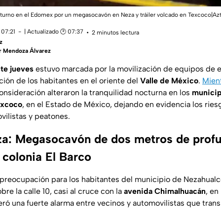
turno en el Edomex por un megasocavón en Neza y tráiler volcado en Texcoco|Azt
 07:21
| Actualizado 🕑 07:37
2 minutos lectura
z
r Mendoza Álvarez
te jueves
estuvo marcada por la movilización de equipos de 
ión de los habitantes en el oriente del
Valle de México
.
Mien
onsideración alteraron la tranquilidad nocturna en los
municip
excoco
, en el Estado de México, dejando en evidencia los riesg
vilistas y peatones.
za: Megasocavón de dos metros de prof
 colonia El Barco
 preocupación para los habitantes del municipio de Nezahual
re la calle 10, casi al cruce con la
avenida Chimalhuacán
, en
ró una fuerte alarma entre vecinos y automovilistas que tran