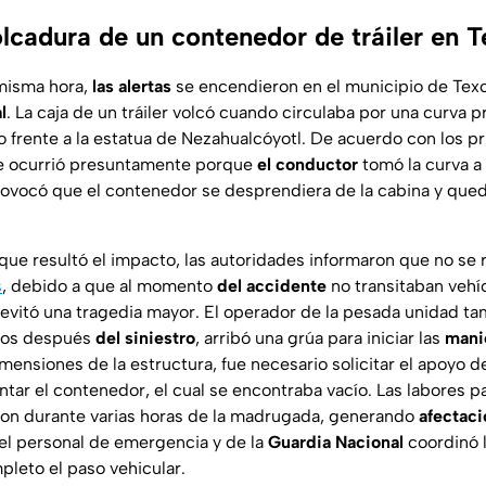
lcadura de un contenedor de tráiler en 
 misma hora,
las alertas
se encendieron en el municipio de Tex
l
. La caja de un tráiler volcó cuando circulaba por una curva 
to frente a la estatua de Nezahualcóyotl. De acuerdo con los p
ce ocurrió presuntamente porque
el conductor
tomó la curva a
provocó que el contenedor se desprendiera de la cabina y que
que resultó el impacto, las autoridades informaron que no se 
s
, debido a que al momento
del accidente
no transitaban vehí
 evitó una tragedia mayor. El operador de la pesada unidad ta
tos después
del siniestro
, arribó una grúa para iniciar las
manio
mensiones de la estructura, fue necesario solicitar el apoyo 
tar el contenedor, el cual se encontraba vacío. Las labores p
ron durante varias horas de la madrugada, generando
afectaci
 el personal de emergencia y de la
Guardia Nacional
coordinó 
pleto el paso vehicular.