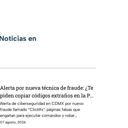
Noticias en
Alerta por nueva técnica de fraude: ¿Te
piden copiar códigos extraños en la PC?
Cuidado, podrías ser víctima del
Alerta de ciberseguridad en CDMX por nuevo
fraude llamado “Clickfix": páginas falsas que
peligroso "Clickfix"
engañan para ejecutar comandos y robar
información de tu equipo.
07 agosto, 2026