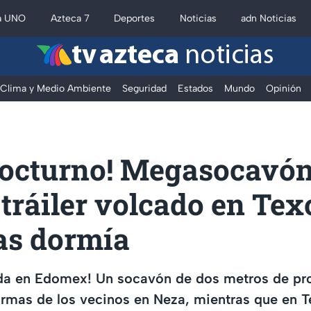
a UNO
Azteca 7
Deportes
Noticias
adn Noticias
tv azteca
noticias
Clima y Medio Ambiente
Seguridad
Estados
Mundo
Opinión
nocturno! Megasocavón
tráiler volcado en Tex
as dormía
a en Edomex! Un socavón de dos metros de pr
armas de los vecinos en Neza, mientras que en 