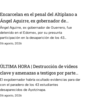
Encarcelan en el penal del Altiplano a
Ángel Aguirre, ex gobernador de
Guerrero por caso Ayotzinapa
Ángel Aguirre, ex gobernador de Guerrero, fue
detenido en el Edomex, por su presunta
participación en la desaparición de los 43
normalistas de Ayotzinapa.
06 agosto, 2026
ÚLTIMA HORA | Destrucción de videos
clave y amenazas a testigos por parte
de exgobernador Ángel Aguirre: FGR
El exgobernador habría ocultado evidencias para dar
con el paradero de los 43 estudiantes
desaparecidos de Ayotzinapa.
06 agosto, 2026