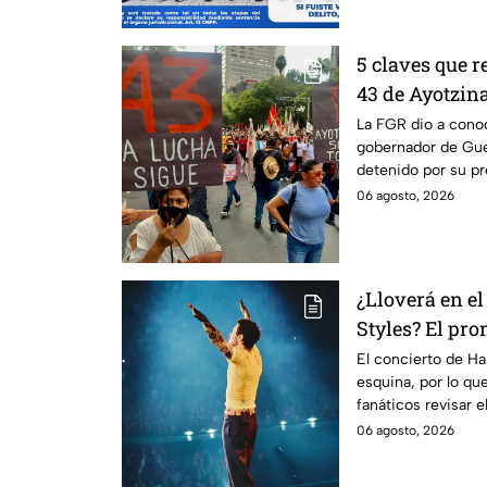
5 claves que r
43 de Ayotzin
Aguirre, ex g
La FGR dio a conoc
gobernador de Guer
detenido por su pr
Ayotzinapa.
06 agosto, 2026
¿Lloverá en el
Styles? El pro
este viernes 
El concierto de Har
esquina, por lo qu
fanáticos revisar 
casa.
06 agosto, 2026