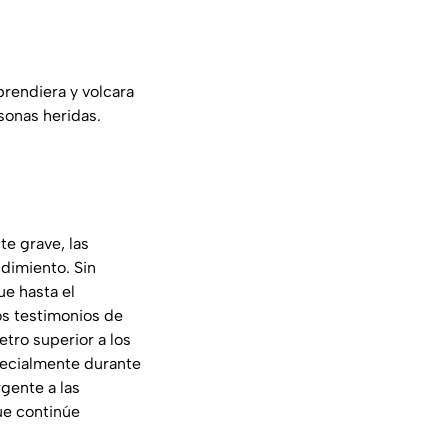
prendiera y volcara
rsonas heridas.
te grave, las
ndimiento. Sin
e hasta el
s testimonios de
tro superior a los
pecialmente durante
rgente a las
ue continúe