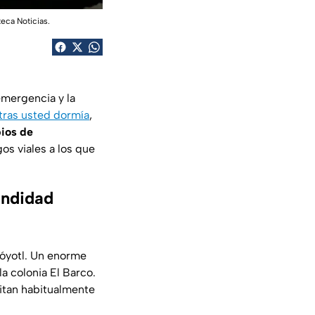
eca Noticias.
emergencia y la
tras usted dormía
,
ios de
os viales a los que
undidad
cóyotl. Un enorme
 la colonia El Barco.
sitan habitualmente