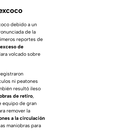
Texcoco
coco debido a un
pronunciada de la
rimeros reportes de
exceso de
dara volcado sobre
registraron
culos ni peatones
mbién resultó ileso
bras de retiro
,
de equipo de gran
ara remover la
ones a la circulación
las maniobras para