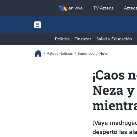
en vivo
TV Azteca
Aztec
Política
Finanzas
Salud y Educación
Azteca Noticias
Seguridad
Nota
¡Caos 
Neza y 
mientr
¡Vaya madrugad
despertó las al