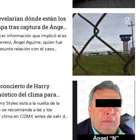
evelarían dónde están los
apa tras captura de Ángel
obernador de Guerrero
er información que implicó al ex
rero, Ángel Aguirre, quien fue
esunta relación con el caso
 concierto de Harry
nóstico del clima para
en CDMX
ry Styles está a la vuelta de la
e se recomienda a las y los
el clima en CDMX antes de salir de