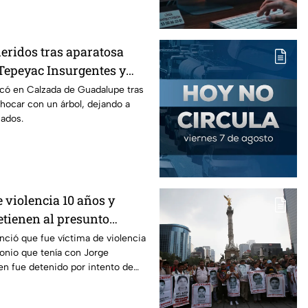
eridos tras aparatosa
Tepeyac Insurgentes y
a Juárez, mientras
có en Calzada de Guadalupe tras
chocar con un árbol, dejando a
nados.
 violencia 10 años y
etienen al presunto
so de Paula Fajardo
nció que fue víctima de violencia
onio que tenía con Jorge
en fue detenido por intento de