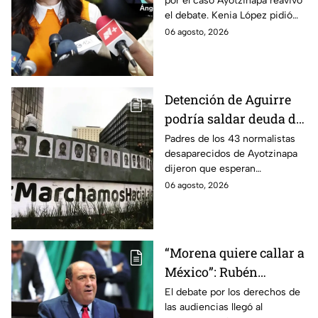
por el caso Ayotzinapa reavivó
López; exige justicia
el debate. Kenia López pidió
por caso Ayotzinapa
que no sea un distractor
06 agosto, 2026
político, sino justicia para las
familias.
Detención de Aguirre
podría saldar deuda de
justicia: padres de los
Padres de los 43 normalistas
desaparecidos de Ayotzinapa
43 de Ayotzinapa
dijeron que esperan
información oficial sobre la
06 agosto, 2026
detención de Ángel Aguirre,
quien ya está en el penal del
Altiplano.
“Morena quiere callar a
México”: Rubén
Moreira pide frenar
El debate por los derechos de
las audiencias llegó al
discusión de