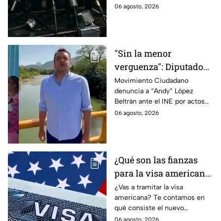
gubernamental supervise,
06 agosto, 2026
revise y hasta castigue el
contenido que transmiten los
medios.
"Sin la menor
verguenza": Diputado
Juan Zavala denuncia
Movimiento Ciudadano
denuncia a “Andy” López
ante el INE a Andy
Beltrán ante el INE por actos
López Beltrán por
anticipados de campaña en
06 agosto, 2026
campaña anticipada en
Tabasco.
Tabasco
¿Qué son las fianzas
para la visa americana
y por qué causan tanta
¿Vas a tramitar la visa
americana? Te contamos en
controversia?
qué consiste el nuevo
programa de fianzas
06 agosto, 2026