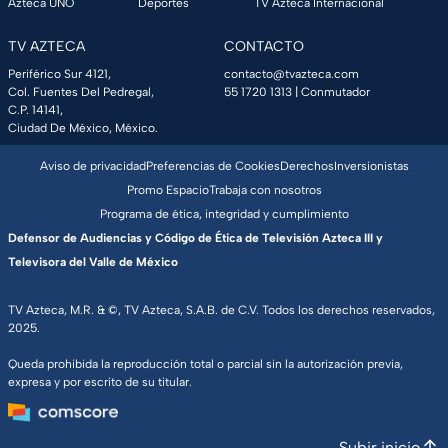
Azteca UNO
Deportes
TV Azteca Internacional
TV AZTECA
CONTACTO
Periférico Sur 4121,
contacto@tvazteca.com
Col. Fuentes Del Pedregal,
55 1720 1313
| Conmutador
C.P. 14141,
Ciudad De México, México.
Aviso de privacidad
Preferencias de Cookies
Derechos
Inversionistas
Promo Espacio
Trabaja con nosotros
Programa de ética, integridad y cumplimiento
Defensor de Audiencias y Código de Ética de Televisión Azteca III y
Televisora del Valle de México
TV Azteca, M.R. & ©, TV Azteca, S.A.B. de C.V. Todos los derechos reservados,
2025.
Queda prohibida la reproducción total o parcial sin la autorización previa,
expresa y por escrito de su titular.
Subir inicio