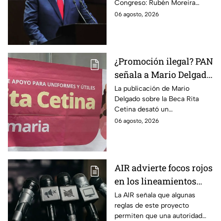
Congreso: Rubén Moreira
lineamientos de
reclama una consulta con
06 agosto, 2026
audiencias hasta
voces del sector de
escuchar a periodistas
comunicación.
y expertos
¿Promoción ilegal? PAN
señala a Mario Delgado
por publicación sobre
La publicación de Mario
Delgado sobre la Beca Rita
la Beca Rita Cetina
Cetina desató un
enfrentamiento entre Morena
06 agosto, 2026
y el PAN, que acusa posible
promoción personalizada y
hasta peculado.
AIR advierte focos rojos
en los lineamientos
para proteger a las
La AIR señala que algunas
reglas de este proyecto
audiencias
permiten que una autoridad