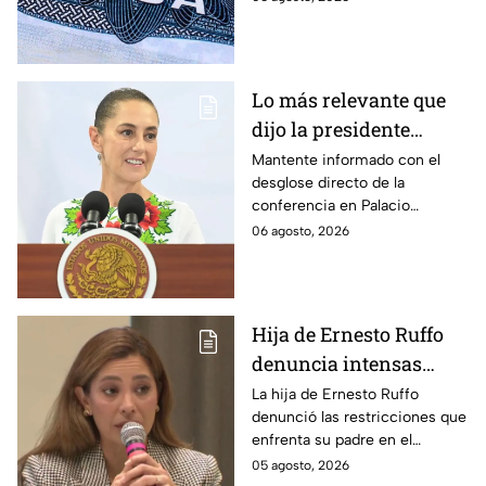
reembolsables de hasta 15 mil
dólares y a qué países aplica.
Lo más relevante que
dijo la presidente
Claudia Sheinbaum
Mantente informado con el
desglose directo de la
hoy jueves 6 de agosto
conferencia en Palacio
en la mañanera
Nacional este jueves 6 de
06 agosto, 2026
agosto. Descubre las medidas
anunciadas por la presidente
en tiempo real.
Hija de Ernesto Ruffo
denuncia intensas
restricciones en el
La hija de Ernesto Ruffo
denunció las restricciones que
Altiplano; buscan que
enfrenta su padre en el
salga del penal
Altiplano y anunció que
05 agosto, 2026
buscarán un amparo para que