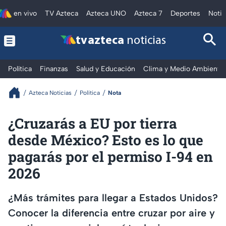
en vivo
TV Azteca
Azteca UNO
Azteca 7
Deportes
Notic
tv azteca
noticias
Política
Finanzas
Salud y Educación
Clima y Medio Ambiente
Azteca Noticias
Política
Nota
¿Cruzarás a EU por tierra
desde México? Esto es lo que
pagarás por el permiso I-94 en
2026
¿Más trámites para llegar a Estados Unidos?
Conocer la diferencia entre cruzar por aire y