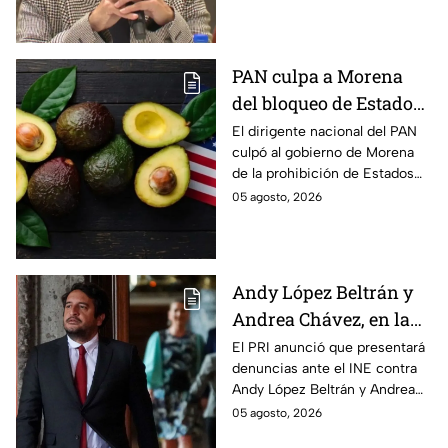
continúe su proceso en prisión
domiciliaria.
PAN culpa a Morena
del bloqueo de Estados
Unidos al aguacate de
El dirigente nacional del PAN
culpó al gobierno de Morena
Michoacán
de la prohibición de Estados
Unidos para exportar aguacate
05 agosto, 2026
de Michoacán.
Andy López Beltrán y
Andrea Chávez, en la
mira del PRI por
El PRI anunció que presentará
denuncias ante el INE contra
presuntos actos
Andy López Beltrán y Andrea
anticipados de
Chávez, al acusarlos de realizar
05 agosto, 2026
campaña
presuntos actos anticipados