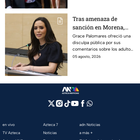
de campaña.
Tras amenaza de
sanción en Morena,
Grace Palomares pide
Grace Palomares ofreció una
disculpa pública por sus
perdón a adultos
comentarios sobre los adultos
mayores
mayores y aseguró que acatará
05 agosto, 2026
la resolución de Morena sobre
su futuro político.
en vivo
Azteca 7
adn Noticias
TV Azteca
Noticias
a más +