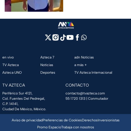
Tabasco
en vivo
Azteca 7
adn Noticias
TV Azteca
Noticias
a más +
Azteca UNO
Deportes
TV Azteca Internacional
TV AZTECA
CONTACTO
Periférico Sur 4121,
contacto@tvazteca.com
Col. Fuentes Del Pedregal,
55 1720 1313
| Conmutador
C.P. 14141,
Ciudad De México, México.
Aviso de privacidad
Preferencias de Cookies
Derechos
Inversionistas
Promo Espacio
Trabaja con nosotros