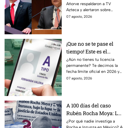
Añorve respaldaron a TV
denuncian riesgos para
Azteca y alertaron sobre
la libertad de expresión
riesgos para la libertad de
07 agosto, 2026
expresión y el periodismo
crítico en México.
¡Que no se te pase el
tiempo! Este es el
último día para
¿Aún no tienes tu licencia
permanente? Te decimos la
tramitar la licencia
fecha límite oficial en 2026 y
permanente en CDMX y
los requisitos para tramitarla
07 agosto, 2026
Edomex
antes de que termine el
programa.
A 100 días del caso
Rubén Rocha Moya: La
estrategia de Morena
¿Por qué nadie investiga a
Rocha e Inzunza en México? A