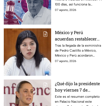
para blindar al
100 días, así funciona la
gobernador de Sinaloa
estrategia de Morena para
07 agosto, 2026
intentar enterrar el tema de
sus vínculos con el
narcotráfico.
México y Perú
acuerdan restablecer
relaciones
Tras la llegada de la exministra
de Pedro Castillo a México,
diplomáticas tras
México y Perú acordaron
llegada de Betssy
reanudar relaciones desde
07 agosto, 2026
Chávez al país
aquella ruptura en noviembre
de 2025.
¿Qué dijo la presidente
hoy viernes 7 de
agosto? Resumen EN
Este es el resumen completo
en Palacio Nacional este
VIVO