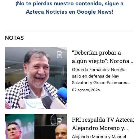
¡No te pierdas nuestro contenido, sigue a
Azteca Noticias en Google News!
NOTAS
“Deberían probar a
algún viejito”: Noroña
reacciona a polémico
Gerardo Fernández Noroña
salió en defensa de Nay
video de Nay Salvatori
Salvatori y Grace Palomares
y Grace Palomares
tras sus comentarios
07 agosto, 2026
despectivos contra los adultos
mayores.
PRI respalda TV Azteca;
Alejandro Moreno y
Manuel Añorve
Alejandro Moreno y Manuel