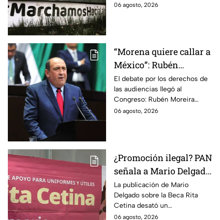
información oficial sobre la
06 agosto, 2026
detención de Ángel Aguirre,
quien ya está en el penal del
Altiplano.
“Morena quiere callar a
México”: Rubén
Moreira pide frenar
El debate por los derechos de
las audiencias llegó al
discusión de
Congreso: Rubén Moreira
lineamientos de
reclama una consulta con
06 agosto, 2026
audiencias hasta
voces del sector de
escuchar a periodistas
comunicación.
y expertos
¿Promoción ilegal? PAN
señala a Mario Delgado
por publicación sobre
La publicación de Mario
Delgado sobre la Beca Rita
la Beca Rita Cetina
Cetina desató un
enfrentamiento entre Morena
06 agosto, 2026