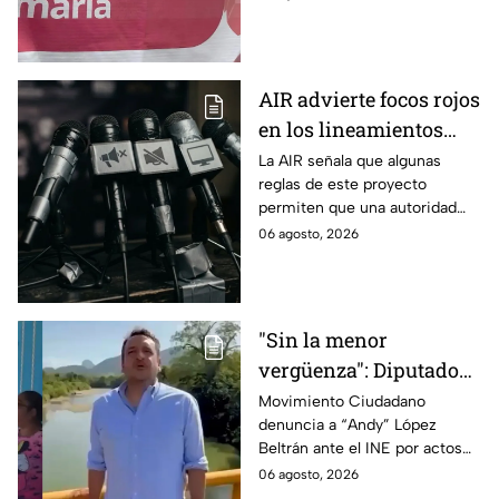
y el PAN, que acusa posible
promoción personalizada y
hasta peculado.
AIR advierte focos rojos
en los lineamientos
para proteger a las
La AIR señala que algunas
reglas de este proyecto
audiencias
permiten que una autoridad
gubernamental supervise,
06 agosto, 2026
revise y hasta castigue el
contenido que transmiten los
medios.
"Sin la menor
vergüenza": Diputado
Juan Zavala denuncia
Movimiento Ciudadano
denuncia a “Andy” López
ante el INE a Andy
Beltrán ante el INE por actos
López Beltrán por
anticipados de campaña en
06 agosto, 2026
campaña anticipada en
Tabasco.