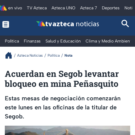
en vivo
TV Azteca
Azteca UNO
Azteca 7
Deportes
Notic
tv azteca
noticias
Política
Finanzas
Salud y Educación
Clima y Medio Ambiente
Azteca Noticias
Política
Nota
Acuerdan en Segob levantar
bloqueo en mina Peñasquito
Estas mesas de negociación comenzarán
este lunes en las oficinas de la titular de
Segob.