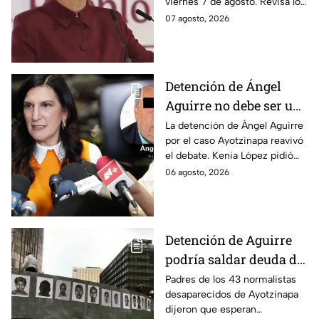
viernes 7 de agosto. Revisa los
datos presentados y las
07 agosto, 2026
respuestas de la presidente al
momento.
Detención de Ángel
Aguirre no debe ser un
distractor, pide Kenia
La detención de Ángel Aguirre
por el caso Ayotzinapa reavivó
López; exige justicia
el debate. Kenia López pidió
por caso Ayotzinapa
que no sea un distractor
06 agosto, 2026
político, sino justicia para las
familias.
Detención de Aguirre
podría saldar deuda de
justicia: padres de los
Padres de los 43 normalistas
desaparecidos de Ayotzinapa
43 de Ayotzinapa
dijeron que esperan