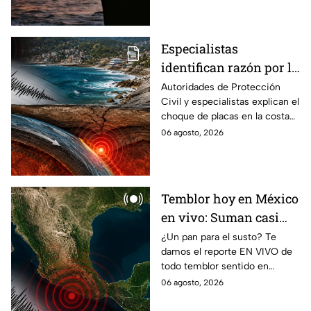
México?
Especialistas
identifican razón por la
que tiembla tanto en
Autoridades de Protección
Civil y especialistas explican el
Guerrero
choque de placas en la costa
de Guerrero; ¿cuál es el sismo
06 agosto, 2026
más grande sentido en el
estado?
Temblor hoy en México
en vivo: Suman casi
mil 500 réplicas del
¿Un pan para el susto? Te
damos el reporte EN VIVO de
sismo ocurrido en
todo temblor sentido en
Chiapas
México con epicentro,
06 agosto, 2026
magnitud e información de
autoridades.