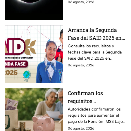
observar durante el eclipse
06 agosto, 2026
12 de agosto?
solar 2026 este próximo 12 de
agosto.
Arranca la Segunda
Fase del SAID 2026 en
Edomex para grados
Consulta los requisitos y
fechas clave para la Segunda
intermedios: Fechas
Fase del SAID 2026 en
clave y requisitos para
Edomex y asegura el traslado
06 agosto, 2026
cambios de escuela
escolar de tus hijos para el
próximo ciclo escolar.
Confirman los
requisitos
indispensables para
Autoridades confirmaron los
requisitos para aumentar el
incrementar el pago de
pago de la Pensión IMSS bajo
la Pensión IMSS bajo el
la Ley 73, ¿cuáles son?
06 agosto, 2026