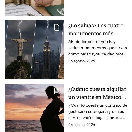
régimen de la Ley 73
¿Lo sabías? Los cuatro
monumentos más
famosos del mundo que
Alrededor del mundo hay
varios monumentos que sirven
también funcionan
como pararrayos, te decimos
como pararrayos
los cuatro más icónicos y
06 agosto, 2026
cómo es que adquieren esta
función.
¿Cuánto cuesta alquilar
un vientre en México y
en qué estados se
¿Cuánto cuesta un contrato de
gestación subrogada y cuáles
permite la gestación
son los vacíos legales ante la
subrogada?
falta de una ley federal que
06 agosto, 2026
regule esta práctica en