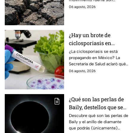
réplicas
réplicas. Científicos explican
06 agosto, 2026
qué es un enjambre sísmico y
qué significa.
¿Hay un brote de
ciclosporiasis en
México? Salud rompe
¿La ciclosporiasis se está
propagando en México? La
el silencio tras 33 casos
Secretaría de Salud aclaró qué
detectados
ocurre tras la detección de 33
06 agosto, 2026
casos y explicó por qué
descarta un brote.
¿Qué son las perlas de
Baily, destellos que se
podrán ver
Descubre qué son las perlas de
Baily y el anillo de diamante
ÚNICAMENTE durante
que podrás (únicamente)
el eclipse solar 2026 del