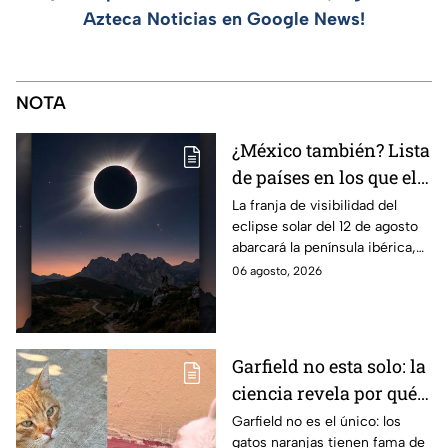
Azteca Noticias en Google News!
NOTA
¿México también? Lista
de países en los que el
12 de agosto se verá el
La franja de visibilidad del
eclipse solar del 12 de agosto
eclipse solar total y en
abarcará la península ibérica,
los que será parcial
por lo que solo podrá
06 agosto, 2026
observarse de manera total en
algunas ciudades.
Garfield no esta solo: la
ciencia revela por qué
los gatos naranjas
Garfield no es el único: los
gatos naranjas tienen fama de
tienen tanta fama de