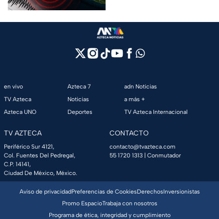
en vivo
Azteca 7
adn Noticias
TV Azteca
Noticias
a más +
Azteca UNO
Deportes
TV Azteca Internacional
TV AZTECA
CONTACTO
Periférico Sur 4121,
contacto@tvazteca.com
Col. Fuentes Del Pedregal,
55 1720 1313
| Conmutador
C.P. 14141,
Ciudad De México, México.
Aviso de privacidad
Preferencias de Cookies
Derechos
Inversionistas
Promo Espacio
Trabaja con nosotros
Programa de ética, integridad y cumplimiento