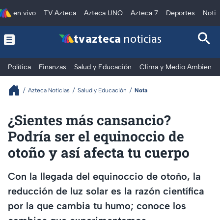
en vivo
TV Azteca
Azteca UNO
Azteca 7
Deportes
Notic
tv azteca
noticias
Política
Finanzas
Salud y Educación
Clima y Medio Ambiente
Azteca Noticias
Salud y Educación
Nota
¿Sientes más cansancio?
Podría ser el equinoccio de
otoño y así afecta tu cuerpo
Con la llegada del equinoccio de otoño, la
reducción de luz solar es la razón científica
por la que cambia tu humo; conoce los