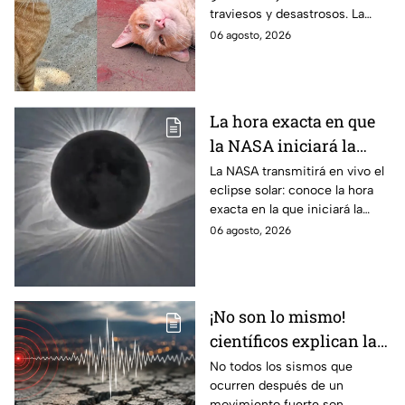
traviesos y desastrosos. La
hacer "desastres"
ciencia explica qué hay detrás
06 agosto, 2026
de su color y peculiar
reputación.
La hora exacta en que
la NASA iniciará la
transmisión en vivo
La NASA transmitirá en vivo el
eclipse solar: conoce la hora
del eclipse solar
exacta en la que iniciará la
cobertura para no perderte de
06 agosto, 2026
este fenómeno astronómico
único.
¡No son lo mismo!
científicos explican las
diferencias entre
No todos los sismos que
ocurren después de un
enjambre sísmico y
movimiento fuerte son