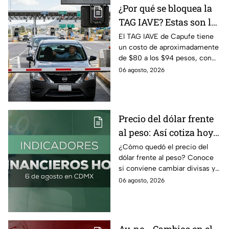
¿Por qué se bloquea la
TAG IAVE? Estas son las
razones por las que no
El TAG IAVE de Capufe tiene
un costo de aproximadamente
pasa en la caseta
de $80 a los $94 pesos, con
IVA incluido; te compartimos
06 agosto, 2026
las razones por las que podría
bloquearse.
Precio del dólar frente
al peso: Así cotiza hoy 6
de agosto 2026
¿Cómo quedó el precio del
dólar frente al peso? Conoce
si conviene cambiar divisas y
cómo el flujo en el estrecho de
06 agosto, 2026
Ormuz afecta al precio del
petróleo.