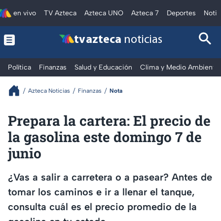
en vivo
TV Azteca
Azteca UNO
Azteca 7
Deportes
Notic
tv azteca
noticias
Política
Finanzas
Salud y Educación
Clima y Medio Ambiente
Azteca Noticias
Finanzas
Nota
Prepara la cartera: El precio de
la gasolina este domingo 7 de
junio
¿Vas a salir a carretera o a pasear? Antes de
tomar los caminos e ir a llenar el tanque,
consulta cuál es el precio promedio de la