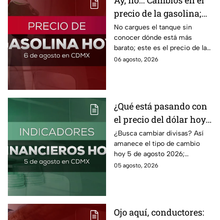
Ay, no... Cambios en el
precio de la gasolina;
así quedó HOY
No cargues el tanque sin
conocer dónde está más
barato; este es el precio de la
gasolina para hoy jueves 6 de
06 agosto, 2026
agosto 2026 sin afectar tu
bolsillo.
¿Qué está pasando con
el precio del dólar hoy
miércoles 5 de agosto
¿Busca cambiar divisas? Así
amanece el tipo de cambio
2026?
hoy 5 de agosto 2026;
consulta el precio del dólar
05 agosto, 2026
este miércoles y conoce si es
conveniente comprar.
Ojo aquí, conductores: