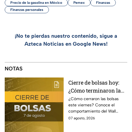
Precio de la gasolina en México
Pemex
Finanzas
Finanzas personales
¡No te pierdas nuestro contenido, sigue a
Azteca Noticias en Google News!
NOTAS
Cierre de bolsas hoy:
¿Cómo terminaron la
BMV y el Wall Street
¿Cómo cerraron las bolsas
este viernes? Conoce el
hoy 7 de agosto
comportamiento del Wall
Street y de la BMV, así como el
07 agosto, 2026
precio de venta y compra del
dólar.