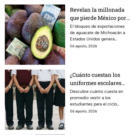
Revelan la millonada
que pierde México por
el bloqueo de Estados
El bloqueo de exportaciones
de aguacate de Michoacán a
Unidos al aguate de
Estados Unidos genera
Michoacán
pérdidas millonarias.
06 agosto, 2026
¿Cuánto cuestan los
uniformes escolares
para el regreso a clases
Descubre cuánto cuesta en
promedio vestir a los
2026, según su grado?
estudiantes para el ciclo
escolar 2026-2027 y consejos
06 agosto, 2026
prácticos para ahorrar en los
uniformes escolares.