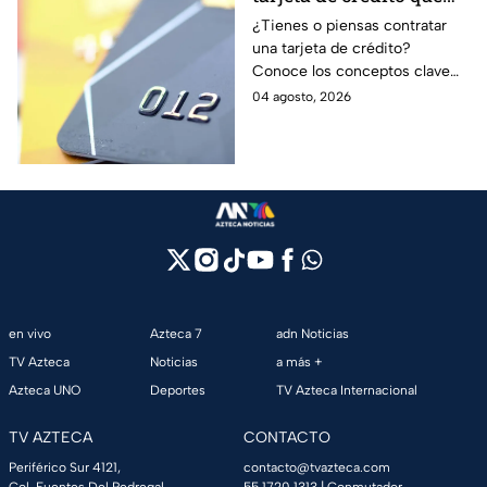
debes entender para
¿Tienes o piensas contratar
una tarjeta de crédito?
evitar deudas
Conoce los conceptos clave
como CAT, fecha de corte,
04 agosto, 2026
pago mínimo e intereses para
evitar dudas.
en vivo
Azteca 7
adn Noticias
TV Azteca
Noticias
a más +
Azteca UNO
Deportes
TV Azteca Internacional
TV AZTECA
CONTACTO
Periférico Sur 4121,
contacto@tvazteca.com