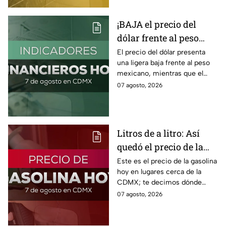
¡BAJA el precio del
dólar frente al peso
hoy! Así quedó este
El precio del dólar presenta
una ligera baja frente al peso
viernes 7 de agosto
mexicano, mientras que el
2026
petróleo también presenta una
07 agosto, 2026
caída este viernes 7 de agosto
2026.
Litros de a litro: Así
quedó el precio de la
gasolina HOY
Este es el precio de la gasolina
hoy en lugares cerca de la
CDMX; te decimos dónde
encontrarla más barata este
07 agosto, 2026
viernes 7 de agosto 2026,
estado por estado.