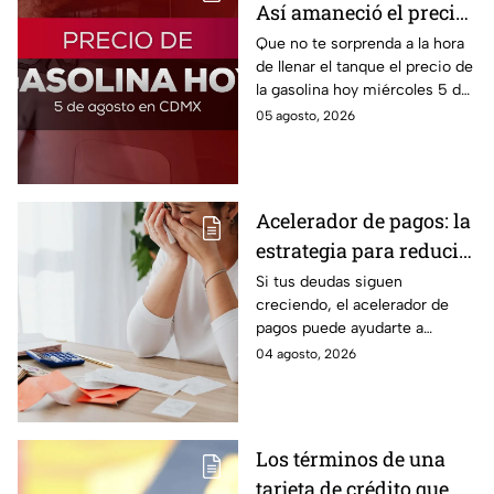
Así amaneció el precio
de la gasolina HOY
Que no te sorprenda a la hora
de llenar el tanque el precio de
la gasolina hoy miércoles 5 de
agosto 2026; aquí te dejamos
05 agosto, 2026
la lista de costos estado por
estado.
Acelerador de pagos: la
estrategia para reducir
tus deudas más rápido
Si tus deudas siguen
creciendo, el acelerador de
y recuperar el control
pagos puede ayudarte a
de tus finanzas
ordenar tus finanzas, priorizar
04 agosto, 2026
pagos y avanzar hacia una
mayor tranquilidad económica.
Los términos de una
tarjeta de crédito que