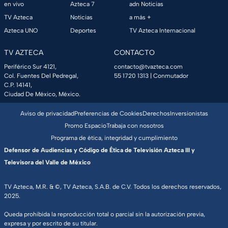
en vivo
Azteca 7
adn Noticias
TV Azteca
Noticias
a más +
Azteca UNO
Deportes
TV Azteca Internacional
TV AZTECA
CONTACTO
Periférico Sur 4121,
contacto@tvazteca.com
Col. Fuentes Del Pedregal,
55 1720 1313
| Conmutador
C.P. 14141,
Ciudad De México, México.
Aviso de privacidad
Preferencias de Cookies
Derechos
Inversionistas
Promo Espacio
Trabaja con nosotros
Programa de ética, integridad y cumplimiento
Defensor de Audiencias y Código de Ética de Televisión Azteca III y
Televisora del Valle de México
TV Azteca, M.R. & ©, TV Azteca, S.A.B. de C.V. Todos los derechos reservados,
2025.
Queda prohibida la reproducción total o parcial sin la autorización previa,
expresa y por escrito de su titular.