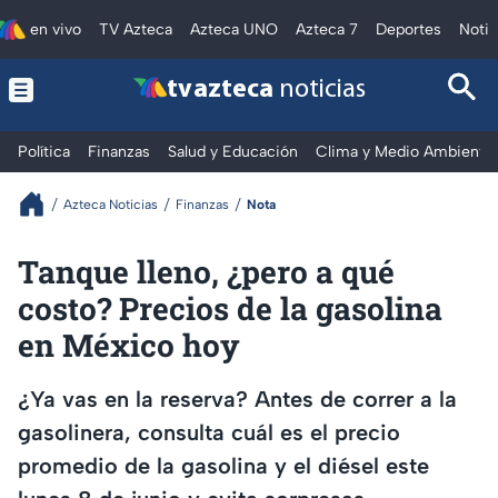
en vivo
TV Azteca
Azteca UNO
Azteca 7
Deportes
Notic
tv azteca
noticias
Política
Finanzas
Salud y Educación
Clima y Medio Ambiente
Azteca Noticias
Finanzas
Nota
Tanque lleno, ¿pero a qué
costo? Precios de la gasolina
en México hoy
¿Ya vas en la reserva? Antes de correr a la
gasolinera, consulta cuál es el precio
promedio de la gasolina y el diésel este