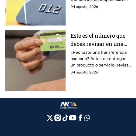
como CAT, fecha de corte,
04 agosto, 2026
pago mínimo e intereses para
evitar dudas.
Este es el número que
debes revisar en una
transferencia bancaria
¿Recibiste una transferencia
bancaria? Antes de entregar
para evitar fraudes
un producto o servicio, revisa
este número clave para
04 agosto, 2026
verificar si la operación es real
y evitar fraudes.