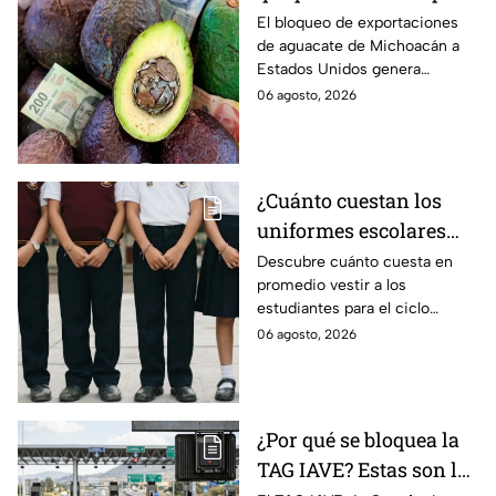
el bloqueo de Estados
El bloqueo de exportaciones
de aguacate de Michoacán a
Unidos al aguate de
Estados Unidos genera
Michoacán
pérdidas millonarias.
06 agosto, 2026
¿Cuánto cuestan los
uniformes escolares
para el regreso a clases
Descubre cuánto cuesta en
promedio vestir a los
2026, según su grado?
estudiantes para el ciclo
escolar 2026-2027 y consejos
06 agosto, 2026
prácticos para ahorrar en los
uniformes escolares.
¿Por qué se bloquea la
TAG IAVE? Estas son las