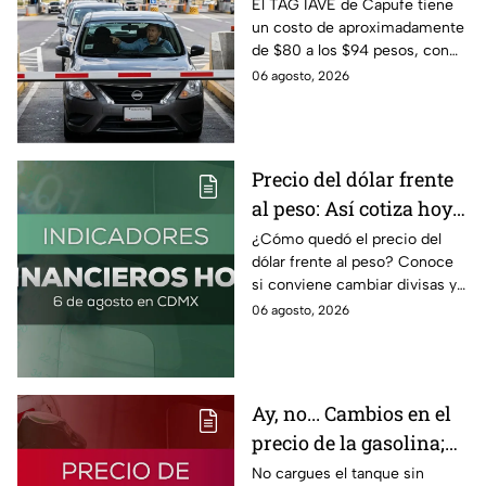
razones por las que no
El TAG IAVE de Capufe tiene
un costo de aproximadamente
pasa en la caseta
de $80 a los $94 pesos, con
IVA incluido; te compartimos
06 agosto, 2026
las razones por las que podría
bloquearse.
Precio del dólar frente
al peso: Así cotiza hoy 6
de agosto 2026
¿Cómo quedó el precio del
dólar frente al peso? Conoce
si conviene cambiar divisas y
cómo el flujo en el estrecho de
06 agosto, 2026
Ormuz afecta al precio del
petróleo.
Ay, no... Cambios en el
precio de la gasolina;
así quedó HOY
No cargues el tanque sin