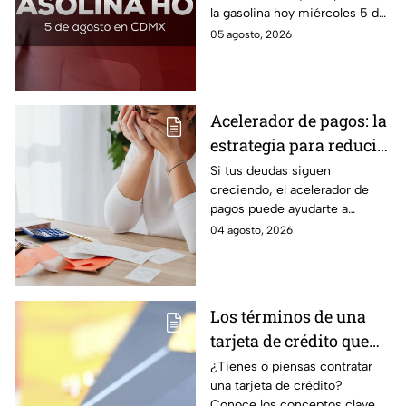
la gasolina hoy miércoles 5 de
agosto 2026; aquí te dejamos
05 agosto, 2026
la lista de costos estado por
estado.
Acelerador de pagos: la
estrategia para reducir
tus deudas más rápido
Si tus deudas siguen
creciendo, el acelerador de
y recuperar el control
pagos puede ayudarte a
de tus finanzas
ordenar tus finanzas, priorizar
04 agosto, 2026
pagos y avanzar hacia una
mayor tranquilidad económica.
Los términos de una
tarjeta de crédito que
debes entender para
¿Tienes o piensas contratar
una tarjeta de crédito?
evitar deudas
Conoce los conceptos clave