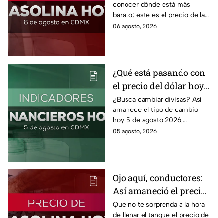
conocer dónde está más
barato; este es el precio de la
gasolina para hoy jueves 6 de
06 agosto, 2026
agosto 2026 sin afectar tu
bolsillo.
¿Qué está pasando con
el precio del dólar hoy
miércoles 5 de agosto
¿Busca cambiar divisas? Así
amanece el tipo de cambio
2026?
hoy 5 de agosto 2026;
consulta el precio del dólar
05 agosto, 2026
este miércoles y conoce si es
conveniente comprar.
Ojo aquí, conductores:
Así amaneció el precio
de la gasolina HOY
Que no te sorprenda a la hora
de llenar el tanque el precio de