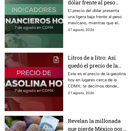
dólar frente al peso
hoy! Así quedó este
El precio del dólar presenta
una ligera baja frente al peso
viernes 7 de agosto
mexicano, mientras que el
2026
petróleo también presenta una
07 agosto, 2026
caída este viernes 7 de agosto
2026.
Litros de a litro: Así
quedó el precio de la
gasolina HOY
Este es el precio de la gasolina
hoy en lugares cerca de la
CDMX; te decimos dónde
encontrarla más barata este
07 agosto, 2026
viernes 7 de agosto 2026,
estado por estado.
Revelan la millonada
que pierde México por