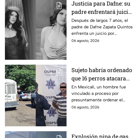
Justicia para Dafne: su
padre enfrentará juicio
por presunto abuso
Después de largos 7 años, el
padre de Dafne Zapata Quintos
cometido en 2019 en
enfrenta un juicio por
Tamaulipas
presuntamente abusar de la
06 agosto, 2026
menor cuando ella tenía
apenas 6 años.
Sujeto habría ordenado
que 16 perros atacaran
a su hermana con
En Mexicali, un hombre fue
vinculado a proceso por
discapacidad en
presuntamente ordenar el
Mexicali, BC
ataque de 16 perros contra su
06 agosto, 2026
hermana, quien tenía
discapacidad auditiva.
Explosión pipa de gas