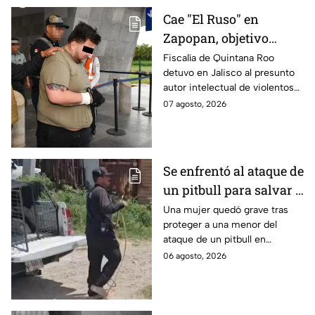
Cae "El Ruso" en
Zapopan, objetivo
prioritario en Playa del
Fiscalía de Quintana Roo
detuvo en Jalisco al presunto
Carmen
autor intelectual de violentos
ataques en fraccionamientos
07 agosto, 2026
de Playa del Carmen.
Se enfrentó al ataque de
un pitbull para salvar a
una menor; hoy lucha
Una mujer quedó grave tras
proteger a una menor del
por su vida en Zapopan
ataque de un pitbull en
Zapopan; la víctima sufrió
06 agosto, 2026
severas mordeduras y existe
riesgo de que pierda un brazo.