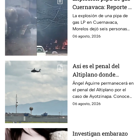
Cuernavaca: Reporte de
víctimas tras estallido
La explosión de una pipa de
gas LP en Cuernavaca,
en Morelos
Morelos dejó seis personas
hospitalizadas. IMSS informó
06 agosto, 2026
que las pacientes siguen
internadas y aún no hay parte
médico.
Así es el penal del
Altiplano donde
permanecerá Ángel
Ángel Aguirre permanecerá en
el penal del Altiplano por el
Aguirre por caso
caso de Ayotzinapa. Conoce
Ayotzinapa
dónde está, cómo es esta
06 agosto, 2026
prisión de máxima seguridad y
su historia.
Investigan embarazo