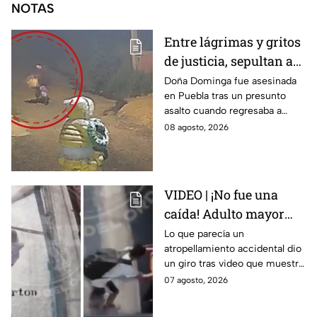
NOTAS
Entre lágrimas y gritos
de justicia, sepultan a
doña Dominga, la
Doña Dominga fue asesinada
en Puebla tras un presunto
abuelita asesinada tras
asalto cuando regresaba a
asalto en Amozoc,
casa; familiares y amigos la
08 agosto, 2026
Puebla
despidieron entre lágrimas y
exigieron justicia.
VIDEO | ¡No fue una
caída! Adulto mayor
muere atropellado por
Lo que parecía un
atropellamiento accidental dio
tráiler; joven lo empujó
un giro tras video que muestra
en Monterrey
cómo un joven empujó a
07 agosto, 2026
adulto mayor antes de ser
arrollado por un tráiler en