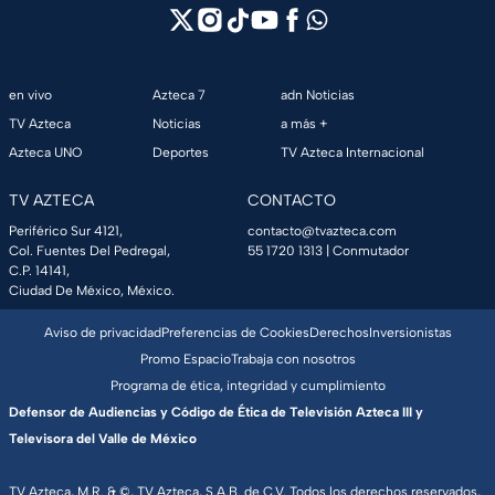
en vivo
Azteca 7
adn Noticias
TV Azteca
Noticias
a más +
Azteca UNO
Deportes
TV Azteca Internacional
TV AZTECA
CONTACTO
Periférico Sur 4121,
contacto@tvazteca.com
Col. Fuentes Del Pedregal,
55 1720 1313
| Conmutador
C.P. 14141,
Ciudad De México, México.
Aviso de privacidad
Preferencias de Cookies
Derechos
Inversionistas
Promo Espacio
Trabaja con nosotros
Programa de ética, integridad y cumplimiento
Defensor de Audiencias y Código de Ética de Televisión Azteca III y
Televisora del Valle de México
TV Azteca, M.R. & ©, TV Azteca, S.A.B. de C.V. Todos los derechos reservados,