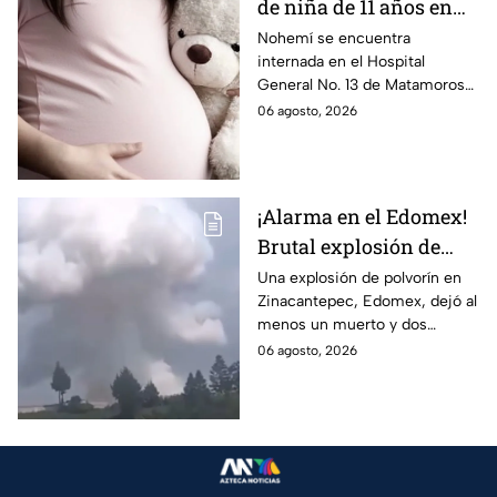
de niña de 11 años en
Matamoros,
Nohemí se encuentra
internada en el Hospital
Tamaulipas; ¿qué pasó
General No. 13 de Matamoros
con Nohemí?
tras complicaciones por un
06 agosto, 2026
embarazo infantil; la Fiscalía de
Tamaulipas ya investiga.
¡Alarma en el Edomex!
Brutal explosión de
polvorín en Santa
Una explosión de polvorín en
Zinacantepec, Edomex, dejó al
María del Monte,
menos un muerto y dos
Zinacantepec; reportan
heridos; autoridades atiende la
06 agosto, 2026
al menos un muerto y
emergencia tras el estallido de
heridos
un taller clandestino.