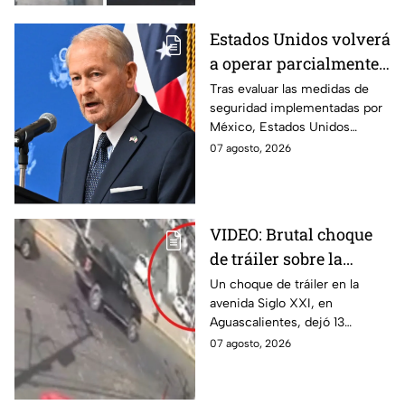
Monterrey.
Estados Unidos volverá
a operar parcialmente
en Michoacán tras
Tras evaluar las medidas de
seguridad implementadas por
suspensión por
México, Estados Unidos
motivos de seguridad
reanudará parcialmente sus
07 agosto, 2026
actividades en Michoacán a
partir del 8 de agosto.
VIDEO: Brutal choque
de tráiler sobre la
avenida Siglo XXI en
Un choque de tráiler en la
avenida Siglo XXI, en
Aguascalientes deja
Aguascalientes, dejó 13
varios heridos y
heridos y varios vehículos
07 agosto, 2026
destrozos
destrozados; el conductor fue
detenido tras la carambola.