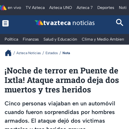
en vivo
TV Azteca
Azteca UNO
Azteca 7
Deportes
Notic
tv azteca
noticias
Política
Finanzas
Salud y Educación
Clima y Medio Ambiente
Azteca Noticias
Estados
Nota
¡Noche de terror en Puente de
Ixtla! Ataque armado deja dos
muertos y tres heridos
Cinco personas viajaban en un automóvil
cuando fueron sorprendidas por hombres
armados. El ataque dejó dos víctimas