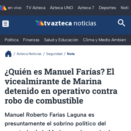
en vivo
TV Azteca
Azteca UNO
Azteca 7
Deportes
Notic
tv azteca
noticias
Política
Finanzas
Salud y Educación
Clima y Medio Ambiente
Azteca Noticias
Seguridad
Nota
¿Quién es Manuel Farías? El
vicealmirante de Marina
detenido en operativo contra
robo de combustible
Manuel Roberto Farías Laguna es
presuntamente el sobrino político del