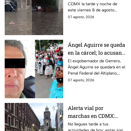
CDMX la tarde y noche de
HOY viernes 7 de
este viernes 8 de agosto
agosto
provocó inundaciones y otras
07 agosto, 2026
afectaciones.
Ángel Aguirre se queda
en la cárcel; lo acusan
de destruir
El exgobernador de Gerrero,
Ángel Aguirre se quedará en el
información del caso
Penal Federal del Altiplano,
Ayotzinapa
luego de que fue detenido ayer
07 agosto, 2026
en el Estado de México por el
caso Ayotzinapa.
Alerta vial por
marchas en CDMX:
Manifestantes retiran
No llegues tarde a tus
actividades de hoy; estas son