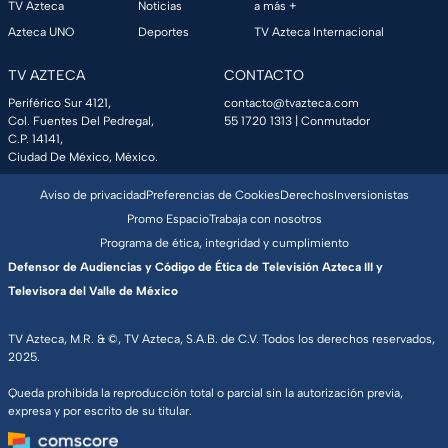
TV Azteca
Noticias
a más +
Azteca UNO
Deportes
TV Azteca Internacional
TV AZTECA
CONTACTO
Periférico Sur 4121,
contacto@tvazteca.com
Col. Fuentes Del Pedregal,
55 1720 1313
| Conmutador
C.P. 14141,
Ciudad De México, México.
Aviso de privacidad
Preferencias de Cookies
Derechos
Inversionistas
Promo Espacio
Trabaja con nosotros
Programa de ética, integridad y cumplimiento
Defensor de Audiencias y Código de Ética de Televisión Azteca III y
Televisora del Valle de México
TV Azteca, M.R. & ©, TV Azteca, S.A.B. de C.V. Todos los derechos reservados,
2025.
Queda prohibida la reproducción total o parcial sin la autorización previa,
expresa y por escrito de su titular.