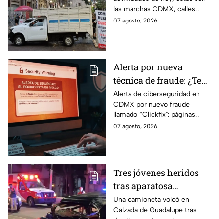
bloqueo en Canela y Eje
las marchas CDMX, calles
3 Sur, colonia Granjas
cerradas y bloqueos que
07 agosto, 2026
México
tomarán las principales
vialidades de la capital.
Alerta por nueva
técnica de fraude: ¿Te
piden copiar códigos
Alerta de ciberseguridad en
CDMX por nuevo fraude
extraños en la PC?
llamado “Clickfix": páginas
Cuidado, podrías ser
falsas que engañan para
07 agosto, 2026
víctima del peligroso
ejecutar comandos y robar
"Clickfix"
información de tu equipo.
Tres jóvenes heridos
tras aparatosa
volcadura en Tepeyac
Una camioneta volcó en
Calzada de Guadalupe tras
Insurgentes y operativo