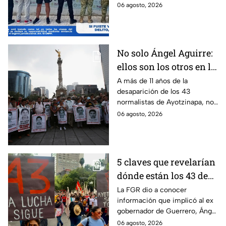
Jorge Francisco “N”, quien fue
06 agosto, 2026
detenido por intento de
feminicidio.
No solo Ángel Aguirre:
ellos son los otros en la
lupa por el caso
A más de 11 años de la
desaparición de los 43
Ayotzinapa
normalistas de Ayotzinapa, no
se ha conocido el paradero de
06 agosto, 2026
los estudiantes a pesar de las
detenciones por el caso.
5 claves que revelarían
dónde están los 43 de
Ayotzinapa tras
La FGR dio a conocer
información que implicó al ex
captura de Ángel
gobernador de Guerrero, Ángel
Aguirre, ex gobernador
Aguirre, quien fue detenido
06 agosto, 2026