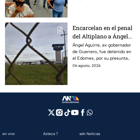
de Guerrero
por su presunta relación con el
caso Ayotzinapa.
Encarcelan en el penal
del Altiplano a Ángel
Aguirre, ex gobernador
Ángel Aguirre, ex gobernador
de Guerrero, fue detenido en
de Guerrero por caso
el Edomex, por su presunta
Ayotzinapa
participación en la
06 agosto, 2026
desaparición de los 43
normalistas de Ayotzinapa.
en vivo
Azteca 7
adn Noticias