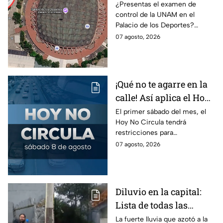
Así puedes llegar al
¿Presentas el examen de
control de la UNAM en el
Palacio de los Deportes
Palacio de los Deportes?
en Metro, camión y
Consulta cómo llegar en
07 agosto, 2026
Metrobús
Metro, camión y Metrobús y
planea tu traslado con
anticipación.
¡Qué no te agarre en la
calle! Así aplica el Hoy
No Circula el primer
El primer sábado del mes, el
Hoy No Circula tendrá
sábado del mes
restricciones para
determinados vehículos en la
07 agosto, 2026
CDMX y en el Edomex. Revisa
si puedes tomar las llaves y
arrancar.
Diluvio en la capital:
Lista de todas las
inundaciones en CDMX
La fuerte lluvia que azotó a la