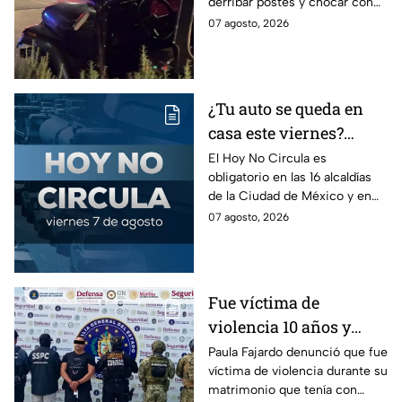
derribar postes y chocar con
en la Juárez, mientras
un árbol, dejando a tres
07 agosto, 2026
dormía
jóvenes lesionados.
¿Tu auto se queda en
casa este viernes?
Revisa el Hoy No
El Hoy No Circula es
obligatorio en las 16 alcaldías
Circula de este 7 de
de la Ciudad de México y en
agosto
los municipios conurbados del
07 agosto, 2026
Estado de México.
Fue víctima de
violencia 10 años y
hasta ahora detienen al
Paula Fajardo denunció que fue
víctima de violencia durante su
presunto agresor: el
matrimonio que tenía con
caso de Paula Fajardo