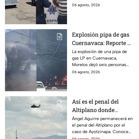
Mexicali, BC
ataque de 16 perros contra su
06 agosto, 2026
hermana, quien tenía
discapacidad auditiva.
Explosión pipa de gas
Cuernavaca: Reporte de
víctimas tras estallido
La explosión de una pipa de
gas LP en Cuernavaca,
en Morelos
Morelos dejó seis personas
hospitalizadas. IMSS informó
06 agosto, 2026
que las pacientes siguen
internadas y aún no hay parte
médico.
Así es el penal del
Altiplano donde
permanecerá Ángel
Ángel Aguirre permanecerá en
el penal del Altiplano por el
Aguirre por caso
caso de Ayotzinapa. Conoce
Ayotzinapa
dónde está, cómo es esta