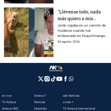
"Llévense todo, nada
más quiero a mis
perritas": Asaltan a un
Jordy viajaba en un camión de
mudanza cuando fue
joven, vacían sus
emboscado en Huauchinango,
cuentas y le roban a sus
Puebla, Además de quitarle
06 agosto, 2026
mascotas en
sus pertenencias, los
Huauchinango, Puebla
criminales se llevaron a sus
perritas.
en vivo
Azteca 7
adn Noticias
TV Azteca
Noticias
a más +
Azteca UNO
Deportes
TV Azteca Internacional