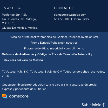
TV AZTECA
CONTACTO
Periférico Sur 4121,
contacto@tvazteca.com
Col. Fuentes Del Pedregal,
55 1720 1313
| Conmutador
C.P. 14141,
Ciudad De México, México.
Aviso de privacidad
Preferencias de Cookies
Derechos
Inversionistas
Promo Espacio
Trabaja con nosotros
Programa de ética, integridad y cumplimiento
Defensor de Audiencias y Código de Ética de Televisión Azteca III y
Televisora del Valle de México
TV Azteca, M.R. & ©, TV Azteca, S.A.B. de C.V. Todos los derechos reservados,
2025.
Queda prohibida la reproducción total o parcial sin la autorización previa,
expresa y por escrito de su titular.
Subir inicio