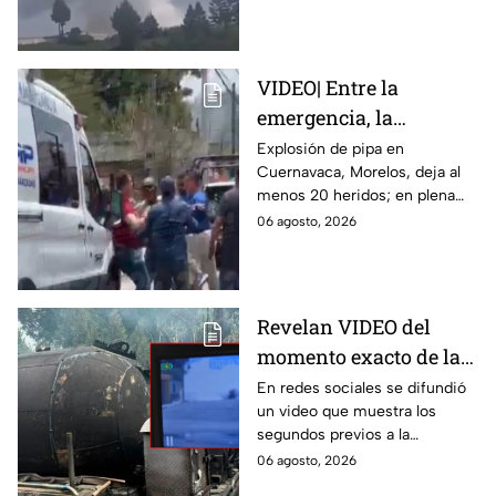
emergencia tras el estallido de
heridos
un taller clandestino.
VIDEO| Entre la
emergencia, la
desesperación y el
Explosión de pipa en
Cuernavaca, Morelos, deja al
llanto de un niño;
menos 20 heridos; en plena
adultos desatan pelea
emergencia, dos hombres
06 agosto, 2026
tras explosión de pipa
comenzaron a pelear mientras
en Cuernavaca
un niño lloraba en el lugar.
Revelan VIDEO del
momento exacto de la
explosión de pipa de
En redes sociales se difundió
un video que muestra los
gas en Cuernavaca,
segundos previos a la
Morelos
explosión de una pipa de gas
06 agosto, 2026
LP en Cuernavaca, Morelos.