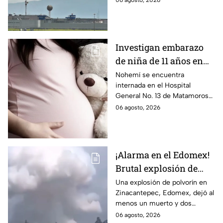
06 agosto, 2026
prisión de máxima seguridad y
su historia.
Investigan embarazo
de niña de 11 años en
Matamoros,
Nohemí se encuentra
internada en el Hospital
Tamaulipas; ¿qué pasó
General No. 13 de Matamoros
con Nohemí?
tras complicaciones por un
06 agosto, 2026
embarazo infantil; la Fiscalía de
Tamaulipas ya investiga.
¡Alarma en el Edomex!
Brutal explosión de
polvorín en Santa
Una explosión de polvorín en
Zinacantepec, Edomex, dejó al
María del Monte,
menos un muerto y dos
Zinacantepec; reportan
heridos; autoridades atiende la
06 agosto, 2026
al menos un muerto y