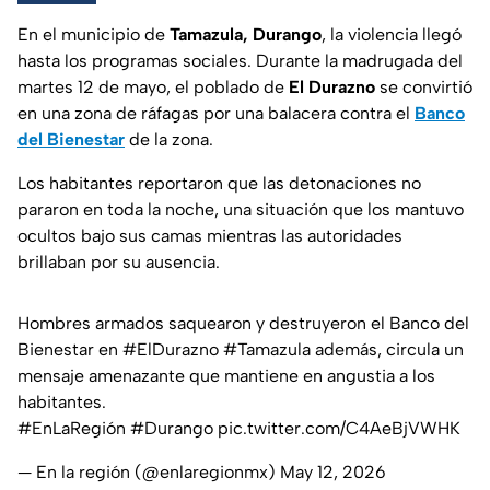
En el municipio de
Tamazula, Durango
, la violencia llegó
hasta los programas sociales. Durante la madrugada del
martes 12 de mayo, el poblado de
El Durazno
se convirtió
en una zona de ráfagas por una balacera contra el
Banco
del Bienestar
de la zona.
Los habitantes reportaron que las detonaciones no
pararon en toda la noche, una situación que los mantuvo
ocultos bajo sus camas mientras las autoridades
brillaban por su ausencia.
Hombres armados saquearon y destruyeron el Banco del
Bienestar en
#ElDurazno
#Tamazula
además, circula un
mensaje amenazante que mantiene en angustia a los
habitantes.
#EnLaRegión
#Durango
pic.twitter.com/C4AeBjVWHK
— En la región (@enlaregionmx)
May 12, 2026