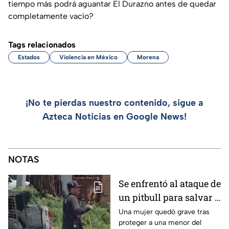
tiempo más podrá aguantar El Durazno antes de quedar
completamente vacío?
Tags relacionados
Estados
Violencia en México
Morena
¡No te pierdas nuestro contenido, sigue a
Azteca Noticias en Google News!
NOTAS
Se enfrentó al ataque de
un pitbull para salvar a
una menor; hoy lucha
Una mujer quedó grave tras
proteger a una menor del
por su vida en Zapopan