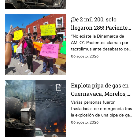
¡De 2 mil 200, solo
llegaron 285! Pacientes
claman por
“No existe la Dinamarca de
AMLO": Pacientes claman por
medicamentos ante
tacrolimus ante desabasto de
desabasto en IMSS
medicamentos en hospital del
06 agosto, 2026
Puebla
IMSS Puebla; hay 900
personas están afectadas.
Explota pipa de gas en
Cuernavaca, Morelos;
se reportan más de 20
Varias personas fueron
trasladadas de emergencia tras
personas con
la explosión de una pipa de gas
quemaduras
cerca de la colonia Las
06 agosto, 2026
Granjas, en Cuernavaca,
Morelos.