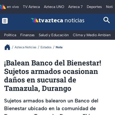
en vivo
TV Azteca
Azteca UNO
Azteca 7
Deportes
Notic
tv azteca
noticias
Política
Finanzas
Salud y Educación
Clima y Medio Ambiente
Azteca Noticias
Estados
Nota
¡Balean Banco del Bienestar!
Sujetos armados ocasionan
daños en sucursal de
Tamazula, Durango
Sujetos armados balearon un Banco del
Bienestar ubicado en la comunidad de