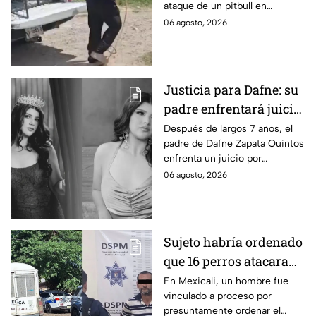
ataque de un pitbull en
Zapopan; la víctima sufrió
06 agosto, 2026
severas mordeduras y existe
riesgo de que pierda un brazo.
Justicia para Dafne: su
padre enfrentará juicio
por presunto abuso
Después de largos 7 años, el
padre de Dafne Zapata Quintos
cometido en 2019 en
enfrenta un juicio por
Tamaulipas
presuntamente abusar de la
06 agosto, 2026
menor cuando ella tenía
apenas 6 años.
Sujeto habría ordenado
que 16 perros atacaran
a su hermana con
En Mexicali, un hombre fue
vinculado a proceso por
discapacidad en
presuntamente ordenar el