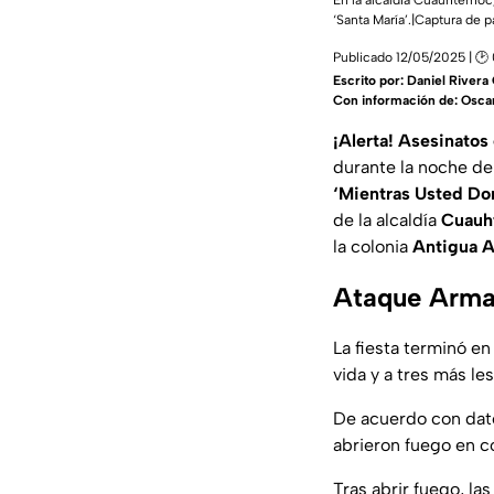
En la alcaldía Cuauhtémoc,
‘Santa María’.|Captura de p
Publicado 12/05/2025 | 🕑
Escrito por:
Daniel River
Con información de: Osca
¡Alerta! Asesinato
durante la noche de
‘Mientras Usted Do
de la alcaldía
Cuauh
la colonia
Antigua A
Ataque Arma
La fiesta terminó en
vida y a tres más le
De acuerdo con datos
abrieron fuego en c
Tras abrir fuego, la