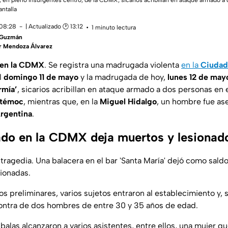
 en pleno Insurgentes centro, de la CDMX, sicarios acribillan en ataque armado a 
antalla
 08:28
| Actualizado 🕑 13:12
1 minuto lectura
a Guzmán
r Mendoza Álvarez
s en la CDMX
. Se registra una madrugada violenta
en la
Ciudad
l
domingo 11 de mayo
y la madrugada de hoy,
lunes 12 de may
rmía’
, sicarios acribillan en ataque armado a dos personas en e
témoc
, mientras que, en la
Miguel Hidalgo
, un hombre fue as
rgentina
.
do en la CDMX deja muertos y lesionad
 tragedia. Una balacera en el bar 'Santa María' dejó como sald
sionadas.
 preliminares, varios sujetos entraron al establecimiento y, 
ontra de dos hombres de entre 30 y 35 años de edad.
s balas alcanzaron a varios asistentes, entre ellos, una mujer q