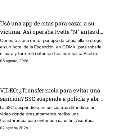
Usó una app de citas para cazar a su
víctima: Así operaba Ivette "N" antes de
huir a Puebla; ya está detenida
Conoció a una mujer por app de citas, ella lo drogó
en un hotel de la Escandón, en CDMX, para robarle
el auto y terminó detenido tras huir hasta Puebla.
08 agosto, 2026
VIDEO: ¿Transferencia para evitar una
sanción? SSC suspende a policía y abre
investigación
La SSC suspendió a un policía tras difundirse un
video donde presuntamente recibe una
transferencia para evitar una sanción; Asuntos
Internos ya investiga.
07 agosto, 2026