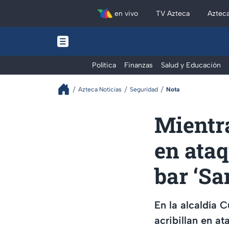
en vivo
TV Azteca
Aztec
Política
Finanzas
Salud y Educación
Azteca Noticias
Seguridad
Nota
Mientra
en ata
bar ‘Sa
En la alcaldía 
acribillan en a