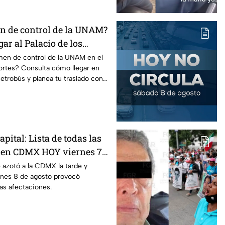
n de control de la UNAM?
gar al Palacio de los
etro, camión y Metrobús
men de control de la UNAM en el
ortes? Consulta cómo llegar en
trobús y planea tu traslado con
apital: Lista de todas las
 en CDMX HOY viernes 7
e azotó a la CDMX la tarde y
rnes 8 de agosto provocó
as afectaciones.