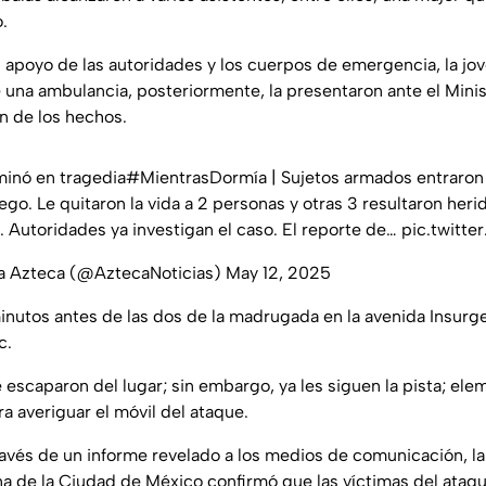
o.
l apoyo de las autoridades y los cuerpos de emergencia, la jov
 una ambulancia, posteriormente, la presentaron ante el Minis
ón de los hechos.
minó en tragedia
#MientrasDormía
| Sujetos armados entraron a
o. Le quitaron la vida a 2 personas y otras 3 resultaron heri
o. Autoridades ya investigan el caso. El reporte de…
pic.twitt
va Azteca (@AztecaNoticias)
May 12, 2025
minutos antes de las dos de la madrugada en la avenida Insurge
c.
escaparon del lugar; sin embargo, ya les siguen la pista; elem
a averiguar el móvil del ataque.
avés de un informe revelado a los medios de comunicación, la
 de la Ciudad de México confirmó que las víctimas del ataqu