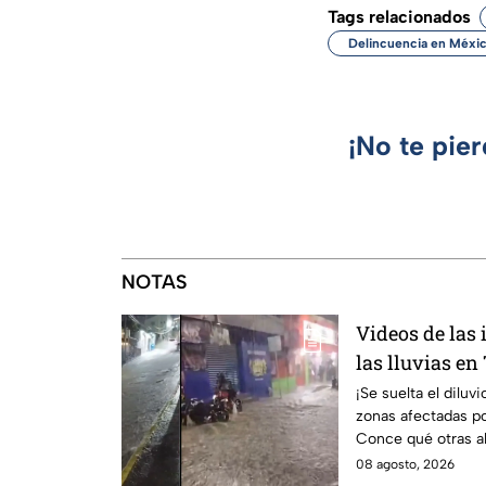
Tags relacionados
Delincuencia en Méxi
¡No te pie
NOTAS
Videos de las
las lluvias en
lluvias intens
¡Se suelta el diluv
zonas afectadas po
Conce qué otras al
de agosto.
08 agosto, 2026