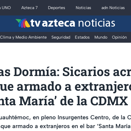
a UNO
Azteca 7
Deportes
Noticias
adn Noticias
tv azteca
noticias
Clima y Medio Ambiente
Seguridad
Estados
Mundo
Opinión
s Dormía: Sicarios acr
que armado a extranjer
nta María’ de la CDMX
Cuauhtémoc, en pleno Insurgentes Centro, de la
taque armado a extranjeros en el bar ‘Santa María'