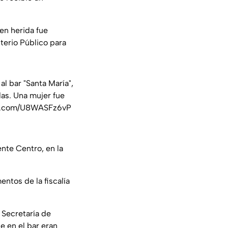
en herida fue
terio Público para
l bar "Santa María",
das. Una mujer fue
er.com/U8WASFz6vP
nte Centro, en la
entos de la fiscalía
 Secretaría de
e en el bar eran