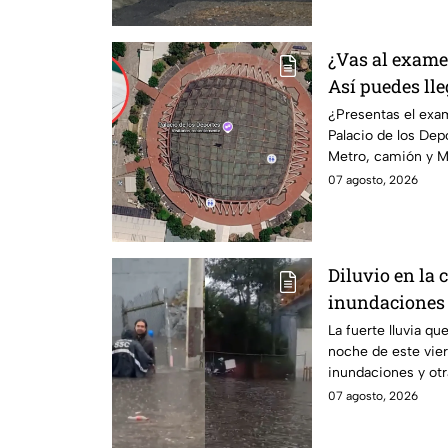
¿Vas al exame
Así puedes lle
Deportes en M
¿Presentas el exa
Palacio de los Dep
Metro, camión y Me
anticipación.
07 agosto, 2026
Diluvio en la c
inundaciones
de agosto
La fuerte lluvia qu
noche de este vie
inundaciones y otr
07 agosto, 2026