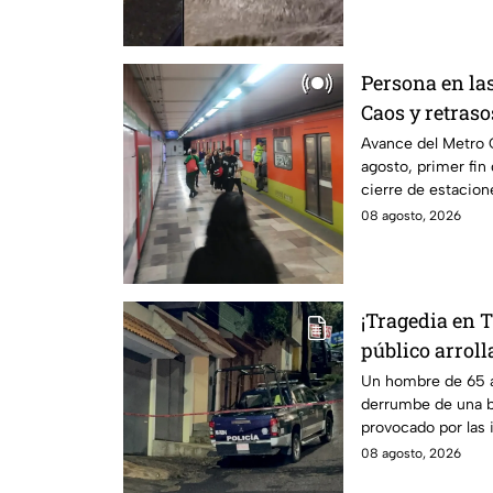
Persona en la
Caos y retras
en la Línea B
Avance del Metro
agosto, primer fin
cierre de estacion
tarde.
08 agosto, 2026
¡Tragedia en 
público arrol
huye
Un hombre de 65 a
derrumbe de una ba
provocado por las i
viernes en la zona.
08 agosto, 2026