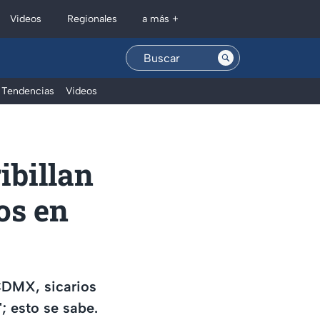
Regionales
Videos
a más +
Tendencias
Videos
ibillan
os en
 CDMX, sicarios
; esto se sabe.