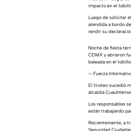
impacto en el tobill
Luego de solicitar e
atendida a bordo de
rendir su declaraci
Noche de fiesta ter
CDMX y abrieron fueg
baleada en el tobill
— Fuerza Informati
El tiroteo sucedió 
alcaldía Cuauhtémo
Los responsables se 
están trabajando par
Recientemente, a tr
Seguridad Ciudadana