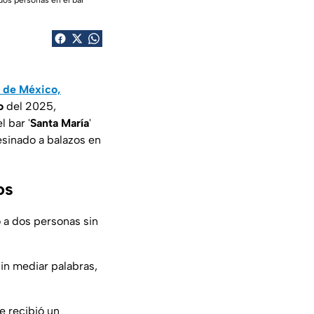
dos personas en el bar
 de México,
o
del 2025,
l bar '
Santa María
'
esinado a balazos en
os
o a dos personas sin
sin mediar palabras,
ue recibió un