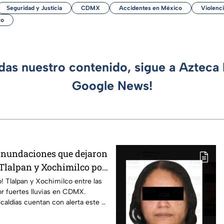
Seguridad y Justicia
CDMX
Accidentes en México
Violenc
co
rdas nuestro contenido, sigue a Azteca 
Google News!
 inundaciones que dejaron
 Tlalpan y Xochimilco por
as
io! Tlalpan y Xochimilco entre las
r fuertes lluvias en CDMX.
caldías cuentan con alerta este 8