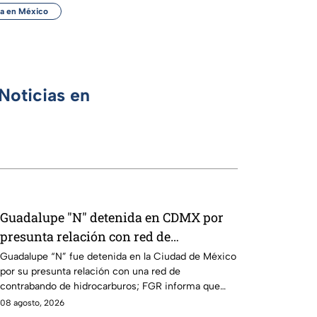
ia en México
Noticias en
Guadalupe "N" detenida en CDMX por
presunta relación con red de
contrabando de hidrocarburos
Guadalupe “N” fue detenida en la Ciudad de México
por su presunta relación con una red de
contrabando de hidrocarburos; FGR informa que
hay 9 detenidos.
08 agosto, 2026