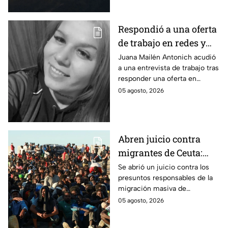
volcánica.
Respondió a una oferta
de trabajo en redes y
nunca volvió: La
Juana Mailén Antonich acudió
a una entrevista de trabajo tras
historia detrás del
responder una oferta en
feminicidio de Juana
Facebook; fue hallada sin vida
05 agosto, 2026
Mailén Antonich
en Mar del Plata; ya hay dos
detenidos por feminicidio.
Abren juicio contra
migrantes de Ceuta:
Son acusados de
Se abrió un juicio contra los
presuntos responsables de la
provocar éxodo de más
migración masiva de
de 70 mil personas
Marruecos a España en la
05 agosto, 2026
ciudad de Ceuta.