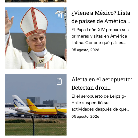
¿Viene a México? Lista
de países de América
Latina que el Papa León
El Papa León XIV prepara sus
primeras visitas en América
XIV visitará
Latina. Conoce qué países
están en su agenda y si
05 agosto, 2026
México forma parte del
recorrido del pontífice.
Alerta en el aeropuerto:
Detectan dron
transportando
El el aeropuerto de Leipzig-
Halle suspendió sus
explosivos en
actividades después de que
Alemania
fuera localizado un dron que
05 agosto, 2026
transportaba un artefacto
explosivo.