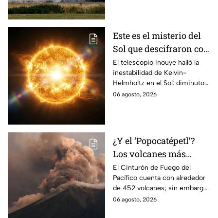
avión ucraniano.
Este es el misterio del
Sol que descifraron con
un telescopio en
El telescopio Inouye halló la
inestabilidad de Kelvin-
Hawái: explica las
Helmholtz en el Sol: diminutos
tormentas solares que
remolinos que explicarían el
06 agosto, 2026
afectan a la Tierra
origen de las tormentas
solares.
¿Y el ‘Popocatépetl’?
Los volcanes más
activos del Cinturón de
El Cinturón de Fuego del
Pacífico cuenta con alrededor
Fuego
de 452 volcanes; sin embargo,
solo algunos de ellos presentan
06 agosto, 2026
una intensa actividad