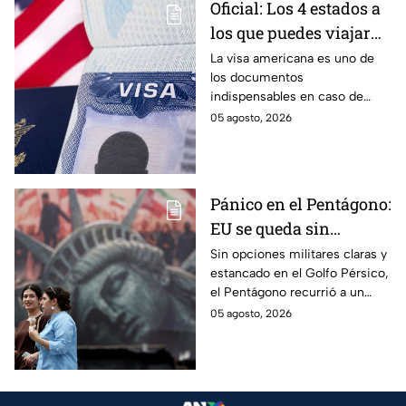
Oficial: Los 4 estados a
los que puedes viajar
sin la visa americana
La visa americana es uno de
los documentos
pegada en el pasaporte
indispensables en caso de
y sólo con la forma
querer viajar a Estados Unidos,
05 agosto, 2026
DSP-150
pero ¿podrías viajar sin
necesidad de tenerla?
Pánico en el Pentágono:
EU se queda sin
opciones contra Irán y
Sin opciones militares claras y
estancado en el Golfo Pérsico,
pide a sus tropas ideas
el Pentágono recurrió a un
para castigar a Teherán
insólito correo masivo
05 agosto, 2026
pidiendo a sus tropas ideas
“creativas” para presionar a
Irán.