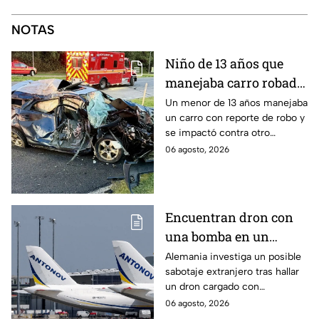
NOTAS
Niño de 13 años que
manejaba carro robado
provoca brutal
Un menor de 13 años manejaba
un carro con reporte de robo y
accidente; hay muertos
se impactó contra otro
y heridos de gravedad
vehículo.
06 agosto, 2026
Encuentran dron con
una bomba en un
aeropuerto de
Alemania investiga un posible
sabotaje extranjero tras hallar
Alemania: no explotó
un dron cargado con
por falla técnica
explosivos en el aeropuerto de
06 agosto, 2026
Leipzig/Halle, cerca de un