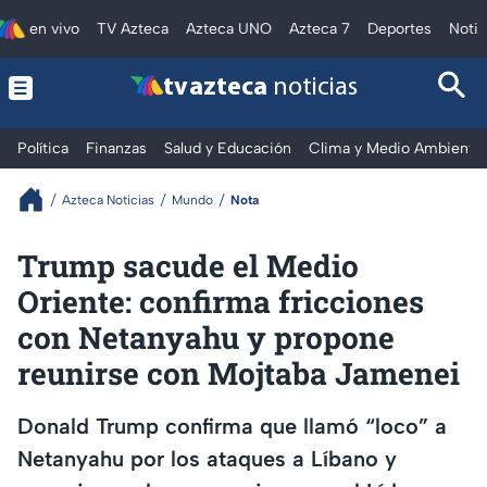
en vivo
TV Azteca
Azteca UNO
Azteca 7
Deportes
Notic
tv azteca
noticias
Política
Finanzas
Salud y Educación
Clima y Medio Ambiente
Azteca Noticias
Mundo
Nota
Trump sacude el Medio
Oriente: confirma fricciones
con Netanyahu y propone
reunirse con Mojtaba Jamenei
Donald Trump confirma que llamó “loco” a
Netanyahu por los ataques a Líbano y