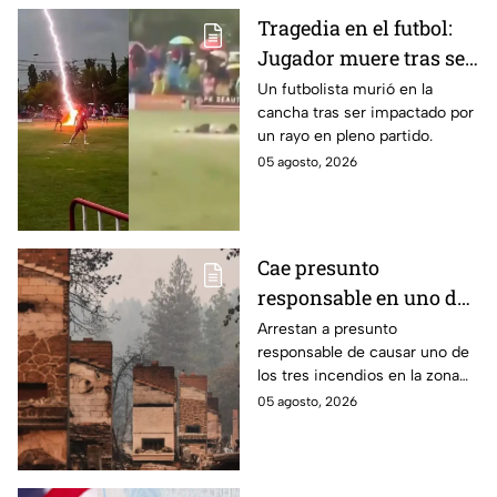
Tragedia en el futbol:
Jugador muere tras ser
impactado por un rayo
Un futbolista murió en la
cancha tras ser impactado por
en pleno partido
un rayo en pleno partido.
05 agosto, 2026
Cae presunto
responsable en uno de
los incendios forestales
Arrestan a presunto
responsable de causar uno de
en la zona de Spokane,
los tres incendios en la zona
Washington
de Spokane en Washington,
05 agosto, 2026
donde hubo evacuaciones
masivas y viviendas en riesgo.