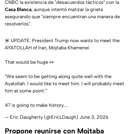
CNBC
la existencia de "desacuerdos tácticos" con la
Casa Blanca
, aunque intentó matizar la grieta
asegurando que "siempre encuentran una manera de
resolverlos".
🚨 UPDATE: President Trump now wants to meet the
AYATOLLAH of Iran, Mojtaba Khamenei
That would be huge 👀
“We seem to be getting along quite well with the
Ayatollah. I would like to meet him. I will probably meet
him at some point.”
47 is going to make history.…
— Eric Daugherty (@EricLDaugh)
June 3, 2026
Propone reunirse con Mojtaba