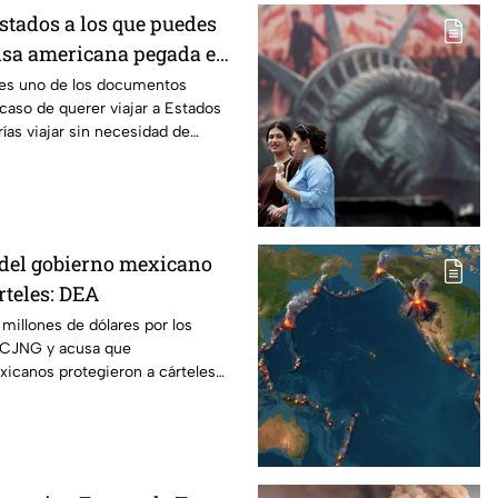
 estados a los que puedes
 visa americana pegada en
 sólo con la forma DSP-
 es uno de los documentos
caso de querer viajar a Estados
ías viajar sin necesidad de
del gobierno mexicano
rteles: DEA
millones de dólares por los
l CJNG y acusa que
xicanos protegieron a cárteles