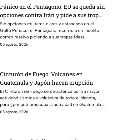
Pánico en el Pentágono: EU se queda sin
opciones contra Irán y pide a sus tropas
ideas para castigar a Teherán
Sin opciones militares claras y estancado en el
Golfo Pérsico, el Pentágono recurrió a un insólito
correo masivo pidiendo a sus tropas ideas
“creativas” para presionar a Irán.
05 agosto, 2026
Cinturón de Fuego: Volcanes en
Guatemala y Japón hacen erupción
El Cinturón de Fuego se caracteriza por su mayor
actividad sísmica y volcánica de todo el planeta,
pero ¿por qué preocupa la actividad en Guatemala y
Japón?
05 agosto, 2026