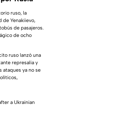
rio ruso, la
d de Yenakiievo,
tobús de pasajeros.
rágico de ocho
ito ruso lanzó una
ante represalia y
s ataques ya no se
olíticos,
fter a Ukrainian