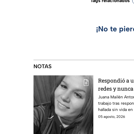
Tags relacionados
¡No te pie
NOTAS
Respondió a un
redes y nunca 
del feminicid
Juana Mailén Anton
trabajo tras respo
Antonich
hallada sin vida en
detenidos por femi
05 agosto, 2026