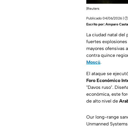
|Reuters
Publicado 04/06/2026 | 🕑
Escrito por:
Amparo Cast
La ciudad natal del
fuertes explosiones
mayores ofensivas a
contra quince regio
Moscú
.
El ataque se ejecutó
Foro Económico Int
"Davos ruso". Diseñ
económica, este for
de alto nivel de
Arab
Our long-range sanct
Unmanned Systems Fo