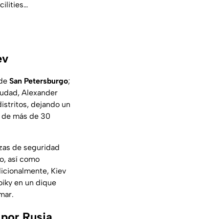
cilities…
ev
 de
San Petersburgo
;
ciudad, Alexander
istritos, dejando un
n de más de 30
rzas de seguridad
o, así como
Adicionalmente, Kiev
oiky
en un dique
mar.
 por Rusia