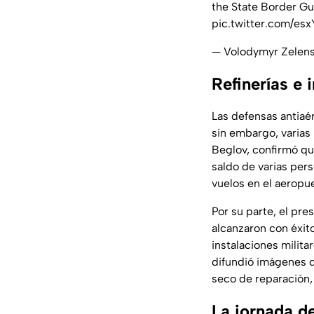
the State Border Gua
pic.twitter.com/e
— Volodymyr Zelen
Refinerías e 
Las defensas antiaér
sin embargo, varias
Beglov, confirmó que
saldo de varias per
vuelos en el aeropue
Por su parte, el pre
alcanzaron con éxit
instalaciones milita
difundió imágenes 
seco de reparación,
La jornada de