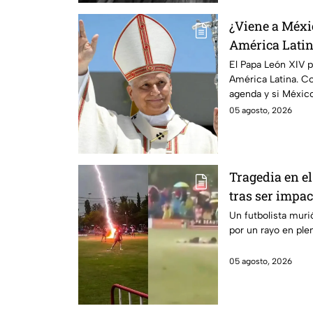
¿Viene a Méxic
América Latin
visitará
El Papa León XIV p
América Latina. C
agenda y si México
pontífice.
05 agosto, 2026
Tragedia en el
tras ser impa
partido
Un futbolista muri
por un rayo en plen
05 agosto, 2026