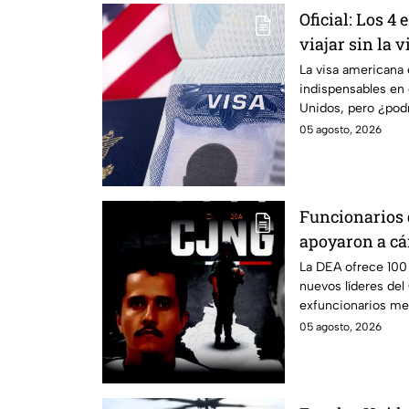
Oficial: Los 4
viajar sin la
el pasaporte y
La visa americana
indispensables en 
150
Unidos, pero ¿podr
tenerla?
05 agosto, 2026
Funcionarios 
apoyaron a cá
La DEA ofrece 100 
nuevos líderes de
exfuncionarios me
durante años.
05 agosto, 2026