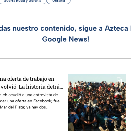
Guerra Rusia y Ucrania
Ucrania
rdas nuestro contenido, sigue a Azteca 
Google News!
a oferta de trabajo en
volvió: La historia detrás
io de Juana Mailén
ich acudió a una entrevista de
nder una oferta en Facebook; fue
 Mar del Plata; ya hay dos
nicidio.