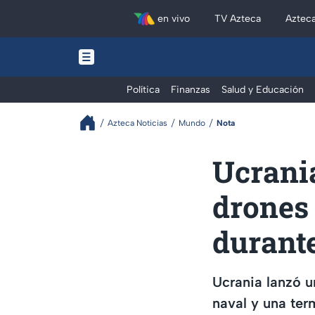
en vivo
TV Azteca
Aztec
Política
Finanzas
Salud y Educación
Azteca Noticias
Mundo
Nota
Ucrani
drones
durant
Ucrania lanzó 
naval y una ter