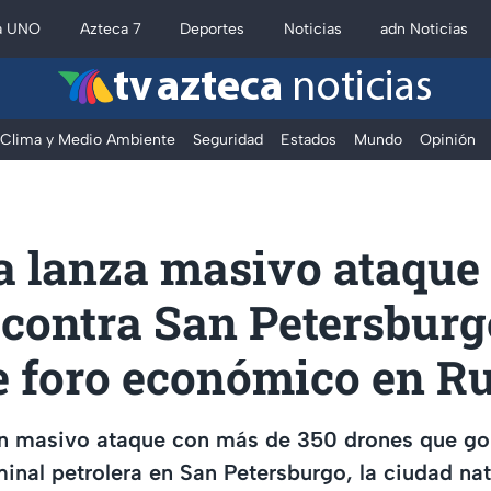
a UNO
Azteca 7
Deportes
Noticias
adn Noticias
tv azteca
noticias
Clima y Medio Ambiente
Seguridad
Estados
Mundo
Opinión
a lanza masivo ataque
 contra San Petersburg
e foro económico en R
un masivo ataque con más de 350 drones que go
minal petrolera en San Petersburgo, la ciudad nat