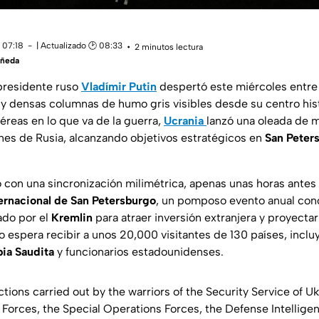
 07:18
| Actualizado 🕑 08:33
2 minutos lectura
añeda
 presidente ruso
Vladímir Putin
despertó este miércoles entre
 y densas columnas de humo gris visibles desde su centro hist
éreas en lo que va de la guerra,
Ucrania
lanzó una oleada de 
nes de Rusia, alcanzando objetivos estratégicos en
San Peter
 con una sincronización milimétrica, apenas unas horas antes 
ernacional de San Petersburgo
, un pomposo evento anual con
ado por el
Kremlin
para atraer inversión extranjera y proyecta
o espera recibir a unos 20,000 visitantes de 130 países, incl
ia Saudita
y funcionarios estadounidenses.
ions carried out by the warriors of the Security Service of Uk
rces, the Special Operations Forces, the Defense Intelligen