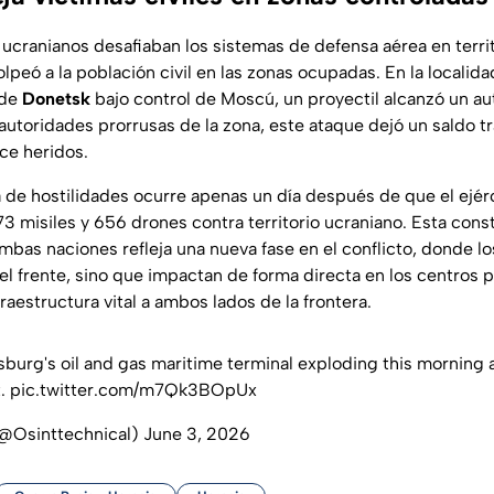
ucranianos desafiaban los sistemas de defensa aérea en territo
lpeó a la población civil en las zonas ocupadas. En la localida
 de
Donetsk
bajo control de Moscú, un proyectil alcanzó un au
autoridades prorrusas de la zona, este ataque dejó un saldo t
ce heridos.
a de hostilidades ocurre apenas un día después de que el ejérc
3 misiles y 656 drones contra territorio ucraniano. Esta const
mbas naciones refleja una nueva fase en el conflicto, donde lo
 del frente, sino que impactan de forma directa en los centros p
aestructura vital a ambos lados de la frontera.
sburg's oil and gas maritime terminal exploding this morning a
t.
pic.twitter.com/m7Qk3BOpUx
(@Osinttechnical)
June 3, 2026