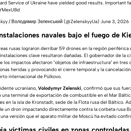
rd Service of Ukraine have yielded good results. Important fa
sxYMexU8d
skyy / Володимир Зеленський (@ZelenskyyUa)
June 3, 2026
instalaciones navales bajo el fuego de Ki
eas rusas lograron derribar 59 drones en la región periférica
 instalaciones clave resultaron dañadas. El gobernador de la 
 los impactos afectaron "objetos de infraestructura" en tres d
sonas heridas y provocando el cierre temporal y la cancelació
rto internacional de Púlkovo.
sidente ucraniano,
Volodymyr Zelenski
, confirmó que sus fue
o una terminal de exportación de combustible en el Mar Báltic
res en la isla de Kronstadt, sede de la Flota rusa del Báltico. 
de un dron impactando directamente contra la corbeta rusa
B
 una versión que el aparato militar de Moscú ha evitado confir
ja víctimas civiles en zonas controladas