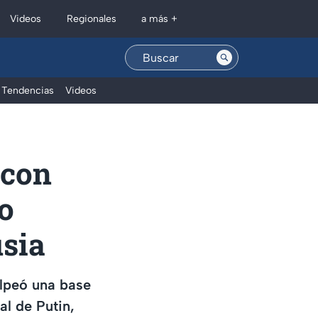
Regionales
Videos
a más +
Tendencias
Videos
 con
o
usia
lpeó una base
al de Putin,