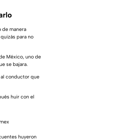
arlo
co de manera
 quizás para no
 de México, uno de
ue se bajara.
n al conductor que
pués huir con el
mex
incuentes huyeron