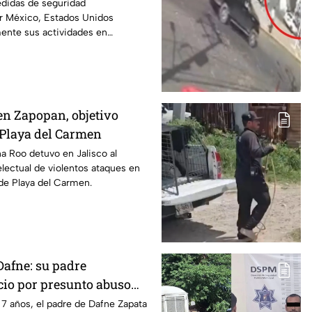
r motivos de seguridad
edidas de seguridad
r México, Estados Unidos
mente sus actividades en
 del 8 de agosto.
en Zapopan, objetivo
n Playa del Carmen
na Roo detuvo en Jalisco al
electual de violentos ataques en
de Playa del Carmen.
Dafne: su padre
cio por presunto abuso
019 en Tamaulipas
7 años, el padre de Dafne Zapata