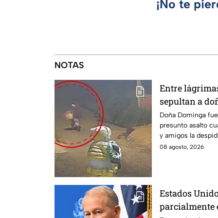
¡No te pie
NOTAS
Entre lágrimas 
sepultan a do
asesinada tra
Doña Dominga fue 
presunto asalto cu
Puebla
y amigos la despid
justicia.
08 agosto, 2026
Estados Unido
parcialmente 