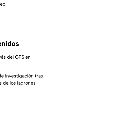
pec
.
enidos
avés del GPS en
e investigación tras
s de los ladrones