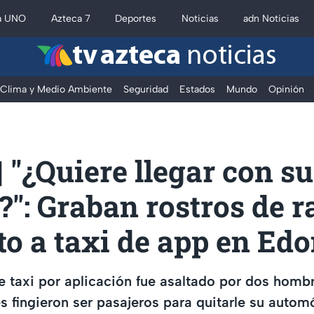
a UNO
Azteca 7
Deportes
Noticias
adn Noticias
tv azteca
noticias
Clima y Medio Ambiente
Seguridad
Estados
Mundo
Opinión
 "¿Quiere llegar con su
?": Graban rostros de r
to a taxi de app en E
 taxi por aplicación fue asaltado por dos homb
s fingieron ser pasajeros para quitarle su auto