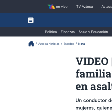
en vivo
TV Azteca
Aztec
Política
Finanzas
Salud y Educación
Azteca Noticias
Estados
Nota
VIDEO |
familia
en asal
Un conductor de
mujeres, quiene