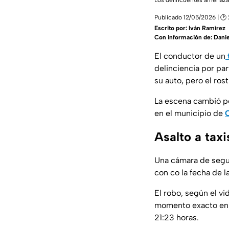
Los delincuentes amenazaro
Publicado 12/05/2026 | 🕑 
Escrito por:
Iván Ramírez
Con información de: Danie
El conductor de un
delinciencia por par
su auto, pero el ros
La escena cambió po
en el municipio de
C
Asalto a taxi
Una cámara de segur
con co la fecha de 
El robo, según el vi
momento exacto en q
21:23 horas.