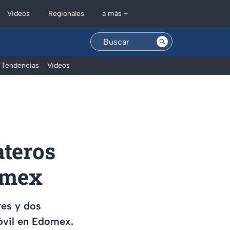
Regionales
Videos
a más +
Tendencias
Videos
ateros
domex
res y dos
móvil en Edomex.