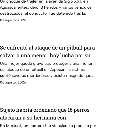
deja varios heridos y destrozos
Un choque de tráiler en la avenida Siglo XXI, en
Aguascalientes, dejó 13 heridos y varios vehículos
destrozados; el conductor fue detenido tras la
carambola.
07 agosto, 2026
Se enfrentó al ataque de un pitbull para
salvar a una menor; hoy lucha por su
vida en Zapopan
Una mujer quedó grave tras proteger a una menor
del ataque de un pitbull en Zapopan; la víctima
sufrió severas mordeduras y existe riesgo de que
pierda un brazo.
06 agosto, 2026
Sujeto habría ordenado que 16 perros
atacaran a su hermana con
discapacidad en Mexicali, BC
En Mexicali, un hombre fue vinculado a proceso por