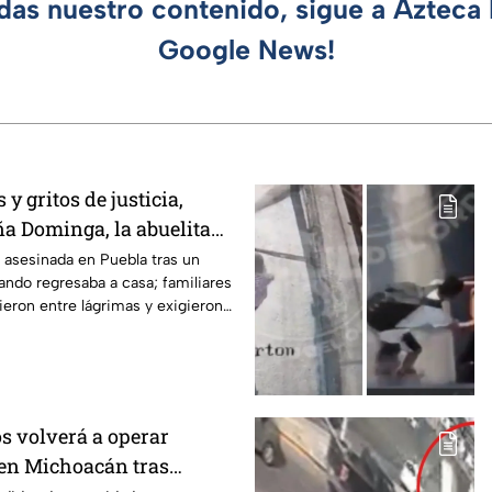
rdas nuestro contenido, sigue a Azteca 
Google News!
y gritos de justicia,
ña Dominga, la abuelita
s asalto en Amozoc,
asesinada en Puebla tras un
ando regresaba a casa; familiares
ieron entre lágrimas y exigieron
s volverá a operar
en Michoacán tras