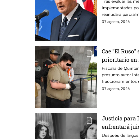
suspensión po
Tras evaluar las m
implementadas po
reanudará parcial
Michoacán a partir
07 agosto, 2026
Cae "El Ruso" 
prioritario e
Fiscalía de Quinta
presunto autor int
fraccionamientos 
07 agosto, 2026
Justicia para 
enfrentará jui
cometido en 2
Después de largos 