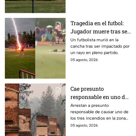
explosivo.
Tragedia en el futbol:
Jugador muere tras ser
impactado por un rayo
Un futbolista murió en la
cancha tras ser impactado por
en pleno partido
un rayo en pleno partido.
05 agosto, 2026
Cae presunto
responsable en uno de
los incendios forestales
Arrestan a presunto
responsable de causar uno de
en la zona de Spokane,
los tres incendios en la zona
Washington
de Spokane en Washington,
05 agosto, 2026
donde hubo evacuaciones