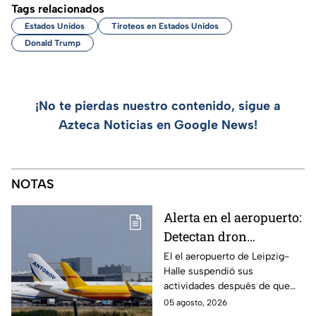
Tags relacionados
Estados Unidos
Tiroteos en Estados Unidos
Donald Trump
¡No te pierdas nuestro contenido, sigue a
Azteca Noticias en Google News!
NOTAS
Alerta en el aeropuerto:
Detectan dron
transportando
El el aeropuerto de Leipzig-
Halle suspendió sus
explosivos en
actividades después de que
Alemania
fuera localizado un dron que
05 agosto, 2026
transportaba un artefacto