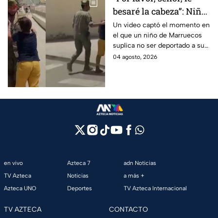
besaré la cabeza”: Niño
suplica no ser
Un video captó el momento en
el que un niño de Marruecos
deportado de Ceuta a
suplica no ser deportado a su
Marruecos
país tras llegar a Ceuta.
04 agosto, 2026
en vivo
Azteca 7
adn Noticias
TV Azteca
Noticias
a más +
Azteca UNO
Deportes
TV Azteca Internacional
TV AZTECA
CONTACTO