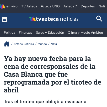
en vivo
TV Azteca
Azteca UNO
Azteca 7
Deportes
Notic
tv azteca
noticias
Política
Finanzas
Salud y Educación
Clima y Medio Ambiente
Azteca Noticias
Mundo
Nota
Ya hay nueva fecha para la
cena de corresponsales de la
Casa Blanca que fue
reprogramada por el tiroteo de
abril
Tras el tiroteo que obligó a evacuar a