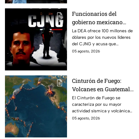
Irán.
Funcionarios del
gobierno mexicano
apoyaron a cárteles:
La DEA ofrece 100 millones de
dólares por los nuevos líderes
DEA
del CJNG y acusa que
exfuncionarios mexicanos
05 agosto, 2026
protegieron a cárteles durante
años.
Cinturón de Fuego:
Volcanes en Guatemala
y Japón hacen
El Cinturón de Fuego se
caracteriza por su mayor
erupción
actividad sísmica y volcánica
de todo el planeta, pero ¿por
05 agosto, 2026
qué preocupa la actividad en
Guatemala y Japón?