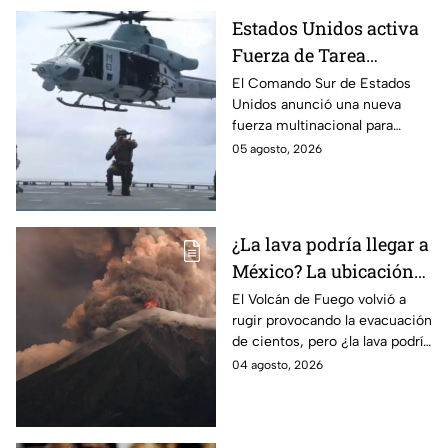
Estados Unidos activa
Fuerza de Tarea
Conjunta del
El Comando Sur de Estados
Unidos anunció una nueva
Hemisferio Occidental
fuerza multinacional para
contra los cárteles de la
combatir cárteles de droga en
05 agosto, 2026
droga
el hemisferio, con 18 países
participantes y sin México.
¿La lava podría llegar a
México? La ubicación
del Volcán de Fuego de
El Volcán de Fuego volvió a
rugir provocando la evacuación
Guatemala y las zonas
de cientos, pero ¿la lava podría
que afectaría su
llegar a México y que zonas se
04 agosto, 2026
erupción
ven afectadas por la erupción?