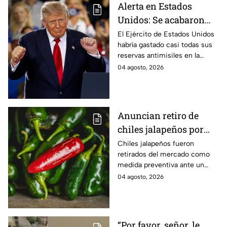
Alerta en Estados
Unidos: Se acabaron
casi todo su sistema
El Ejército de Estados Unidos
habría gastado casi todas sus
antimisiles en guerra
reservas antimisiles en la
contra Irán
guerra contra Irán.
04 agosto, 2026
Anuncian retiro de
chiles jalapeños por
precaución ante brote
Chiles jalapeños fueron
retirados del mercado como
de salmonela
medida preventiva ante un
brote de salmonela que suma
04 agosto, 2026
110 casos; autoridades
investigan si existe relación.
“Por favor, señor, le