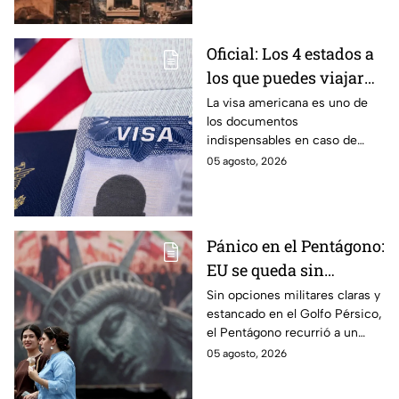
masivas y viviendas en riesgo.
Oficial: Los 4 estados a
los que puedes viajar
sin la visa americana
La visa americana es uno de
los documentos
pegada en el pasaporte
indispensables en caso de
y sólo con la forma
querer viajar a Estados Unidos,
05 agosto, 2026
DSP-150
pero ¿podrías viajar sin
necesidad de tenerla?
Pánico en el Pentágono:
EU se queda sin
opciones contra Irán y
Sin opciones militares claras y
estancado en el Golfo Pérsico,
pide a sus tropas ideas
el Pentágono recurrió a un
para castigar a Teherán
insólito correo masivo
05 agosto, 2026
pidiendo a sus tropas ideas
“creativas” para presionar a