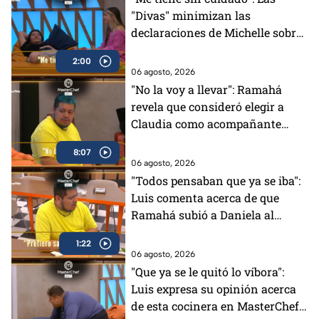
"Divas" minimizan las
declaraciones de Michelle sobre
su distanciamiento en
2:00
MasterChef 24/7 (VIDEO)
06 agosto, 2026
"No la voy a llevar": Ramahá
revela que consideró elegir a
Claudia como acompañante
para su salida del Mundo
8:07
MasterChef (VIDEO)
06 agosto, 2026
"Todos pensaban que ya se iba":
Luis comenta acerca de que
Ramahá subió a Daniela al
balcón en MasterChef 24/7
1:22
06 agosto, 2026
"Que ya se le quitó lo víbora":
Luis expresa su opinión acerca
de esta cocinera en MasterChef