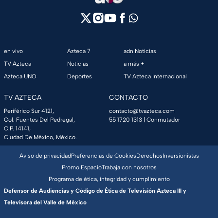
en vivo
Azteca 7
adn Noticias
TV Azteca
Noticias
a más +
Azteca UNO
Deportes
TV Azteca Internacional
TV AZTECA
CONTACTO
Periférico Sur 4121,
contacto@tvazteca.com
Col. Fuentes Del Pedregal,
55 1720 1313
| Conmutador
C.P. 14141,
Ciudad De México, México.
Aviso de privacidad
Preferencias de Cookies
Derechos
Inversionistas
Promo Espacio
Trabaja con nosotros
Programa de ética, integridad y cumplimiento
Defensor de Audiencias y Código de Ética de Televisión Azteca III y
Televisora del Valle de México