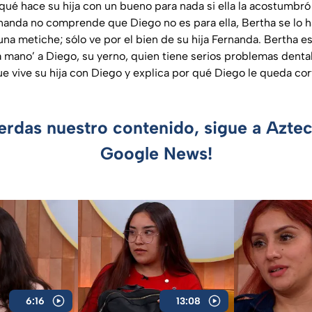
qué hace su hija con un bueno para nada si ella la acostumbró
rnanda no comprende que Diego no es para ella, Bertha se lo h
una metiche; sólo ve por el bien de su hija Fernanda. Bertha e
a mano’ a Diego, su yerno, quien tiene serios problemas dental
e vive su hija con Diego y explica por qué Diego le queda cort
ierdas nuestro contenido, sigue a Azte
Google News!
6:16
13:08