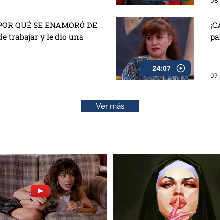
08 
POR QUÉ SE ENAMORÓ DE
¡C
de trabajar y le dio una
pa
24:07
07 
Ver más