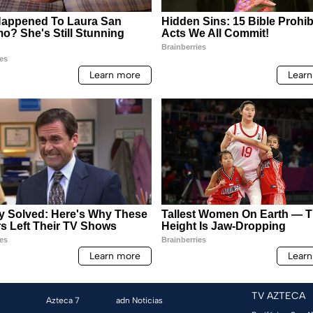
TV AZTECA
Azteca 7
adn Noticias