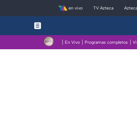
en vivo
TV Azteca
Aztec
En Vivo
Programas completos
V