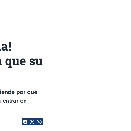
a!
a que su
tiende por qué
 entrar en