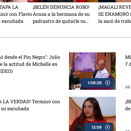
TAPA LA
¡BELÉN DENUNCIA ROBO!
¡MAGALI REV
nó con Flavio
Acusa a la hermana de su
SE ENAMORÓ D
u excuñada
padrastro de quitarle su
la sacó de traba
mochila
una nueva vid
ó desde el Pin Negro": Julio
Mi
 la actitud de Michelle en
7 
VIDEO)
1:08:28
08 
 LA VERDAD! Terminó con
¡B
e su excuñada
de
13:08