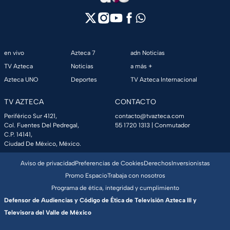
en vivo
Azteca 7
adn Noticias
TV Azteca
Noticias
a más +
Azteca UNO
Deportes
TV Azteca Internacional
TV AZTECA
CONTACTO
Periférico Sur 4121,
contacto@tvazteca.com
Col. Fuentes Del Pedregal,
55 1720 1313
| Conmutador
C.P. 14141,
Ciudad De México, México.
Aviso de privacidad
Preferencias de Cookies
Derechos
Inversionistas
Promo Espacio
Trabaja con nosotros
Programa de ética, integridad y cumplimiento
Defensor de Audiencias y Código de Ética de Televisión Azteca III y
Televisora del Valle de México