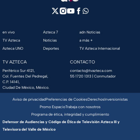
en vivo
Azteca 7
adn Noticias
TV Azteca
Noticias
a más +
Azteca UNO
Deportes
TV Azteca Internacional
TV AZTECA
CONTACTO
Periférico Sur 4121,
contacto@tvazteca.com
Col. Fuentes Del Pedregal,
55 1720 1313
| Conmutador
C.P. 14141,
Ciudad De México, México.
Aviso de privacidad
Preferencias de Cookies
Derechos
Inversionistas
Promo Espacio
Trabaja con nosotros
Programa de ética, integridad y cumplimiento
Defensor de Audiencias y Código de Ética de Televisión Azteca III y
Televisora del Valle de México