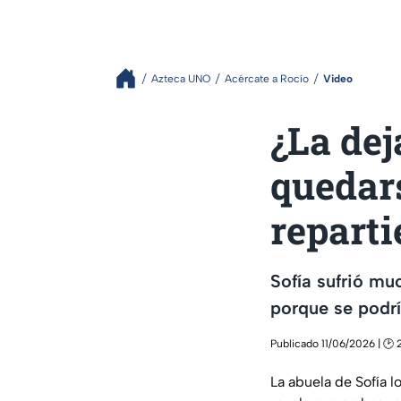
Azteca UNO
Acércate a Rocío
Video
¿La dej
quedars
reparti
Sofía sufrió mu
porque se podrí
Publicado 11/06/2026 | 🕑 
La abuela de Sofía 