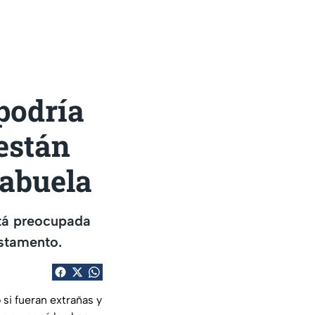
 podría
están
 abuela
stá preocupada
estamento.
si fueran extrañas y