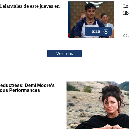
elantales de este jueves en
Lo
li
5:25
07 
Ver más