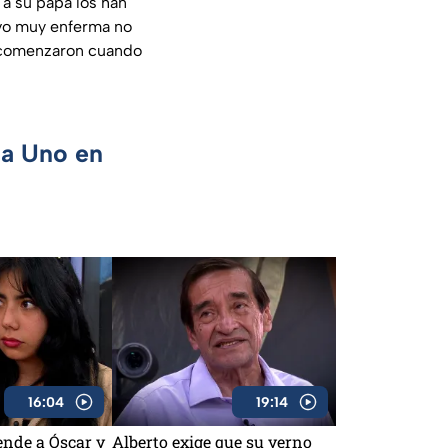
 a su papá los han
uvo muy enferma no
na comenzaron cuando
ca Uno en
16:04
19:14
ende a Óscar y
Alberto exige que su yerno