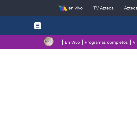
en vivo
TV Azteca
Aztec
En Vivo
Programas completos
V