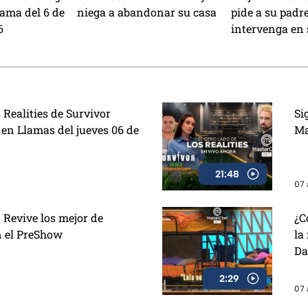
rama del 6 de
niega a abandonar su casa
pide a su padr
6
intervenga en 
 Realities de Survivor
Si
 en Llamas del jueves 06 de
Ma
21:48
07 
 Revive los mejor de
¿C
n el PreShow
la
Da
2:29
07 