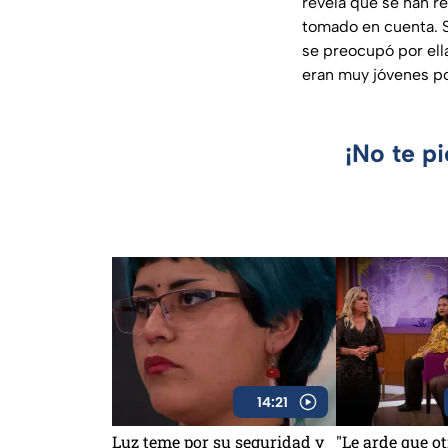
revela que se han re
tomado en cuenta. S
se preocupó por ell
eran muy jóvenes p
¡No te p
14:21
Luz teme por su seguridad y
"Le arde que 