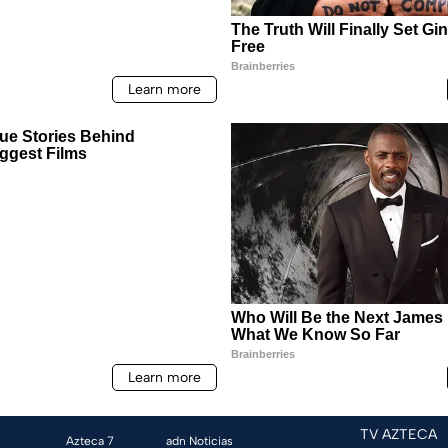
TV AZTECA
Azteca 7
adn Noticias