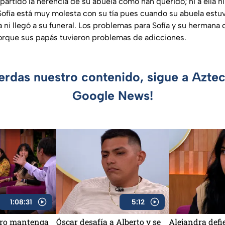
partido la herencia de su abuela como han querido; ni a ella ni
ofía está muy molesta con su tía pues cuando su abuela est
a ni llegó a su funeral. Los problemas para Sofía y su herma
orque sus papás tuvieron problemas de adicciones.
ierdas nuestro contenido, sigue a Azte
Google News!
1:08:31
5:12
otro mantenga
Óscar desafía a Alberto y se
Alejandra defi