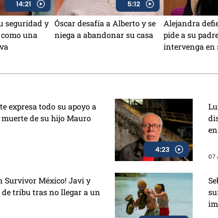
14:21
5:12
u seguridad y
Óscar desafía a Alberto y se
Alejandra defi
r como una
niega a abandonar su casa
pide a su padr
iva
intervenga en 
nte expresa todo su apoyo a
Lu
a muerte de su hijo Mauro
di
en
4:23
07 
 Survivor México! Javi y
Se
de tribu tras no llegar a un
su
im