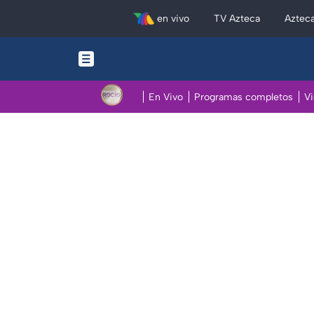
en vivo
TV Azteca
Aztec
En Vivo
Programas completos
V