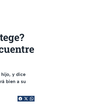
otege?
ncuentre
hijo, y dice
ará bien a su