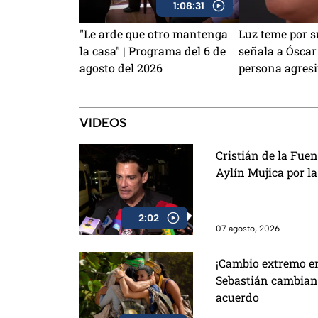
1:08:31
"Le arde que otro mantenga
Luz teme por s
la casa" | Programa del 6 de
señala a Ósca
agosto del 2026
persona agres
VIDEOS
Cristián de la Fue
Aylín Mujica por l
2:02
07 agosto, 2026
¡Cambio extremo en
Sebastián cambian 
acuerdo