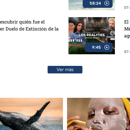
58:24
07 
escubrir quién fue el
El
er Duelo de Extinción de la
Mé
ag
9:45
07 
Ver más