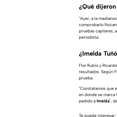
¿Qué dijeron
"Ayer, a la medianoc
comprobarlo físicam
pruebas capilares; a
periodista.
¿Imelda Tuñón
Flor Rubio y Ricardo
resultados. Según Fl
prueba.
"
Constatamos que el
en donde se marca t
pedido a
Imelda
", d
Te puede interesar: