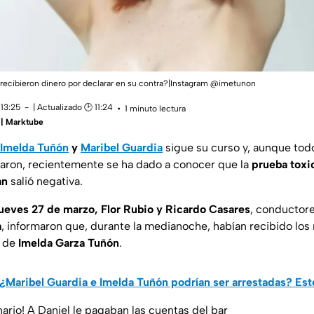
ecibieron dinero por declarar en su contra?|Instagram @imetunon
 13:25
| Actualizado 🕑 11:24
1 minuto lectura
 | Marktube
Imelda Tuñón
y
Maribel Guardia
sigue su curso y, aunque tod
maron, recientemente se ha dado a conocer que la
prueba toxi
án
salió negativa.
jueves 27 de marzo, Flor Rubio y Ricardo Casares
, conductor
a
, informaron que, durante la medianoche, habían recibido los 
a de
Imelda Garza Tuñón
.
¿Maribel Guardia e Imelda Tuñón podrían ser arrestadas? Esto
nario! A Daniel le pagaban las cuentas del bar