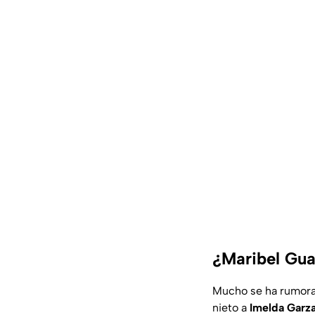
¿Maribel Guar
Mucho se ha rumora
nieto a
Imelda Garz