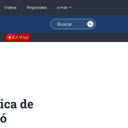
Regionales
Videos
a más +
En Vivo
ica de
jó