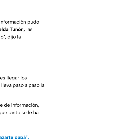
e información pudo
elda Tuñón,
las
po"
, dijo la
es llegar los
lleva paso a paso la
e de información,
ue tanto se le ha
azarte papá".