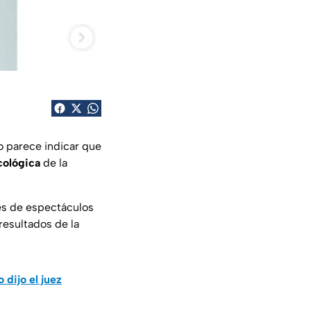
o parece indicar que
cológica
de la
es de espectáculos
resultados de la
 dijo el juez