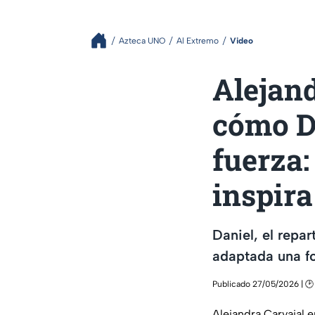
Azteca UNO
Al Extremo
Video
Alejand
cómo Da
fuerza:
inspira
Daniel, el repar
adaptada una fo
Publicado 27/05/2026 | 🕑
Alejandra Carvajal e