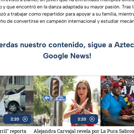
 y que encontró en la danza adaptada su mayor pasión. Tras l
ó a trabajar como repartidor para apoyar a su familia, mientr
ño de convertirse en campeón internacional y estudiar mecán
ierdas nuestro contenido, sigue a Azte
Google News!
2:20
3:20
rril" reporta
Alejandra Carvajal revela por
La Pura Sabros