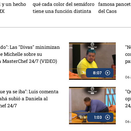
l y un hecho
qué cada color del semáforo
famosa pancet
MX
tiene una función distinta
del Caos
ado": Las "Divas" minimizan
"N
e Michelle sobre su
co
n MasterChef 24/7 (VIDEO)
pa
8:07
06 
e ya se iba": Luis comenta
"Q
há subió a Daniela al
op
hef 24/7
24
1:03
06 