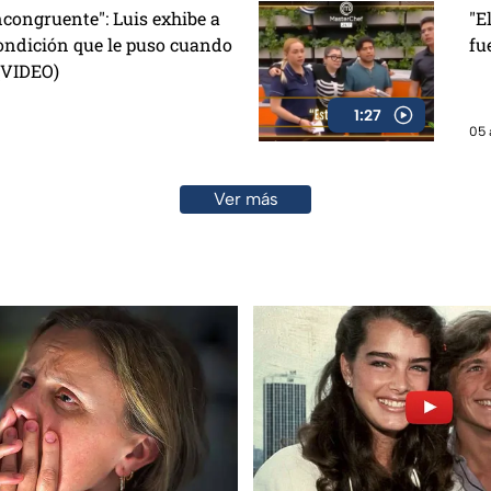
congruente": Luis exhibe a
"E
ondición que le puso cuando
fu
 (VIDEO)
1:27
05 
Ver más