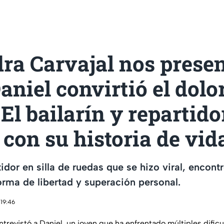
ra Carvajal nos prese
niel convirtió el dolo
 El bailarín y repartido
 con su historia de vid
tidor en silla de ruedas que se hizo viral, encont
rma de libertad y superación personal.
 19:46
ntrevistó a Daniel, un joven que ha enfrentado múltiples difi