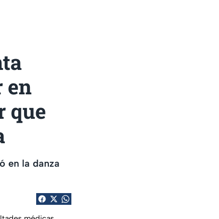
nta
r en
r que
a
ró en la danza
cultades médicas