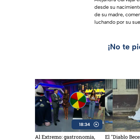
desde su nacimiento
de su madre, comenz
luchando por su sue
¡No te p
18:34
Al Extremo: gastronomía,
El "Diablo Bece