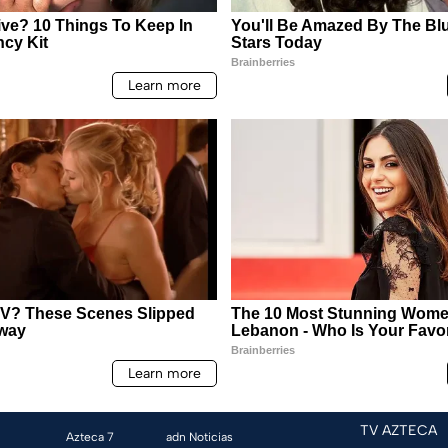
TV AZTECA
Azteca 7
adn Noticias