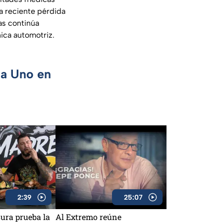
a reciente pérdida
as continúa
ica automotriz.
ca Uno en
2:39
25:07
ura prueba la
Al Extremo reúne