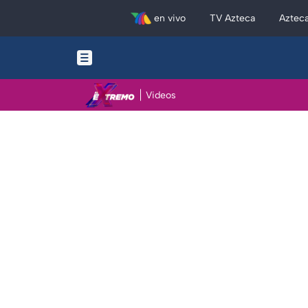
en vivo
TV Azteca
Aztec
Videos