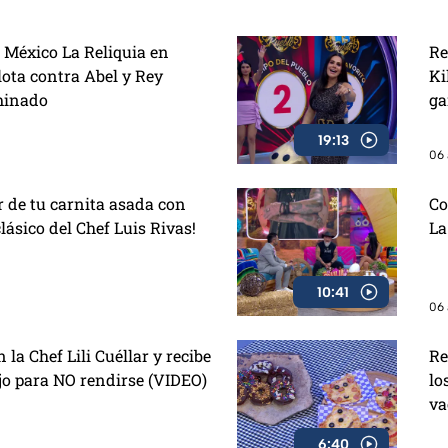
r México La Reliquia en
Re
lota contra Abel y Rey
Ki
minado
ga
19:13
06 
or de tu carnita asada con
Co
clásico del Chef Luis Rivas!
La
10:41
06 
la Chef Lili Cuéllar y recibe
Re
o para NO rendirse (VIDEO)
lo
va
6:40