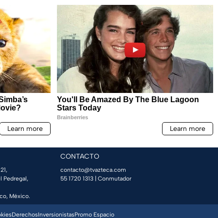
CONTACTO
21,
contacto@tvazteca.com
l Pedregal,
55 1720 1313
| Conmutador
co, México.
okies
Derechos
Inversionistas
Promo Espacio