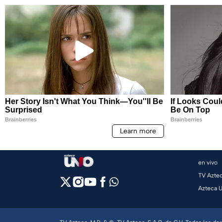
en vivo
TV Azte
Azteca 