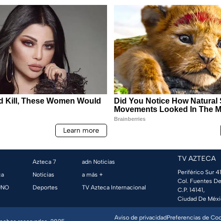
TV AZTECA
Azteca 7
adn Noticias
Periférico Sur 41
ca
Noticias
a más +
Col. Fuentes De
UNO
Deportes
TV Azteca Internacional
C.P. 14141,
Ciudad De Méxi
Aviso de privacidad
Preferencias de Co