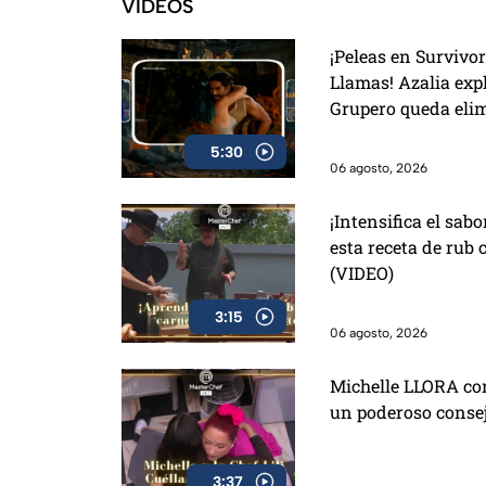
VIDEOS
¡Peleas en Survivo
Llamas! Azalia exp
Grupero queda eli
5:30
06 agosto, 2026
¡Intensifica el sab
esta receta de rub 
(VIDEO)
3:15
06 agosto, 2026
Michelle LLORA con 
un poderoso consej
3:37