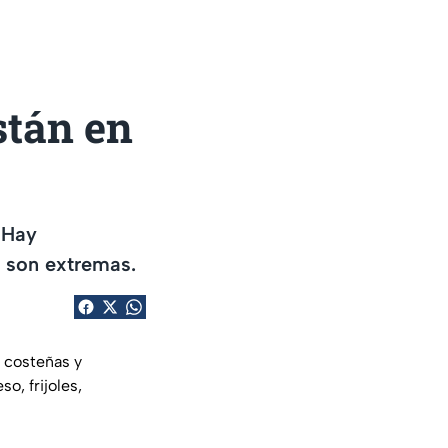
stán en
 Hay
n son extremas.
, costeñas y
o, frijoles,