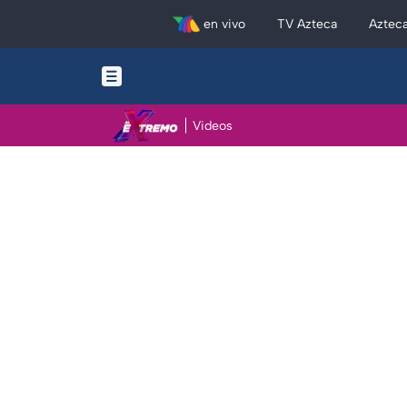
en vivo
TV Azteca
Aztec
Videos