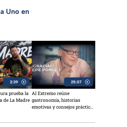
ca Uno en
2:39
25:07
ura prueba la
Al Extremo reúne
a de La Madre
gastronomía, historias
emotivas y consejos prácticos
para toda la familia