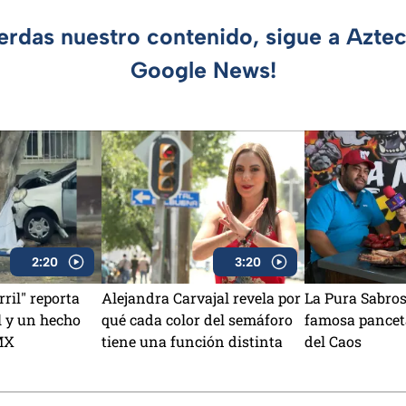
ierdas nuestro contenido, sigue a Azte
Google News!
2:20
3:20
rril" reporta
Alejandra Carvajal revela por
La Pura Sabros
l y un hecho
qué cada color del semáforo
famosa pancet
MX
tiene una función distinta
del Caos