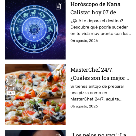
Horóscopo de Nana
Calistar hoy 07 de
agosto; estos signos
¿Qué te depara el destino?
Descubre qué podría suceder
podrían dejar de estar
en tu vida muy pronto con los
solteros más pronto de
horóscopos de Nana Calistar;
06 agosto, 2026
lo que imaginan y
tendrás toda la información
recibir propuestas
para afrontar el futuro.
laborales
MasterChef 24/7:
¿Cuáles son los mejores
quesos para preparar
Si tienes antojo de preparar
una pizza como en
pizza en casa?
MasterChef 24/7, aquí te
contamos todo lo que debes
06 agosto, 2026
saber antes de poner manos
en la masa.
"Los pelos no van": La