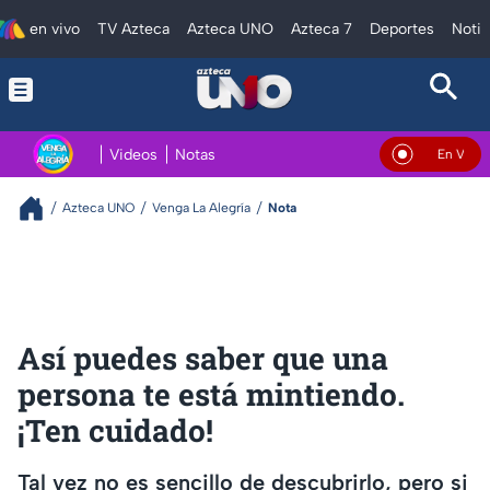
en vivo
TV Azteca
Azteca UNO
Azteca 7
Deportes
Notic
Videos
Notas
En Vivo
Azteca UNO
Venga La Alegría
Nota
Así puedes saber que una
persona te está mintiendo.
¡Ten cuidado!
Tal vez no es sencillo de descubrirlo, pero si