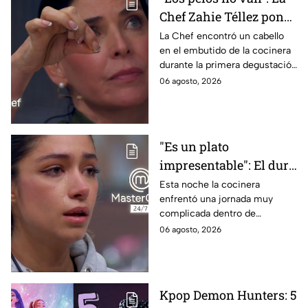
Chef Zahie Téllez pone
en evidencia a Carmen
La Chef encontró un cabello
en el embutido de la cocinera
en la gala de mandiles
durante la primera degustación
negros de MasterChef
de la noche
06 agosto, 2026
24/7
"Es un plato
impresentable": El duro
regaño que hizo llorar a
Esta noche la cocinera
enfrentó una jornada muy
Michelle dentro de
complicada dentro de
MasterChef 24/7
MasterChef 24/7.
06 agosto, 2026
Kpop Demon Hunters: 5