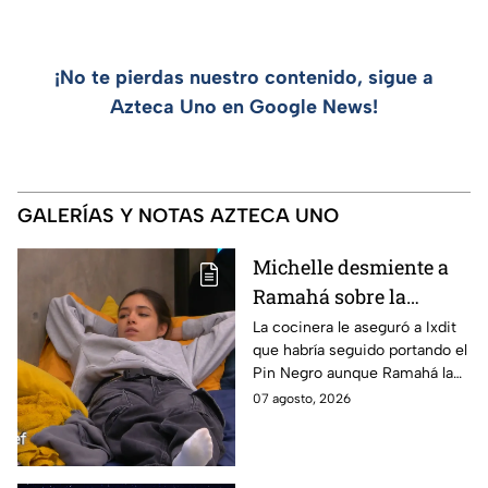
¡No te pierdas nuestro contenido, sigue a
Azteca Uno en Google News!
GALERÍAS Y NOTAS AZTECA UNO
Michelle desmiente a
Ramahá sobre la
designación del Pin
La cocinera le aseguró a Ixdit
que habría seguido portando el
Negro a un integrante
Pin Negro aunque Ramahá la
de las "Divas" en
hubiera subido al balcón
07 agosto, 2026
MasterChef 24/7