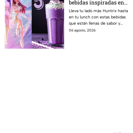
bebidas inspiradas en
las guerreras Huntrix
Lleva tu lado más Huntrix hasta
en tu lunch con estas bebidas
para llevar a la escuela
que están llenas de sabor y
este regreso a clases
frescura.
06 agosto, 2026
2026; son saludables y
deliciosas