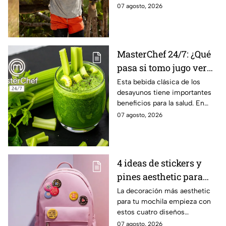
dinámica de la competencia
07 agosto, 2026
MasterChef 24/7: ¿Qué
pasa si tomo jugo verde
todos los días?
Esta bebida clásica de los
desayunos tiene importantes
beneficios para la salud. En
MasterChef 24/7 te los
07 agosto, 2026
explicamos.
4 ideas de stickers y
pines aesthetic para
decorar la mochila
La decoración más aesthetic
para tu mochila empieza con
antes del regreso a
estos cuatro diseños
clases
irresistibles. Conoce el paso a
07 agosto, 2026