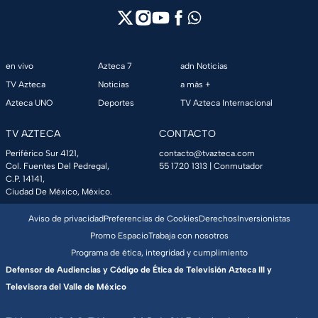
en vivo
Azteca 7
adn Noticias
TV Azteca
Noticias
a más +
Azteca UNO
Deportes
TV Azteca Internacional
TV AZTECA
CONTACTO
Periférico Sur 4121,
contacto@tvazteca.com
Col. Fuentes Del Pedregal,
55 1720 1313
| Conmutador
C.P. 14141,
Ciudad De México, México.
Aviso de privacidad
Preferencias de Cookies
Derechos
Inversionistas
Promo Espacio
Trabaja con nosotros
Programa de ética, integridad y cumplimiento
Defensor de Audiencias y Código de Ética de Televisión Azteca III y
Televisora del Valle de México