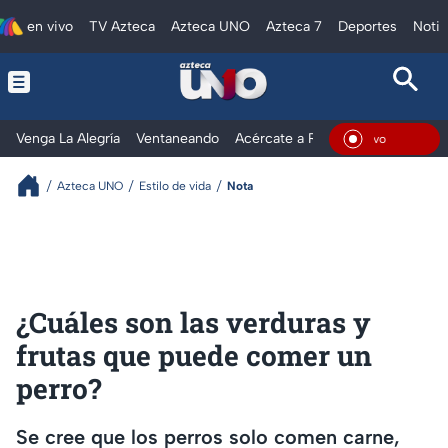
en vivo
TV Azteca
Azteca UNO
Azteca 7
Deportes
Notic
Venga La Alegría
Ventaneando
Acércate a Rocío
Al Extremo
En Viv
Azteca UNO
Estilo de vida
Nota
¿Cuáles son las verduras y
frutas que puede comer un
perro?
Se cree que los perros solo comen carne,