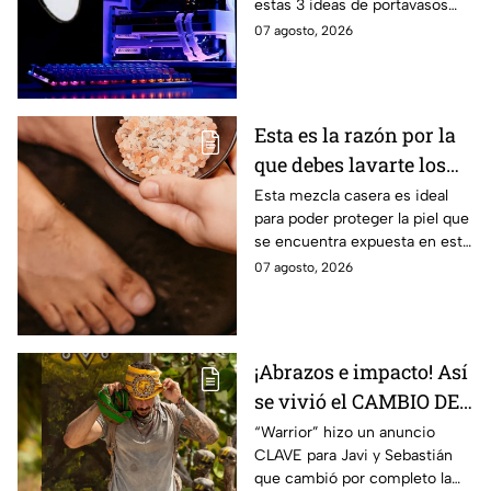
estas 3 ideas de portavasos
escritorio con
creativos paso a paso.
07 agosto, 2026
portavasos inspirados
en videojuegos
Esta es la razón por la
que debes lavarte los
pies con sal y aceite de
Esta mezcla casera es ideal
para poder proteger la piel que
oliva
se encuentra expuesta en esta
época.
07 agosto, 2026
¡Abrazos e impacto! Así
se vivió el CAMBIO DE
LÍDER en las tribus de
“Warrior” hizo un anuncio
CLAVE para Javi y Sebastián
Survivor México La
que cambió por completo la
Reliquia en Llamas