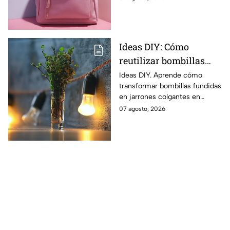
paso para poder lograrlos
Ideas DIY: Cómo
reutilizar bombillas
fundidas y alambre
Ideas DIY. Aprende cómo
transformar bombillas fundidas
galvanizado para hacer
en jarrones colgantes en
jarrones en miniatura
miniatura.
07 agosto, 2026